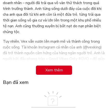
doanh nhân – người đã trải qua vô vàn thử thách trong quá
trình trưởng thành. Anh từng sống dưới đáy của cuộc đời khi
cha anh qua đời từ khi anh còn là một đứa trẻ, từng trải qua
thời gian sống vô gia cư và lớn lên trong một khu phố nhiều
tệ nạn. Anh cũng thường xuyên bị bắt nạt do nạn phân biệt
chủng tộc.
Tuy nhiên, Vex vẫn vươn lên mạnh mẽ và thành công trong
cuộc sống. Tài khoản Instagram cá nhân của anh (@vexking)
đã trở thành nguồn cảm hứng của hàng ngàn người trẻ. Anh là
người bắt đầu phong trào « Good Vibes Only #GVO » để giúp
người khác sử dụng sức mạnh của sự tích cực để biến đổi bản
Xem thêm
thân và cuộc sống của họ thành một điều gì đó vĩ đại hơn.
Cuốn sách cần một sự kết hợp qua lại giữa nội dung cuốn sách
Bạn đã xem
và cam kết của người đọc
« Yêu mình trước đã, yêu đời để sau » đòi hỏi bạn phải cam kết
ngay bây giờ để trở thành phiên bản tốt hơn, vĩ đại hơn của
chính mình. Mục tiêu của nó là giúp bạn trở nên tốt hơn so với