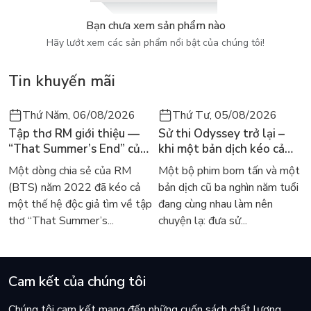
chính bạn ngày hôm qua, mỗi ngày, trong mọi lĩnh vực, và
Bạn chưa xem sản phẩm nào
trong suốt phần đời còn lại của bạn.
Hãy lướt xem các sản phẩm nổi bật của chúng tôi!
Sự vĩ đại không phải là khái niệm một chiều. Mặc dù xét về
mặt chủ quan, hầu hết mọi người sẽ liên tưởng khái niệm này
Tin khuyến mãi
với việc có một khả năng đặc biệt, có nhiều tiền hoặc của cải
vật chất, quyền lực hoặc địa vị, và những thành tựu to lớn mà
Thứ Năm, 06/08/2026
Thứ Tư, 05/08/2026
họ đã đạt được qua nhiều quá trình nỗ lực, đấu tranh. Nhưng
Tập thơ RM giới thiệu —
Sử thi Odyssey trở lại –
sự vĩ đại thực sự sâu sắc hơn như vậy rất nhiều. Sự vĩ đại
“That Summer’s End” của
khi một bản dịch kéo cả
không thể tồn tại nếu thiếu đi mục đích, tình yêu, lòng vị tha,
Lee Seong-bok ra mắt bản
thế giới về với văn học
Một dòng chia sẻ của RM
Một bộ phim bom tấn và một
sự khiêm tốn, sự trân trọng, lòng nhân hậu, và tất nhiên – đặc
tiếng Anh sau 4 năm gây
kinh điển
(BTS) năm 2022 đã kéo cả
bản dịch cũ ba nghìn năm tuổi
ân lớn nhất mà con người được ban tặng – niềm hạnh phúc.
sốt
một thế hệ độc giả tìm về tập
đang cùng nhau làm nên
Bạn xứng đáng với một cuộc sống tốt đẹp hơn và cuốn sách
thơ “That Summer’s...
chuyện lạ: đưa sử...
này sẽ giúp bạn tạo ra cuộc sống đó !
Cam kết của chúng tôi
Chúng tôi cam kết mang đến những cuốn sách chất lượng,