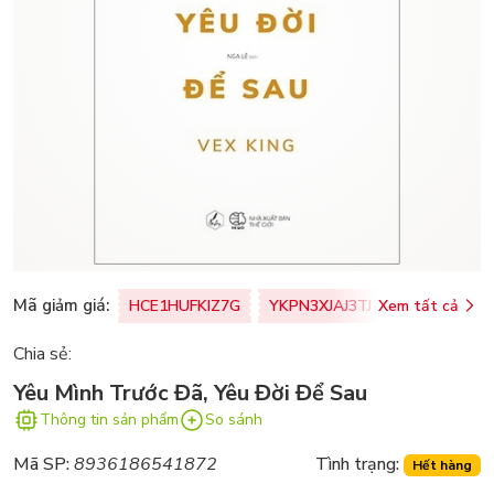
Mã giảm giá:
HCE1HUFKIZ7G
YKPN3XJAJ3TJ
Xem tất cả
77U0FSO8M
Chia sẻ:
Yêu Mình Trước Đã, Yêu Đời Để Sau
Thông tin sản phẩm
So sánh
Mã SP:
8936186541872
Tình trạng:
Hết hàng