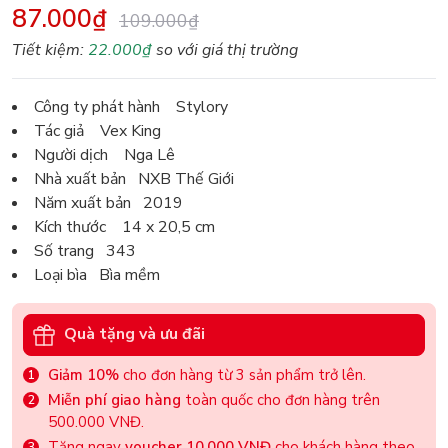
87.000₫
109.000₫
Tiết kiệm:
22.000₫
so với giá thị trường
Công ty phát hành Stylory
Tác giả Vex King
Người dịch Nga Lê
Nhà xuất bản NXB Thế Giới
Năm xuất bản 2019
Kích thước 14 x 20,5 cm
Số trang 343
Loại bìa Bìa mềm
Quà tặng và ưu đãi
Giảm 10%
cho đơn hàng từ 3 sản phẩm trở lên.
Miễn phí giao hàng
toàn quốc cho đơn hàng trên
500.000 VNĐ.
Tặng ngay
voucher 10.000 VNĐ
cho khách hàng theo