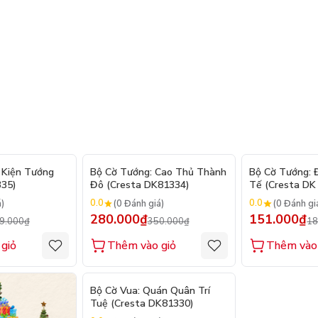
- 20%
- 20%
 Kiện Tướng
Bộ Cờ Tướng: Cao Thủ Thành
Bộ Cờ Tướng: 
335)
Đô (Cresta DK81334)
Tế (Cresta DK
0.0
0.0
á)
(0 Đánh giá)
(0 Đánh gi
280.000₫
151.000₫
9.000₫
350.000₫
18
giỏ
Thêm vào giỏ
Thêm vào
- 20%
Bộ Cờ Vua: Quán Quân Trí
Tuệ (Cresta DK81330)