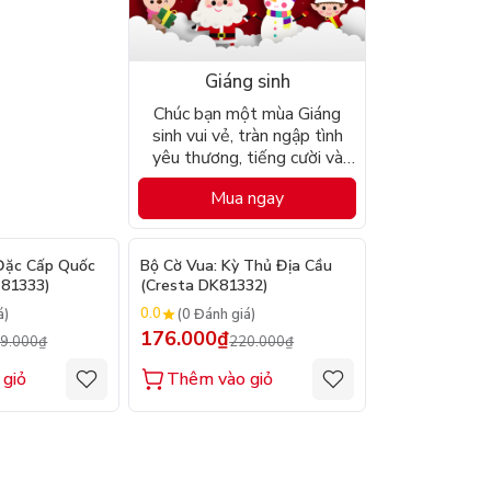
Giáng sinh
Chúc bạn một mùa Giáng
sinh vui vẻ, tràn ngập tình
yêu thương, tiếng cười và
mọi niềm vui mà mùa này
Mua ngay
mang lại!
- 20%
- 20%
Đặc Cấp Quốc
Bộ Cờ Vua: Kỳ Thủ Địa Cầu
 81333)
(Cresta DK81332)
0.0
á)
(0 Đánh giá)
176.000₫
9.000₫
220.000₫
 giỏ
Thêm vào giỏ