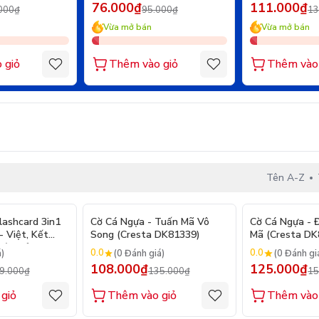
76.000₫
111.000₫
000₫
95.000₫
13
Vừa mở bán
Vừa mở bán
 giỏ
Thêm vào giỏ
Thêm vào 
Tên A-Z
- 25%
- 20%
lashcard 3in1
Cờ Cá Ngựa - Tuấn Mã Vô
Cờ Cá Ngựa - 
 Việt, Kết
Song (Cresta DK81339)
Mã (Cresta DK
iện Tử LCD Tự
0.0
0.0
á)
(0 Đánh giá)
(0 Đánh gi
h - Màu Xanh
108.000₫
125.000₫
9.000₫
135.000₫
15
giỏ
Thêm vào giỏ
Thêm vào