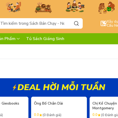
Xây d
Cấu hì
ản Phẩm
Tủ Sách Giáng Sinh
DEAL HỜI MỖI TUẦN
- 20%
- 20%
- Gieobooks
Ông Bố Chân Dài
Chị Kể Chuyện
Montgomery
0.0
0.0
á)
(0 Đánh giá)
(0 Đánh gi