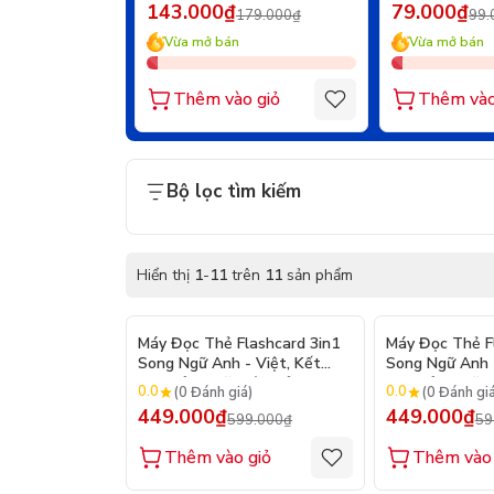
143.000₫
79.000₫
179.000₫
99.
Vừa mở bán
Vừa mở bán
Thêm vào giỏ
Thêm vào
Bộ lọc tìm kiếm
Hiển thị
1
-
11
trên
11
sản phẩm
- 25%
Máy Đọc Thẻ Flashcard 3in1
Máy Đọc Thẻ F
Song Ngữ Anh - Việt, Kết
Song Ngữ Anh -
Hợp Bảng Vẽ Điện Tử LCD Tự
Hợp Bảng Vẽ Đ
0.0
0.0
(0 Đánh giá)
(0 Đánh gi
Xóa Thông Minh - Màu Hồng
Xóa Thông Min
449.000₫
449.000₫
599.000₫
59
Thêm vào giỏ
Thêm vào 