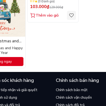
0.0
(0 Đánh giá)
103.000₫
129.000₫
Thêm vào giỏ
istmas and
ew Year
mas and Happy
Year
ng ngay
 sóc khách hàng
Chính sách bán hàng
tiếp nhận và giải quyết
Chính sách bảo mật
nh sử dụng
Chính sách vận chuyển
h và đổi trả
Chính sách đổi trả