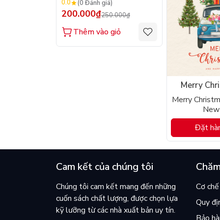
0.0
(0 Đánh giá)
200.000₫
250.000₫
Thêm vào giỏ
Merry Chr
Happy N
Merry Christ
New 
Đặt hà
Cam kết của chúng tôi
Chăm
Chúng tôi cam kết mang đến những
Cơ chế 
cuốn sách chất lượng, được chọn lựa
Quy đị
kỹ lưỡng từ các nhà xuất bản uy tín.
Bảo hàn