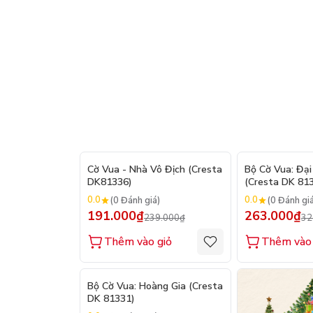
- 20%
Cờ Vua - Nhà Vô Địch (Cresta
Bộ Cờ Vua: Đại
DK81336)
(Cresta DK 81
0.0
0.0
(0 Đánh giá)
(0 Đánh gi
191.000₫
263.000₫
239.000₫
32
Thêm vào giỏ
Thêm vào 
- 20%
Bộ Cờ Vua: Hoàng Gia (Cresta
DK 81331)