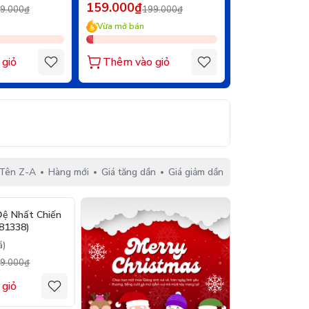
159.000₫
102.000₫
9.000₫
199.000₫
12
Vừa mở bán
Vừa mở bán
giỏ
Thêm vào giỏ
Thêm vào 
Tên Z-A
Hàng mới
Giá tăng dần
Giá giảm dần
- 21%
Đệ Nhất Chiến
81338)
á)
9.000₫
 giỏ