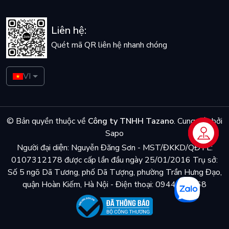
Liên hệ:
Quét mã QR liên hệ nhanh chóng
VI
© Bản quyền thuộc về
Công ty TNHH Tazano
.
Cung cấp bởi
Sapo
Liên hệ
Người đại diện: Nguyễn Đăng Sơn - MST/ĐKKD/QĐTL:
0107312178 được cấp lần đầu ngày 25/01/2016 Trụ sở:
Số 5 ngõ Dã Tương, phố Dã Tượng, phường Trần Hưng Đạo,
quận Hoàn Kiếm, Hà Nội - Điện thoại: 0944048868