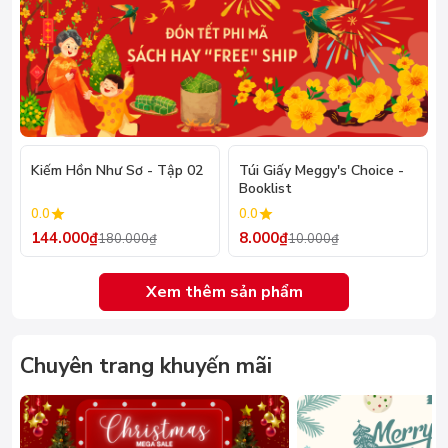
- 20%
- 20%
Kiếm Hồn Như Sơ - Tập 02
Túi Giấy Meggy's Choice -
Booklist
0.0
0.0
144.000₫
8.000₫
180.000₫
10.000₫
Xem thêm sản phẩm
Chuyên trang khuyến mãi