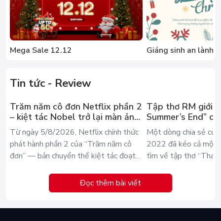
Mega Sale 12.12
Giáng sinh an lành
Tin tức - Review
Trăm năm cô đơn Netflix phần 2
Tập thơ RM giới t
– kiệt tác Nobel trở lại màn ảnh,
Summer’s End” củ
dòng người tìm đọc lại García
bok ra mắt bản ti
Từ ngày 5/8/2026, Netflix chính thức
Một dòng chia sẻ củ
Márquez
năm gây sốt
phát hành phần 2 của “Trăm năm cô
2022 đã kéo cả một t
đơn” — bản chuyển thể kiệt tác đoạt
tìm về tập thơ “That
giải Nobel của Gabriel García Márquez
của thi sĩ Lee Seong-
— và một lần nữa dòng người lại tìm
bốn năm, tập thơ chữa
Đọc thêm bài viết
về với văn học kinh điển Mỹ Latinh. Khi
thức có bản tiếng Anh
màn ảnh khép lại số phận dòng họ
Hàn Quốc ra với thế g
Buendía, cũng là lúc nhiều độc giả mở
dừng lại một chút với