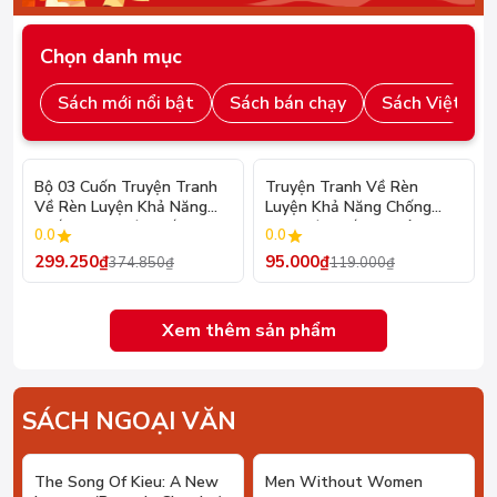
Chọn danh mục
Sách mới nổi bật
Sách bán chạy
Sách Việt đoạ
- 20%
- 20%
Bộ 03 Cuốn Truyện Tranh
Truyện Tranh Về Rèn
Về Rèn Luyện Khả Năng
Luyện Khả Năng Chống
Chống Chọi Với Thất Bại
Chọi Với Thất Bại Dành
0.0
0.0
Dành Cho Học Sinh Tiểu
Cho Học Sinh Tiểu Học -
299.250₫
95.000₫
374.850₫
119.000₫
Học
Khả Năng Chịu Đựng Thất
Bại
Xem thêm sản phẩm
SÁCH NGOẠI VĂN
- 8%
- 9%
The Song Of Kieu: A New
Men Without Women