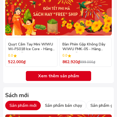
- 4%
Quạt Cầm Tay Mini WIWU
Bàn Phím Gập Không Dây
Wi-FS018 Ice Core - Hàng
WiWU FMK-05 - Hàng
Chính Hãng
Chính Hãng
0.0
0.0
522.000₫
862.920₫
899.000₫
Xem thêm sản phẩm
Sách mới
Sản phẩm mới
Sản phẩm bán chạy
Sản phẩm giả