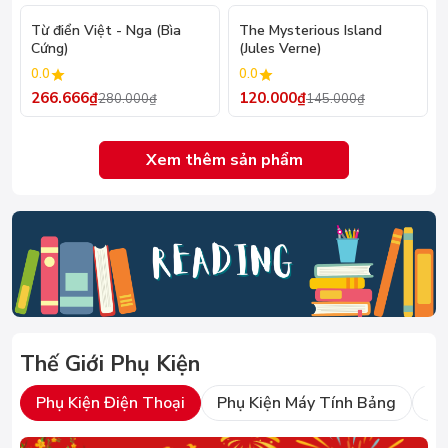
- 5%
- 17%
Từ điển Việt - Nga (Bìa
The Mysterious Island
Cứng)
(Jules Verne)
0.0
0.0
266.666₫
120.000₫
280.000₫
145.000₫
Xem thêm sản phẩm
Thế Giới Phụ Kiện
Phụ Kiện Điện Thoại
Phụ Kiện Máy Tính Bảng
Ph