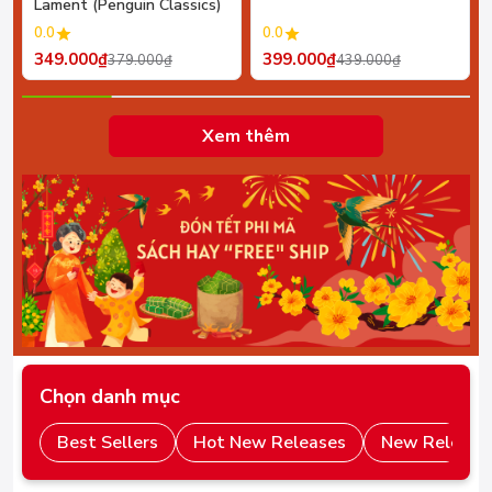
Lament (Penguin Classics)
0.0
0.0
349.000₫
399.000₫
379.000₫
439.000₫
Xem thêm
Chọn danh mục
Best Sellers
Hot New Releases
New Release