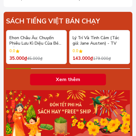
SÁCH TIẾNG VIỆT BÁN CHẠY
- 22%
- 20%
Ehon Châu Âu: Chuyến
Lý Trí Và Tình Cảm (Tác
Phiêu Lưu Kì Diệu Của Bé
giả: Jane Austen) - TV
Cánh Cụt
0.0
0.0
35.000₫
143.000₫
45.000₫
179.000₫
Xem thêm