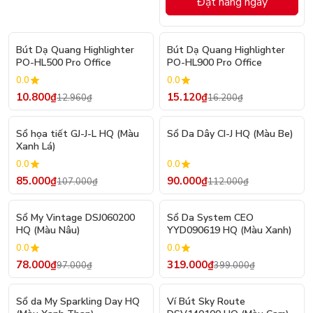
Đặt hàng ngay
- 17%
- 7%
Bút Dạ Quang Highlighter
Bút Dạ Quang Highlighter
PO-HL500 Pro Office
PO-HL900 Pro Office
0.0
0.0
10.800₫
15.120₫
12.960₫
16.200₫
- 21%
- 20%
Sổ họa tiết GJ-J-L HQ (Màu
Sổ Da Dây CI-J HQ (Màu Be)
Xanh Lá)
0.0
0.0
85.000₫
90.000₫
107.000₫
112.000₫
- 20%
- 20%
Sổ My Vintage DSJ060200
Sổ Da System CEO
HQ (Màu Nâu)
YYD090619 HQ (Màu Xanh)
0.0
0.0
78.000₫
319.000₫
97.000₫
399.000₫
- 20%
- 20%
Sổ da My Sparkling Day HQ
Ví Bút Sky Route