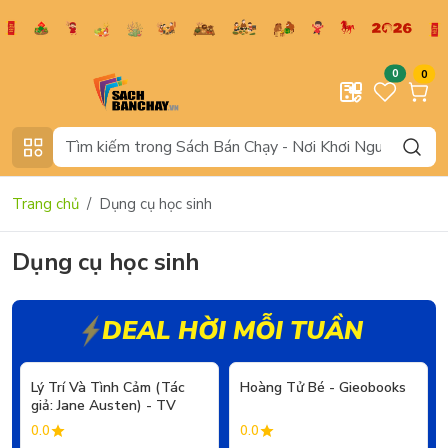
0
0
Trang chủ
Dụng cụ học sinh
Dụng cụ học sinh
DEAL HỜI MỖI TUẦN
- 20%
- 20%
Lý Trí Và Tình Cảm (Tác
Hoàng Tử Bé - Gieobooks
giả: Jane Austen) - TV
0.0
0.0