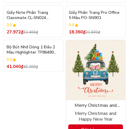
- 14%
- 15%
Giấy Note Phân Trang
Giấy Phân Trang Pro Office
Classmate CL-SN024
5 Màu PO-SN901
Macarons
0.0
0.0
27.972₫
18.360₫
32.400₫
21.600₫
- 5%
Bộ Bút Nhớ Dòng 1 Đầu 2
Màu Highlighter TF86480
(03 Chiếc)
0.0
41.040₫
43.200₫
Merry Christmas and
Happy New Year
Merry Christmas and
Happy New Year