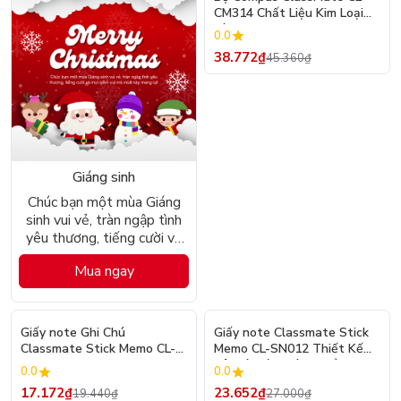
CM314 Chất Liệu Kim Loại
Và Nhựa
0.0
38.772₫
45.360₫
Giáng sinh
Chúc bạn một mùa Giáng
sinh vui vẻ, tràn ngập tình
yêu thương, tiếng cười và
mọi niềm vui mà mùa này
Mua ngay
mang lại!
- 12%
- 12%
Giấy note Ghi Chú
Giấy note Classmate Stick
Classmate Stick Memo CL-
Memo CL-SN012 Thiết Kế
SN009
Cây và Mèo, Dùng Để Ghi
0.0
0.0
Chú, Trang Trí Sổ Vở Tiện
17.172₫
23.652₫
19.440₫
27.000₫
Lợi