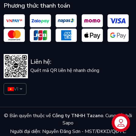
Phương thức thanh toán
Liên hệ:
Quét mã QR liên hệ nhanh chóng
VI
© Bản quyền thuộc về
Công ty TNHH Tazano
.
Cung cấp bởi
Sapo
Liên hệ
Người đại diện: Nguyễn Đăng Sơn - MST/ĐKKD/QĐTL: