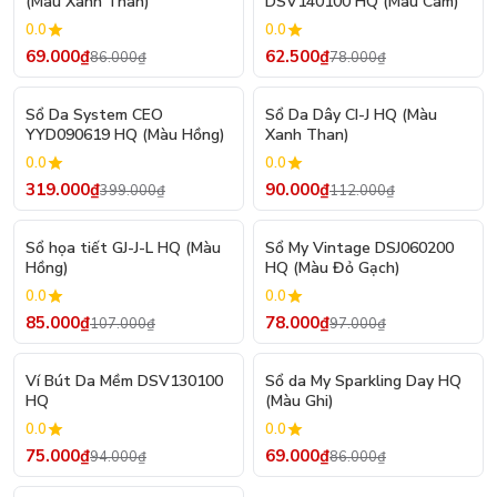
(Màu Xanh Than)
DSV140100 HQ (Màu Cam)
0.0
0.0
69.000₫
62.500₫
86.000₫
78.000₫
- 20%
- 20%
Sổ Da System CEO
Sổ Da Dây CI-J HQ (Màu
YYD090619 HQ (Màu Hồng)
Xanh Than)
0.0
0.0
319.000₫
90.000₫
399.000₫
112.000₫
- 21%
- 20%
Sổ họa tiết GJ-J-L HQ (Màu
Sổ My Vintage DSJ060200
Hồng)
HQ (Màu Đỏ Gạch)
0.0
0.0
85.000₫
78.000₫
107.000₫
97.000₫
- 20%
- 20%
Ví Bút Da Mềm DSV130100
Sổ da My Sparkling Day HQ
HQ
(Màu Ghi)
0.0
0.0
75.000₫
69.000₫
94.000₫
86.000₫