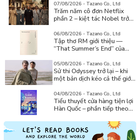
07/08/2026 - Tazano Co., Ltd
Trăm năm cô đơn Netflix
phần 2 – kiệt tác Nobel trở
lại màn ảnh, dòng người tìm
đọc lại García Márquez
06/08/2026 - Tazano Co., Ltd
Tập thơ RM giới thiệu —
“That Summer’s End” của
Lee Seong-bok ra mắt bản
tiếng Anh sau 4 năm gây sốt
05/08/2026 - Tazano Co., Ltd
Sử thi Odyssey trở lại – khi
một bản dịch kéo cả thế giới
về với văn học kinh điển
04/08/2026 - Tazano Co., Ltd
Tiểu thuyết cửa hàng tiện lợi
Hàn Quốc – phần tiếp theo
triệu bản của Kim Ho-yeon ra
thế giới