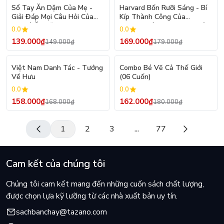
- 7%
- 6%
Sổ Tay Ăn Dặm Của Mẹ -
Harvard Bốn Rưỡi Sáng - Bí
Giải Đáp Mọi Câu Hỏi Của
Kíp Thành Công Của
Mẹ Về Ăn Dặm
Harvard Dành Cho Bạn Trẻ
0.0
0.0
(Tái Bản 2026)
139.000₫
169.000₫
149.000₫
179.000₫
- 6%
- 10%
Việt Nam Danh Tác - Tướng
Combo Bé Vẽ Cả Thế Giới
Về Hưu
(06 Cuốn)
0.0
0.0
158.000₫
162.000₫
168.000₫
180.000₫
1
2
3
...
77
Cam kết của chúng tôi
Chúng tôi cam kết mang đến những cuốn sách chất lượng,
được chọn lựa kỹ lưỡng từ các nhà xuất bản uy tín.
sachbanchay@tazano.com