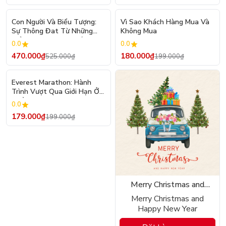
- 10%
- 10%
Con Người Và Biểu Tượng:
Vì Sao Khách Hàng Mua Và
Sự Thông Đat Từ Những
Không Mua
Biểu Tượng Trong Giấc Mơ -
0.0
0.0
Bìa Cứng (Tái Bản 2026)
470.000₫
180.000₫
525.000₫
199.000₫
- 10%
Everest Marathon: Hành
Trình Vượt Qua Giới Hạn Ở
Tuổi 52
0.0
179.000₫
199.000₫
Merry Christmas and
Happy New Year
Merry Christmas and
Happy New Year