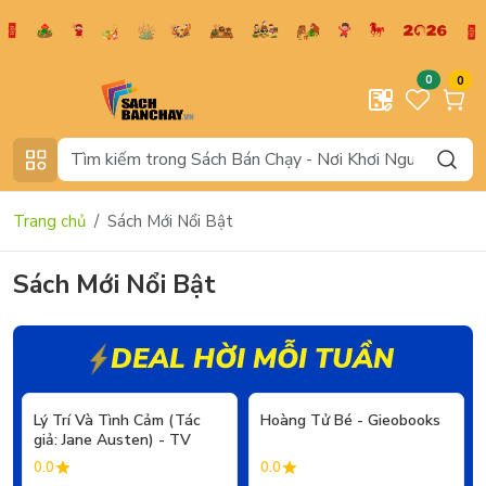
0
0
Trang chủ
Sách Mới Nổi Bật
Sách Mới Nổi Bật
DEAL HỜI MỖI TUẦN
- 20%
- 20%
Lý Trí Và Tình Cảm (Tác
Hoàng Tử Bé - Gieobooks
giả: Jane Austen) - TV
0.0
0.0