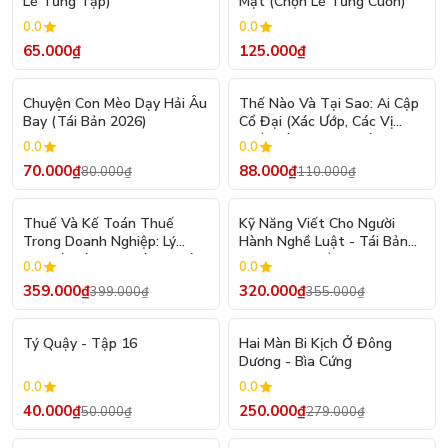
Lẻ Từng Tập)
Mật (Chọn Lẻ Từng Cuốn)
0.0
0.0
65.000₫
125.000₫
- 12%
- 20%
Chuyện Con Mèo Dạy Hải Âu
Thế Nào Và Tại Sao: Ai Cập
Bay (Tái Bản 2026)
Cổ Đại (Xác Ướp, Các Vị
Thần Và Kim Tự Tháp)
0.0
0.0
70.000₫
88.000₫
80.000₫
110.000₫
- 10%
- 10%
Thuế Và Kế Toán Thuế
Kỹ Năng Viết Cho Người
Trong Doanh Nghiệp: Lý
Hành Nghề Luật - Tái Bản
Thuyết Và Thực Hành (Tái
2026 ( TS. Trần Thị Quang
0.0
0.0
Bản 2026) - PGS. TS. Phạm
Hồng )
359.000₫
320.000₫
399.000₫
355.000₫
Đức Cường
- 20%
- 10%
Tý Quậy - Tập 16
Hai Màn Bi Kịch Ở Đông
Dương - Bìa Cứng
0.0
0.0
40.000₫
250.000₫
50.000₫
279.000₫