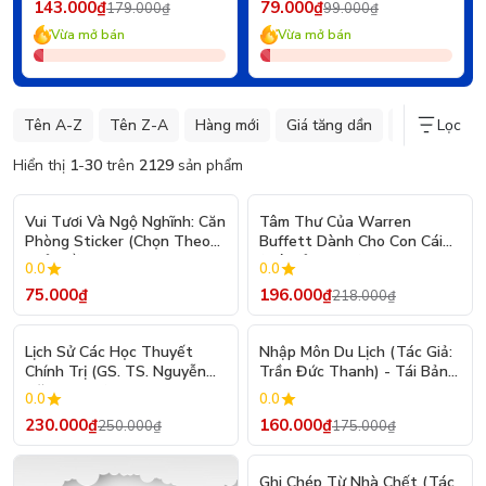
143.000₫
79.000₫
179.000₫
99.000₫
Vừa mở bán
Vừa mở bán
Tên A-Z
Tên Z-A
Hàng mới
Giá tăng dần
Giá giảm dần
Lọc
Hiển thị
1
-
30
trên
2129
sản phẩm
- 10%
Vui Tươi Và Ngộ Nghĩnh: Căn
Tâm Thư Của Warren
Phòng Sticker (Chọn Theo
Buffett Dành Cho Con Cái
Chủ Đề) - Hơn 250 Sticker
(Tái Bản 2026)
0.0
0.0
75.000₫
196.000₫
218.000₫
- 8%
- 9%
Lịch Sử Các Học Thuyết
Nhập Môn Du Lịch (Tác Giả:
Chính Trị (GS. TS. Nguyễn
Trần Đức Thanh) - Tái Bản
Đăng Dung)
2026
0.0
0.0
230.000₫
160.000₫
250.000₫
175.000₫
- 10%
Ghi Chép Từ Nhà Chết (Tác