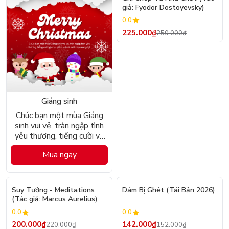
giả: Fyodor Dostoyevsky)
0.0
225.000₫
250.000₫
Giáng sinh
Chúc bạn một mùa Giáng
sinh vui vẻ, tràn ngập tình
yêu thương, tiếng cười và
mọi niềm vui mà mùa này
Mua ngay
mang lại!
- 9%
- 7%
Suy Tưởng - Meditations
Dám Bị Ghét (Tái Bản 2026)
(Tác giả: Marcus Aurelius)
0.0
0.0
200.000₫
142.000₫
220.000₫
152.000₫