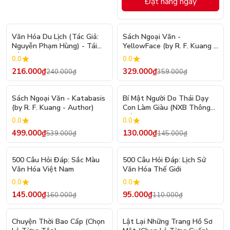
Đặt hàng ngay
- 10%
- 8%
Văn Hóa Du Lịch (Tác Giả:
Sách Ngoại Văn -
Nguyễn Phạm Hùng) - Tái
YellowFace (by R. F. Kuang -
Bản
Author)
0.0
0.0
216.000₫
329.000₫
240.000₫
359.000₫
- 7%
- 10%
Sách Ngoại Văn - Katabasis
Bí Mật Người Do Thái Dạy
(by R. F. Kuang - Author)
Con Làm Giàu (NXB Thông
Tấn)
0.0
0.0
499.000₫
130.000₫
539.000₫
145.000₫
- 9%
- 14%
500 Câu Hỏi Đáp: Sắc Màu
500 Câu Hỏi Đáp: Lịch Sử
Văn Hóa Việt Nam
Văn Hóa Thế Giới
0.0
0.0
145.000₫
95.000₫
160.000₫
110.000₫
Chuyện Thời Bao Cấp (Chọn
Lật Lại Những Trang Hồ Sơ