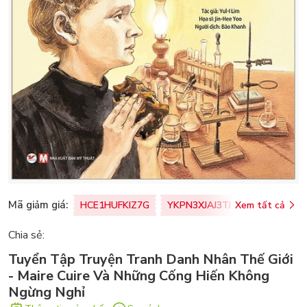
Mã giảm giá:
HCE1HUFKIZ7G
YKPN3XJAJ3TJ
Xem tất cả
77U0FSO8M
Chia sẻ:
Tuyển Tập Truyện Tranh Danh Nhân Thế Giới
- Maire Cuire Và Những Cống Hiến Không
Ngừng Nghỉ