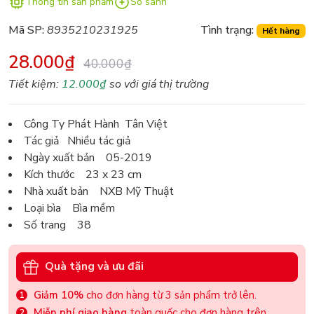
Thông tin sản phẩm
So sánh
Mã SP:
8935210231925
Tình trạng:
Hết hàng
28.000₫
40.000₫
Tiết kiệm:
12.000₫
so với giá thị trường
Công Ty Phát Hành Tân Việt
Tác giả Nhiều tác giả
Ngày xuất bản 05-2019
Kích thước 23 x 23 cm
Nhà xuất bản NXB Mỹ Thuật
Loại bìa Bìa mềm
Số trang 38
Quà tặng và ưu đãi
Giảm 10%
cho đơn hàng từ 3 sản phẩm trở lên.
Miễn phí giao hàng
toàn quốc cho đơn hàng trên