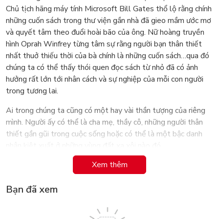
Chủ tịch hãng máy tính Microsoft Bill Gates thổ lộ rằng chính
những cuốn sách trong thư viện gần nhà đã gieo mầm ước mơ
và quyết tâm theo đuổi hoài bão của ông. Nữ hoàng truyền
hình Oprah Winfrey từng tâm sự rằng người bạn thân thiết
nhất thuở thiếu thời của bà chính là những cuốn sách…qua đó
chúng ta có thể thấy thói quen đọc sách từ nhỏ đã có ảnh
hưởng rất lớn tới nhân cách và sự nghiệp của mỗi con người
trong tương lai.
Ai trong chúng ta cũng có một hay vài thần tượng của riêng
mình. Người ấy có thể là cha mẹ, thầy cô, những người thân
thiết gần gũi trong cuộc sống hoặc có thể là một bậc danh
nhân kiệt xuất ở những vùng đất xa xôi nào đó.
Xem thêm
Bộ TUYỂN TẬP TRUYỆN TRANH DANH NHÂN THẾ
GIỚI bao gồm các nhà khoa học, vận động viên, họa sỹ, nghệ
Bạn đã xem
sỹ…sẽ giúp các bạn khám phá thêm những gương mặt rất
đáng ngưỡng mộ. Đây là bộ truyện diễn tả rất chân thực và
sinh động về cuộc đời của các danh nhân từ thời niên thiếu cho