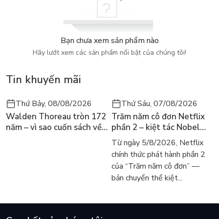
tới khi họ đạt được những thành công rực rỡ trong sự nghiệp,
góp phần làm thay đổi thế giới. Chắc chắn các bạn sẽ rất thán
phục bởi không phải ngay từ khi sinh ra, tất cả các vị danh
nhân đã có những điều kiện về vật chất và tinh thần để dễ
Bạn chưa xem sản phẩm nào
dàng đạt được thành tựu đáng tự hào mà cho đến nay thế
Hãy lướt xem các sản phẩm nổi bật của chúng tôi!
giới vẫn ngợi ca: Stephen Hawking - người giải mã những bí ẩn
về vũ trụ.
Tin khuyến mãi
Thứ Bảy, 08/08/2026
Thứ Sáu, 07/08/2026
Walden Thoreau tròn 172
Trăm năm cô đơn Netflix
năm – vì sao cuốn sách về
phần 2 – kiệt tác Nobel
hai năm sống trong rừng
trở lại màn ảnh, dòng
Từ ngày 5/8/2026, Netflix
vẫn chữa lành người đọc
người tìm đọc lại García
chính thức phát hành phần 2
hôm nay
Márquez
của “Trăm năm cô đơn” —
bản chuyển thể kiệt...