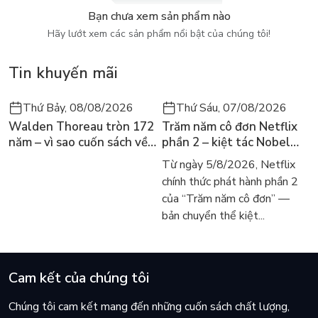
Bạn chưa xem sản phẩm nào
Hãy lướt xem các sản phẩm nổi bật của chúng tôi!
Tin khuyến mãi
Thứ Bảy, 08/08/2026
Thứ Sáu, 07/08/2026
Walden Thoreau tròn 172
Trăm năm cô đơn Netflix
năm – vì sao cuốn sách về
phần 2 – kiệt tác Nobel
hai năm sống trong rừng
trở lại màn ảnh, dòng
Từ ngày 5/8/2026, Netflix
vẫn chữa lành người đọc
người tìm đọc lại García
chính thức phát hành phần 2
hôm nay
Márquez
của “Trăm năm cô đơn” —
bản chuyển thể kiệt...
Cam kết của chúng tôi
Chúng tôi cam kết mang đến những cuốn sách chất lượng,