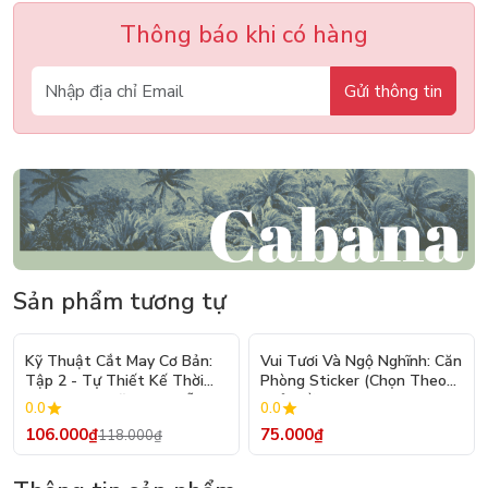
Thông báo khi có hàng
Gửi thông tin
Sản phẩm tương tự
- 10%
Kỹ Thuật Cắt May Cơ Bản:
Vui Tươi Và Ngộ Nghĩnh: Căn
Tập 2 - Tự Thiết Kế Thời
Phòng Sticker (Chọn Theo
Trang Nam Nữ - Tạo Mẫu
Chủ Đề) - Hơn 250 Sticker
0.0
0.0
Rập - Kỹ Thuật Nhảy Size
106.000₫
75.000₫
118.000₫