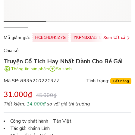
Mã giảm giá:
HCE1HUFKIZ7G
YKPN3XJAJ3TJ
Xem tất cả
77U0FSO8M
Chia sẻ:
Truyện Cổ Tích Hay Nhất Dành Cho Bé Gái
Thông tin sản phẩm
So sánh
Mã SP:
8935210221377
Tình trạng:
Hết hàng
31.000₫
45.000₫
Tiết kiệm:
14.000₫
so với giá thị trường
Công ty phát hành Tân Việt
Tác giả: Khánh Linh