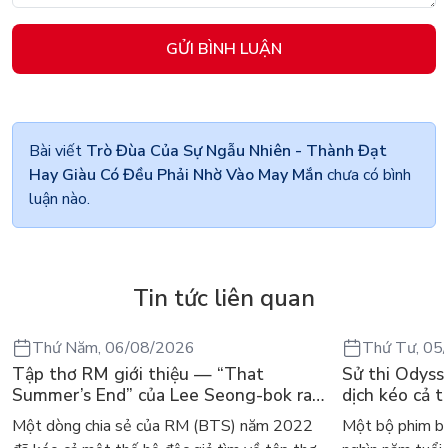
GỬI BÌNH LUẬN
Bài viết
Trò Đùa Của Sự Ngẫu Nhiên - Thành Đạt
Hay Giàu Có Đều Phải Nhờ Vào May Mắn
chưa có bình
luận nào.
Tin tức liên quan
Thứ Năm, 06/08/2026
Thứ Tư, 05
Tập thơ RM giới thiệu — “That
Sử thi Odysse
Summer’s End” của Lee Seong-bok ra
dịch kéo cả t
mắt bản tiếng Anh sau 4 năm gây sốt
điển
Một dòng chia sẻ của RM (BTS) năm 2022
Một bộ phim bo