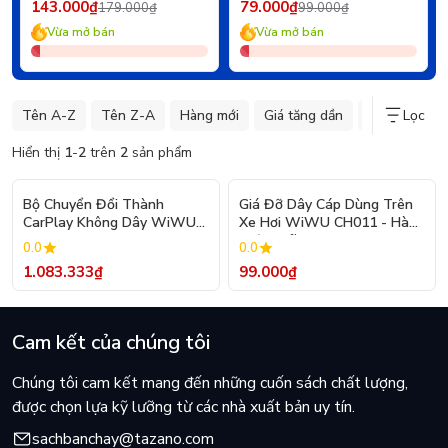
143.000₫
79.000₫
179.000₫
99.000₫
Vừa mở bán
Vừa mở bán
Tên A-Z
Tên Z-A
Hàng mới
Giá tăng dần
Giá giảm dần
Lọc
Hiển thị
1
-
2
trên
2
sản phẩm
Bộ Chuyển Đổi Thành
Giá Đỡ Dây Cáp Dùng Trên
CarPlay Không Dây WiWU
Xe Hơi WiWU CH011 - Hàng
Wi-CP001 Cho Xe Hơi -
Chính Hãng
0.0
0.0
Hàng Chính Hãng
1.083.333₫
99.000₫
Cam kết của chúng tôi
Chúng tôi cam kết mang đến những cuốn sách chất lượng,
được chọn lựa kỹ lưỡng từ các nhà xuất bản uy tín.
sachbanchay@tazano.com