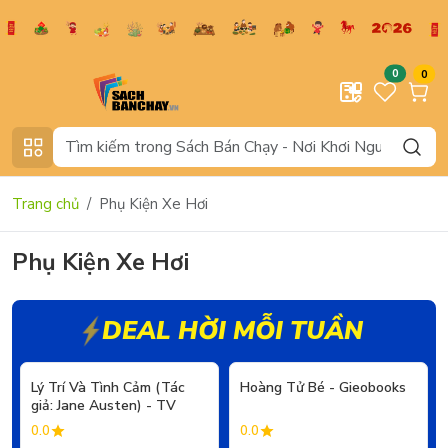
0
0
Trang chủ
Phụ Kiện Xe Hơi
Phụ Kiện Xe Hơi
DEAL HỜI MỖI TUẦN
- 20%
- 20%
Lý Trí Và Tình Cảm (Tác
Hoàng Tử Bé - Gieobooks
giả: Jane Austen) - TV
0.0
0.0