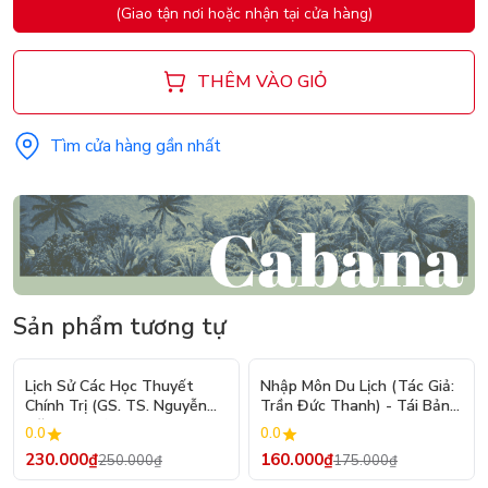
(Giao tận nơi hoặc nhận tại cửa hàng)
THÊM VÀO GIỎ
Tìm cửa hàng gần nhất
Sản phẩm tương tự
- 8%
- 9%
Lịch Sử Các Học Thuyết
Nhập Môn Du Lịch (Tác Giả:
Chính Trị (GS. TS. Nguyễn
Trần Đức Thanh) - Tái Bản
Đăng Dung)
2026
0.0
0.0
230.000₫
160.000₫
250.000₫
175.000₫