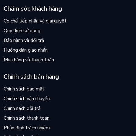
Chăm sóc khách hàng
Phần 6: Lý thuyết tiền tệ
Cơ chế tiếp nhận và giải quyết
Chương 22: Nhu cầu về tiền
Quy định sử dụng
Chương 23: Mô hình Keynes và mô hình IS-LM
Bảo hành và đổi trả
Chương 24: Chính sách tài chính và tiền tệ trong mô hình IS-
Hướng dẫn giao nhận
LM
Mua hàng và thanh toán
Chương 25: Phân tích tổng cầu và tổng cung
Chính sách bán hàng
Chương 26: Bằng chứng về cơ chế tác động của chính sách
tiền tệ
Chính sách bảo mật
Chính sách vận chuyển
Chương 27: Tiền tệ và lạm phát
Chính sách đổi trả
Chương 28: Kỳ vọng hợp lý và những hàm ý đối với chính sách
Chính sách thanh toán
Phân định trách nhiệm