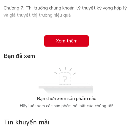
Chương 7: Thị trường chứng khoán, lý thuyết kỳ vọng hợp lý
và giả thuyết thị trường hiệu quả
Phần 3: Các định chế tài chính
Xem thêm
Chương 8: Phân tích kinh tế về cơ cấu tài chính
Bạn đã xem
Chương 9: Ngân hàng
Chương 10: Cơ cấu của ngành ngân hàng
Chương 11: Phân tích kinh tế về điều hành ngân hàng
Chương 12: Tài chính phi ngân hàng
Bạn chưa xem sản phẩm nào
Chương 13: Các công cụ tài chính phái sinh
Hãy lướt xem các sản phẩm nổi bật của chúng tôi!
Tin khuyến mãi
Phần 4: Ngân hàng trung ương và thực thi chính sách tiền tệ