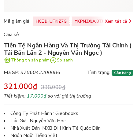
Mã giảm giá:
HCE1HUFKIZ7G
YKPN3XJAJ3TJ
Xem tất cả
77U0FSO8M
Chia sẻ:
Tiền Tệ Ngân Hàng Và Thị Trường Tài Chính (
Tái Bản Lần 2 - Nguyễn Văn Ngọc )
Thông tin sản phẩm
So sánh
Mã SP:
9786043300086
Tình trạng:
Còn hàng
321.000₫
338.000₫
Tiết kiệm:
17.000₫
so với giá thị trường
Công Ty Phát Hành : Gieobooks
Tác Giả : Nguyễn Văn Học
Nhà Xuất Bản NXB ĐH Kinh Tế Quốc Dân
Ngôn Ngữ: Tiếng Việt