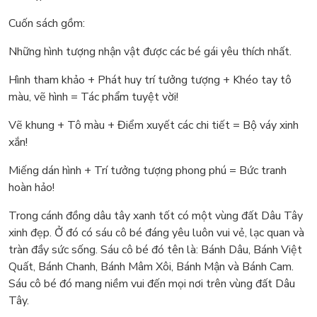
Cuốn sách gồm:
Những hình tượng nhận vật được các bé gái yêu thích nhất.
Hình tham khảo + Phát huy trí tưởng tượng + Khéo tay tô
màu, vẽ hình = Tác phẩm tuyệt vời!
Vẽ khung + Tô màu + Điểm xuyết các chi tiết = Bộ váy xinh
xắn!
Miếng dán hình + Trí tưởng tượng phong phú = Bức tranh
hoàn hảo!
Trong cánh đồng dâu tây xanh tốt có một vùng đất Dâu Tây
xinh đẹp. Ở đó có sáu cô bé đáng yêu luôn vui vẻ, lạc quan và
tràn đầy sức sống. Sáu cô bé đó tên là: Bánh Dâu, Bánh Việt
Quất, Bánh Chanh, Bánh Mâm Xôi, Bánh Mận và Bánh Cam.
Sáu cô bé đó mang niềm vui đến mọi nơi trên vùng đất Dâu
Tây.