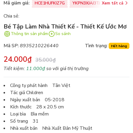
Mã giảm giá:
HCE1HUFKIZ7G
YKPN3XJAJ3TJ
Xem tất cả
77U0FSO8M
Chia sẻ:
Bé Tập Làm Nhà Thiết Kế - Thiết Kế Ước Mơ
Thông tin sản phẩm
So sánh
Mã SP:
8935210226440
Tình trạng:
Hết hàng
24.000₫
35.000₫
Tiết kiệm:
11.000₫
so với giá thị trường
Công ty phát hành Tân Việt
Tác giả Children
Ngày xuất bản 05-2018
Kích thước 28 x 20.5 cm
Loại bìa Bìa mềm
Số trang 31
Nhà xuất bản Nhà Xuất Bản Mỹ Thuật