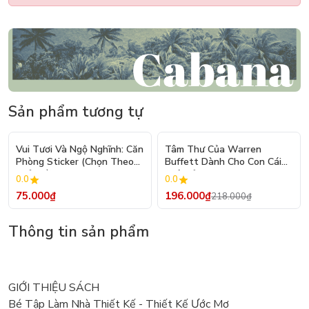
Sản phẩm tương tự
- 10%
Vui Tươi Và Ngộ Nghĩnh: Căn
Tâm Thư Của Warren
Phòng Sticker (Chọn Theo
Buffett Dành Cho Con Cái
Chủ Đề) - Hơn 250 Sticker
(Tái Bản 2026)
0.0
0.0
75.000₫
196.000₫
218.000₫
Thông tin sản phẩm
GIỚI THIỆU SÁCH
Bé Tập Làm Nhà Thiết Kế - Thiết Kế Ước Mơ