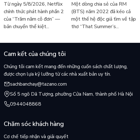
trở lại màn ảnh, dòng
Lee Seong-bok ra mắt bản
Từ ngày 5/8/2026, Netflix
Một dòng chia sẻ của RM
người tìm đọc lại García
tiếng Anh sau 4 năm gây
chính thức phát hành phần 2
(BTS) năm 2022 đã kéo cả
Márquez
sốt
của “Trăm năm cô đơn” —
một thế hệ độc giả tìm về tập
bản chuyển thể kiệt...
thơ “That Summer’s...
Cam kết của chúng tôi
Chúng tôi cam kết mang đến những cuốn sách chất lượng,
được chọn lựa kỹ lưỡng từ các nhà xuất bản uy tín.
sachbanchay@tazano.com
Số 5 ngõ Dã Tượng, phường Cửa Nam, thành phố Hà Nội
0944048868
Chăm sóc khách hàng
Cơ chế tiếp nhận và giải quyết