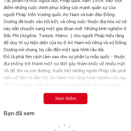
Tác phẩm ra mắt người đọc Pháp quốc năm 1904, vào thời
điểm những cuộc chinh phục bằng sức mạnh quân sự của
người Pháp trên Vương quốc An Nam và bán đảo Đông
Dương đã bước vào hồi kết, và công cuộc thuộc địa hóa xứ sở
này dần chuyển sang một giai đoạn mới. Những kinh nghiệm ở
Bắc Phi (Algérie, Tunisie, Maroc…) cho người Pháp hiểu rằng
để duy trì sự hiện diện của họ ở An Nam nói riêng và xứ Đông
Dương nói chung, họ cần đến một quá trình lâu dài.
Đó là phải tìm cách làm sao cho sự phân ly mẫu quốc - thuộc
địa không trở thành một sự đứt gãy thảm khốc về nhiều mặt.
Và để tìm ra con đường, trước hết những người Pháp cần phải
hiểu về tâm lý dân tộc An Nam, mà công trình nghiên cứu này
của Paul Giran chính là một trong những tài liệu tham khảo
cho các chính khách ở mẫu quốc lúc bấy giờ.
Xem thêm
Trong công trình của mình, Paul Giran đề xuất một nghiên cứu
về dân tộc An Nam; “để khám phá những sức mạnh sâu kín
Bạn đã xem
của đời sống cộng đồng hoặc riêng tư; rút ra các nguyên tắc
tối thượng chi phối việc thành lập các thiết chế xã hội hoặc
chính trị; phân tích mọi ảnh hưởng mạnh mẽ đã định hình nên