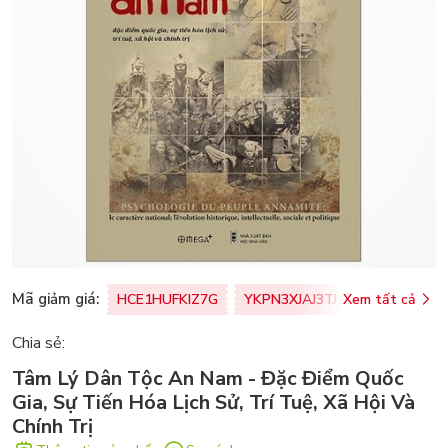
Mã giảm giá:
HCE1HUFKIZ7G
YKPN3XJAJ3TJ
Xem tất cả
77U0FSO8M
Chia sẻ:
Tâm Lý Dân Tộc An Nam - Đặc Điểm Quốc
Gia, Sự Tiến Hóa Lịch Sử, Trí Tuệ, Xã Hội Và
Chính Trị