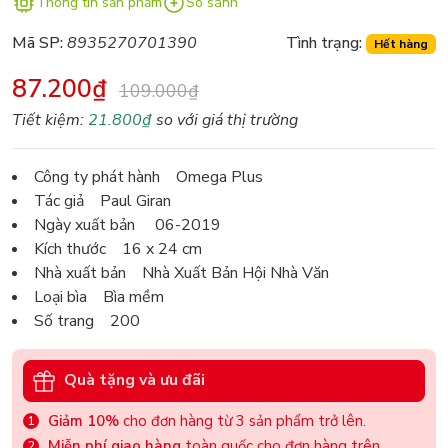
Thông tin sản phẩm
So sánh
Mã SP:
8935270701390
Tình trạng:
Hết hàng
87.200₫
109.000₫
Tiết kiệm:
21.800₫
so với giá thị trường
Công ty phát hành Omega Plus
Tác giả Paul Giran
Ngày xuất bản 06-2019
Kích thước 16 x 24 cm
Nhà xuất bản Nhà Xuất Bản Hội Nhà Văn
Loại bìa Bìa mềm
Số trang 200
Quà tặng và ưu đãi
Giảm 10%
cho đơn hàng từ 3 sản phẩm trở lên.
Miễn phí giao hàng
toàn quốc cho đơn hàng trên