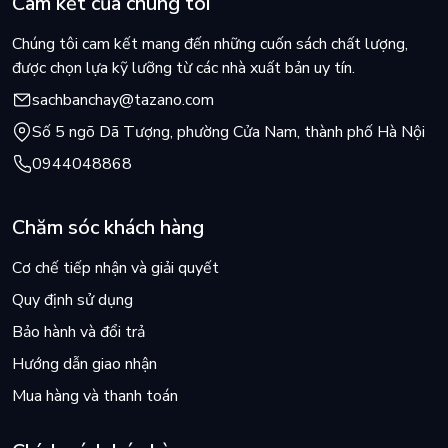
Cam kết của chúng tôi
diện, vào số phận Việt Nam thế kỷ XX.
Giới thiệu Tâm lý dân tộc An Nam trong “Tủ sách Pháp ngữ -
Chúng tôi cam kết mang đến những cuốn sách chất lượng,
Góc nhìn sử Việt”, chúng tôi mong muốn gửi đến độc giả một
được chọn lựa kỹ lưỡng từ các nhà xuất bản uy tín.
tài liệu tham khảo khả tín, góp thêm một tài liệu có ích để tìm
sachbanchay@tazano.com
hiểu về Tâm lý dân tộc An Nam: đặc điểm quốc gia; sự tiến
Số 5 ngõ Dã Tượng, phường Cửa Nam, thành phố Hà Nội
hóa lịch sử, trí tuệ, xã hội và chính trị", hòng truy nguyên căn
tính của một số hiện tượng tâm lý xã hội có thể còn gây nhức
0944048868
nhối cho chúng ta ngày hôm nay.
Chăm sóc khách hàng
Cơ chế tiếp nhận và giải quyết
Quy định sử dụng
Bảo hành và đổi trả
Hướng dẫn giao nhận
Mua hàng và thanh toán