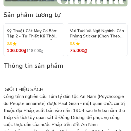
Sản phẩm tương tự
- 10%
Kỹ Thuật Cắt May Cơ Bản:
Vui Tươi Và Ngộ Nghĩnh: Căn
Tập 2 - Tự Thiết Kế Thời
Phòng Sticker (Chọn Theo
Trang Nam Nữ - Tạo Mẫu
Chủ Đề) - Hơn 250 Sticker
0.0
0.0
Rập - Kỹ Thuật Nhảy Size
106.000₫
75.000₫
118.000₫
Thông tin sản phẩm
GIỚI THIỆU SÁCH
Công trình nghiên cứu Tâm lý dân tộc An Nam (Psychologie
du Peuple annamite) được Paul Giran - một quan chức cai trị
thuộc địa Pháp, xuất bản vào năm 1904 sau hơn ba năm thu
thập và tích lũy quan sát ở Đông Dương, để phục vụ công
cuộc thực dân của nước Pháp trên đất An Nam.