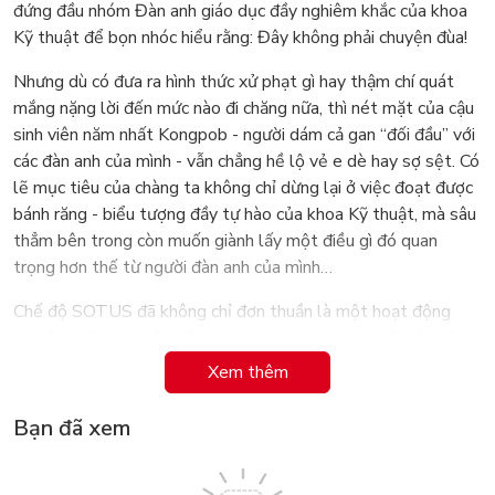
đứng đầu nhóm Đàn anh giáo dục đầy nghiêm khắc của khoa
Kỹ thuật để bọn nhóc hiểu rằng: Đây không phải chuyện đùa!
Nhưng dù có đưa ra hình thức xử phạt gì hay thậm chí quát
mắng nặng lời đến mức nào đi chăng nữa, thì nét mặt của cậu
sinh viên năm nhất Kongpob - người dám cả gan “đối đầu” với
các đàn anh của mình - vẫn chẳng hề lộ vẻ e dè hay sợ sệt. Có
lẽ mục tiêu của chàng ta không chỉ dừng lại ở việc đoạt được
bánh răng - biểu tượng đầy tự hào của khoa Kỹ thuật, mà sâu
thẳm bên trong còn muốn giành lấy một điều gì đó quan
trọng hơn thế từ người đàn anh của mình…
Chế độ SOTUS đã không chỉ đơn thuần là một hoạt động
truyền thống chuyên để chào đón đàn em năm nhất của các
trường đại học Thái Lan, mà còn là nơi vun đắp những tình
Xem thêm
cảm thanh xuân nồng nhiệt nhất, và lưu giữ những kỷ niệm tốt
đẹp nhất của tuổi trẻ chúng ta giữa tháng dài năm rộng.
Bạn đã xem