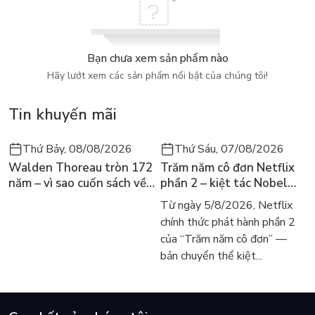
Bạn chưa xem sản phẩm nào
Hãy lướt xem các sản phẩm nổi bật của chúng tôi!
Tin khuyến mãi
Thứ Bảy, 08/08/2026
Thứ Sáu, 07/08/2026
Walden Thoreau tròn 172
Trăm năm cô đơn Netflix
năm – vì sao cuốn sách về
phần 2 – kiệt tác Nobel
hai năm sống trong rừng
trở lại màn ảnh, dòng
Từ ngày 5/8/2026, Netflix
vẫn chữa lành người đọc
người tìm đọc lại García
chính thức phát hành phần 2
hôm nay
Márquez
của “Trăm năm cô đơn” —
bản chuyển thể kiệt...