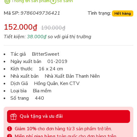
Thông tin sản phẩm
So sánh
Mã SP:
9786049736421
Tình trạng:
Hết hàng
152.000₫
190.000₫
Tiết kiệm:
38.000₫
so với giá thị trường
Tác giả BitterSweet
Ngày xuất bản 01-2019
Kích thước 16 x 24 cm
Nhà xuất bản Nhà Xuất Bản Thanh Niên
Dịch Giả Hồng Quân, Ken CTV
Loại bìa Bìa mềm
Số trang 440
Quà tặng và ưu đãi
Giảm 10%
cho đơn hàng từ 3 sản phẩm trở lên.
Miễn phí giao hàng
toàn quốc cho đơn hàng trên