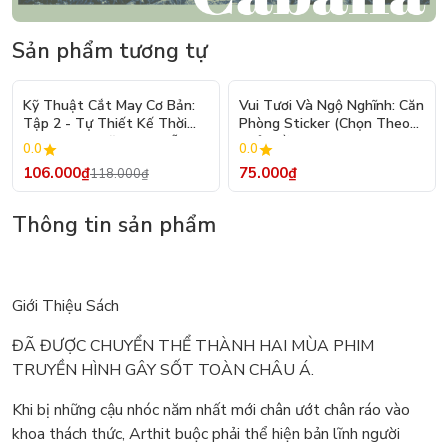
Sản phẩm tương tự
- 10%
Kỹ Thuật Cắt May Cơ Bản:
Vui Tươi Và Ngộ Nghĩnh: Căn
Tập 2 - Tự Thiết Kế Thời
Phòng Sticker (Chọn Theo
Trang Nam Nữ - Tạo Mẫu
Chủ Đề) - Hơn 250 Sticker
0.0
0.0
Rập - Kỹ Thuật Nhảy Size
106.000₫
75.000₫
118.000₫
Thông tin sản phẩm
Giới Thiệu Sách
ĐÃ ĐƯỢC CHUYỂN THỂ THÀNH HAI MÙA PHIM
TRUYỀN HÌNH GÂY SỐT TOÀN CHÂU Á.
Khi bị những cậu nhóc năm nhất mới chân ướt chân ráo vào
khoa thách thức, Arthit buộc phải thể hiện bản lĩnh người