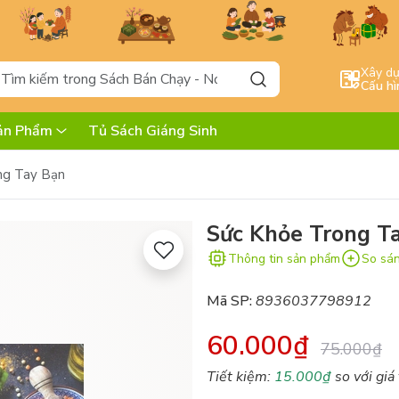
Xây d
Cấu hì
ản Phẩm
Tủ Sách Giáng Sinh
ng Tay Bạn
Sức Khỏe Trong T
Thông tin sản phẩm
So sá
Mã SP:
8936037798912
60.000₫
75.000₫
Tiết kiệm:
15.000₫
so với giá