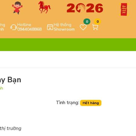
0
0
ựng
Hotline
Hệ thống
nh
0944048868
Showroom
ay Bạn
nh
Tình trạng:
Hết hàng
 thị trường