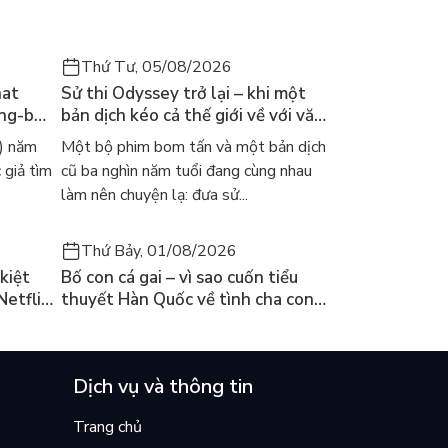
Thứ Tư, 05/08/2026
hat
Sử thi Odyssey trở lại – khi một
ong-bok
bản dịch kéo cả thế giới về với văn
 năm
học kinh điển
) năm
Một bộ phim bom tấn và một bản dịch
 giả tìm
cũ ba nghìn năm tuổi đang cùng nhau
làm nên chuyện lạ: đưa sử...
Thứ Bảy, 01/08/2026
kiệt
Bố con cá gai – vì sao cuốn tiểu
Netflix
thuyết Hàn Quốc về tình cha con
ền
lại khiến cả mạng xã hội bật khóc
mùa hè này
Dịch vụ và thông tin
Trang chủ