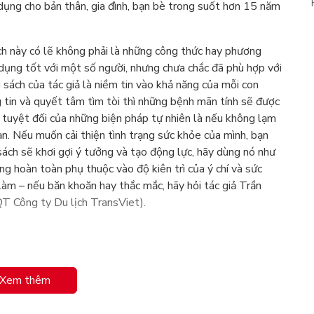
p dụng cho bản thân, gia đình, bạn bè trong suốt hơn 15 năm
h này có lẽ không phải là những công thức hay phương
dụng tốt với một số người, nhưng chưa chắc đã phù hợp với
 sách của tác giả là niềm tin vào khả năng của mỗi con
 tin và quyết tâm tìm tòi thì những bệnh mãn tính sẽ được
tuyệt đối của những biện pháp tự nhiên là nếu không lạm
n. Nếu muốn cải thiện tình trạng sức khỏe của mình, bạn
ách sẽ khơi gợi ý tưởng và tạo động lực, hãy dùng nó như
g hoàn toàn phụ thuộc vào độ kiên trì của ý chí và sức
làm – nếu băn khoăn hay thắc mắc, hãy hỏi tác giả Trần
QT Công ty Du lịch TransViet).
Xem thêm