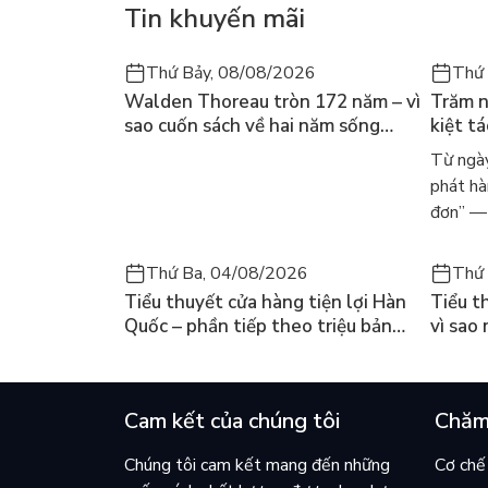
Tin khuyến mãi
Thứ Bảy, 08/08/2026
Thứ 
Walden Thoreau tròn 172 năm – vì
Trăm n
sao cuốn sách về hai năm sống
kiệt t
trong rừng vẫn chữa lành người
dòng n
Từ ngày
đọc hôm nay
Márqu
phát hà
đơn” — 
Thứ Ba, 04/08/2026
Thứ 
Tiểu thuyết cửa hàng tiện lợi Hàn
Tiểu t
Quốc – phần tiếp theo triệu bản
vì sao
của Kim Ho-yeon ra thế giới
cuốn b
Cam kết của chúng tôi
Chăm
Chúng tôi cam kết mang đến những
Cơ chế 