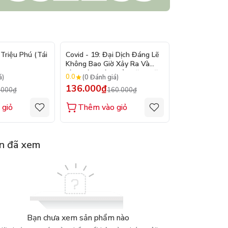
- 15%
- 15%
Triệu Phú (Tái
Covid - 19: Đại Dịch Đáng Lẽ
Bản Lĩnh Lên 
Không Bao Giờ Xảy Ra Và
Làm Cách Nào Để Ngăn Chặn
0.0
0.0
á)
(0 Đánh giá)
(0 Đánh gi
Đại Dịch Kế Tiếp
136.000₫
128.000₫
.000₫
160.000₫
1
 giỏ
Thêm vào giỏ
Thêm vào
n đã xem
Bạn chưa xem sản phẩm nào