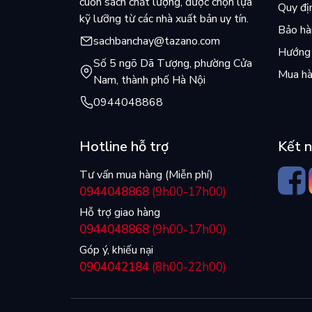
cuốn sách chất lượng, được chọn lựa
Quy đị
kỹ lưỡng từ các nhà xuất bản uy tín.
Bảo hàn
sachbanchay@tazano.com
Hướng 
Số 5 ngõ Dã Tượng, phường Cửa
Mua hà
Nam, thành phố Hà Nội
0944048868
Hotline hỗ trợ
Kết n
Tư vấn mua hàng (Miễn phí)
0944048868
(9h00-17h00)
Hỗ trợ giao hàng
0944048868
(9h00-17h00)
Góp ý, khiếu nại
0904042184
(8h00-22h00)