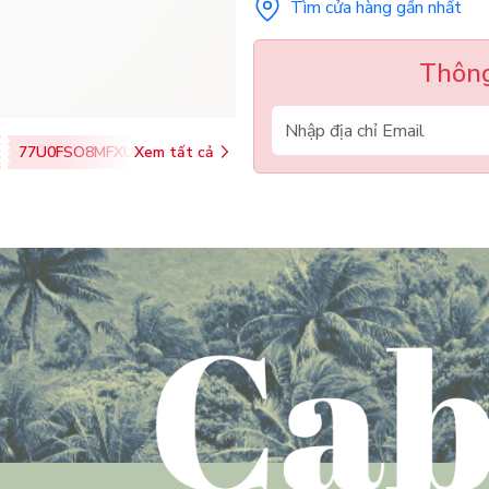
Tìm cửa hàng gần nhất
Thông
77U0FSO8MFXU
Xem tất cả