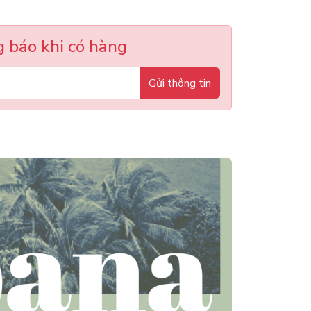
 báo khi có hàng
Gửi thông tin