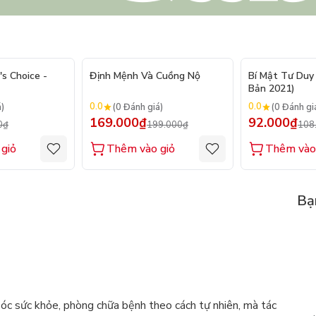
- 20%
- 15%
's Choice -
Định Mệnh Và Cuồng Nộ
Bí Mật Tư Duy 
Bản 2021)
0.0
0.0
á)
(0 Đánh giá)
(0 Đánh gi
169.000₫
92.000₫
0₫
199.000₫
108
giỏ
Thêm vào giỏ
Thêm vào
Bạ
óc sức khỏe, phòng chữa bệnh theo cách tự nhiên, mà tác