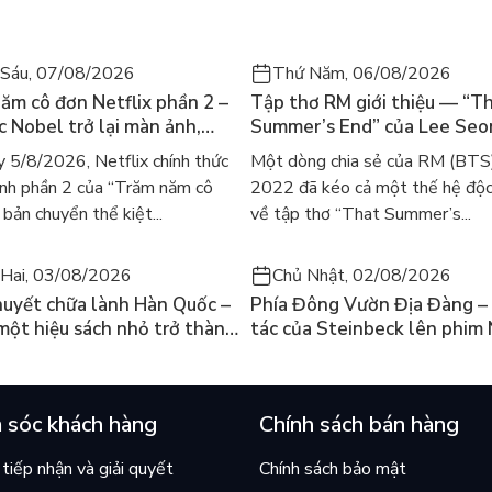
Sáu, 07/08/2026
Thứ Năm, 06/08/2026
ăm cô đơn Netflix phần 2 –
Tập thơ RM giới thiệu — “T
ác Nobel trở lại màn ảnh,
Summer’s End” của Lee Se
gười tìm đọc lại García
ra mắt bản tiếng Anh sau 4
 5/8/2026, Netflix chính thức
Một dòng chia sẻ của RM (BTS
ez
gây sốt
nh phần 2 của “Trăm năm cô
2022 đã kéo cả một thế hệ độc
bản chuyển thể kiệt...
về tập thơ “That Summer’s...
Hai, 03/08/2026
Chủ Nhật, 02/08/2026
huyết chữa lành Hàn Quốc –
Phía Đông Vườn Địa Đàng – 
 một hiệu sách nhỏ trở thành
tác của Steinbeck lên phim 
án chạy nhất thế giới?
và câu hỏi “con người có quy
chọn điều thiện?”
 sóc khách hàng
Chính sách bán hàng
tiếp nhận và giải quyết
Chính sách bảo mật