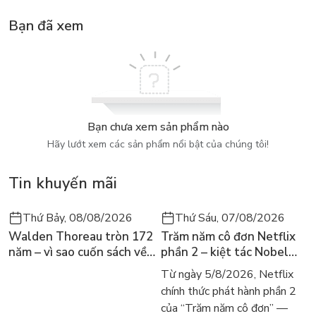
Bạn đã xem
Bạn chưa xem sản phẩm nào
Hãy lướt xem các sản phẩm nổi bật của chúng tôi!
Tin khuyến mãi
Thứ Bảy, 08/08/2026
Thứ Sáu, 07/08/2026
Walden Thoreau tròn 172
Trăm năm cô đơn Netflix
năm – vì sao cuốn sách về
phần 2 – kiệt tác Nobel
hai năm sống trong rừng
trở lại màn ảnh, dòng
Từ ngày 5/8/2026, Netflix
vẫn chữa lành người đọc
người tìm đọc lại García
chính thức phát hành phần 2
hôm nay
Márquez
của “Trăm năm cô đơn” —