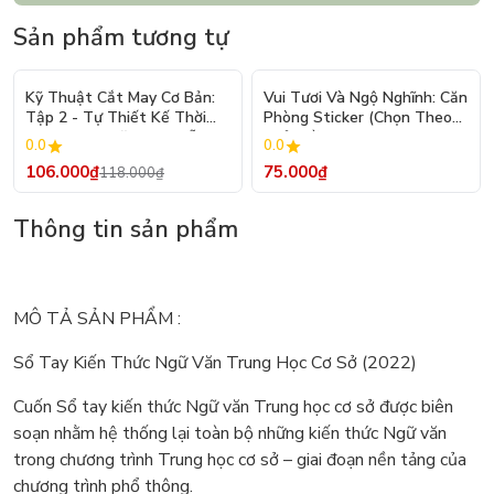
Sản phẩm tương tự
- 10%
Kỹ Thuật Cắt May Cơ Bản:
Vui Tươi Và Ngộ Nghĩnh: Căn
Tập 2 - Tự Thiết Kế Thời
Phòng Sticker (Chọn Theo
Trang Nam Nữ - Tạo Mẫu
Chủ Đề) - Hơn 250 Sticker
0.0
0.0
Rập - Kỹ Thuật Nhảy Size
106.000₫
75.000₫
118.000₫
Thông tin sản phẩm
MÔ TẢ SẢN PHẨM :
Sổ Tay Kiến Thức Ngữ Văn Trung Học Cơ Sở (2022)
Cuốn Sổ tay kiến thức Ngữ văn Trung học cơ sở được biên
soạn nhằm hệ thống lại toàn bộ những kiến thức Ngữ văn
trong chương trình Trung học cơ sở – giai đoạn nền tảng của
chương trình phổ thông.