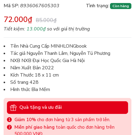
Mã SP:
8936067605303
Tình trạng:
Còn hàng
72.000₫
85.000₫
Tiết kiệm:
13.000₫
so với giá thị trường
Tên Nhà Cung Cấp MINHLONGbook
Tác giả Nguyễn Thanh Lâm, Nguyễn Tú Phương
NXB NXB Đại Học Quốc Gia Hà Nội
Năm Xuất Bản 2022
Kích Thước 18 x 11 cm
Số trang 428
Hình thức Bìa Mềm
Quà tặng và ưu đãi
Giảm 10%
cho đơn hàng từ 3 sản phẩm trở lên.
Miễn phí giao hàng
toàn quốc cho đơn hàng trên
500.000 VNĐ.