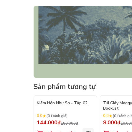
Sản phẩm tương tự
- 20%
Kiếm Hồn Như Sơ - Tập 02
Túi Giấy Meggy
Booklist
0.0
0.0
(0 Đánh giá)
(0 Đánh gi
144.000₫
8.000₫
180.000₫
10.00