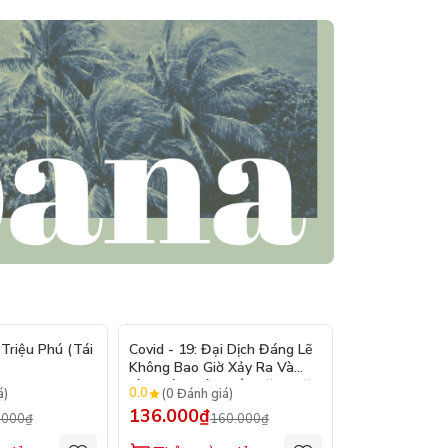
- 15%
- 15%
Triệu Phú (Tái
Covid - 19: Đại Dịch Đáng Lẽ
Bản Lĩnh Lên 
Không Bao Giờ Xảy Ra Và
Làm Cách Nào Để Ngăn Chặn
0.0
0.0
á)
(0 Đánh giá)
(0 Đánh gi
Đại Dịch Kế Tiếp
136.000₫
128.000₫
.000₫
160.000₫
1