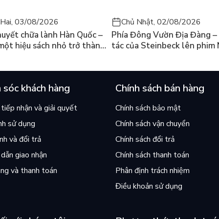
c thế giới và sống tự tin theo cách riêng của bạn.
Hai, 03/08/2026
Chủ Nhật, 02/08/2026
huyết chữa lành Hàn Quốc –
Phía Đông Vườn Địa Đàng – 
 một hiệu sách nhỏ trở thành
tác của Steinbeck lên phim 
án chạy nhất thế giới?
và câu hỏi “con người có quy
chọn điều thiện?”
à những gì bạn vẫn nghĩ?
 sóc khách hàng
Chính sách bán hàng
khiến bạn cần tự tin?
tiếp nhận và giải quyết
Chính sách bảo mật
nh sử dụng
Chính sách vận chuyển
chưa đủ tự tin?
h và đổi trả
Chính sách đổi trả
ảm thấy thoải mái với chính mình.
dẫn giao nhận
Chính sách thanh toán
ới chính mình ra sao?
ng và thanh toán
Phân định trách nhiệm
Điều khoản sử dụng
đâu?