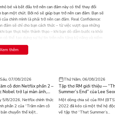
nhỏ bé và bắt đầu trở nên can đảm này có thể thay đổi
h bạn một chút. Bởi nó sẽ giúp bạn trở nên can đảm. Bạn sẽ
i của chính mình là phải trở nên can đảm. Real Confidence:
n đảm sẽ chỉ cho bạn cách thức – từ việc vượt qua những
 khi bạn thực hiện thành thạo – khi bạn dò dẫm bước ra khỏi
ạn có thể tạo dựng sự tự tin trên nền tảng kỹ năng và niềm
ố gắng hết sức để hoàn thành là chìa khóa bí mật để có
Xem thêm
bắt đầu trở nên can đảm đưa ra những nghiên cứu mới nhất
m giúp bạn phát triển sự tự tin. Những lời khuyên sâu sắc,
ứu tình huống đầy cảm hứng trong suốt cuốn sách sẽ giúp
Sáu, 07/08/2026
Thứ Năm, 06/08/2026
ăm cô đơn Netflix phần 2 –
Tập thơ RM giới thiệu — “T
ác Nobel trở lại màn ảnh,
Summer’s End” của Lee Se
ngày nhằm phát triển sự tự tin
gười tìm đọc lại García
ra mắt bản tiếng Anh sau 4
 5/8/2026, Netflix chính thức
Một dòng chia sẻ của RM (BTS
ez
gây sốt
nh phần 2 của “Trăm năm cô
2022 đã kéo cả một thế hệ độc
bản chuyển thể kiệt...
về tập thơ “That Summer’s...