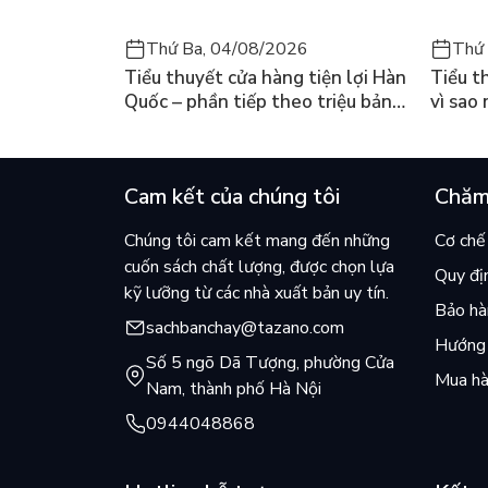
Không còn ngồi lặng lẽ nữa, đã đến lúc chinh phụ
Thứ Ba, 04/08/2026
Thứ 
Mục lục:
Tiểu thuyết cửa hàng tiện lợi Hàn
Tiểu t
Quốc – phần tiếp theo triệu bản
vì sao
PHẦN 1: BẠN TỰ TIN NHƯ THẾ NÀO?
của Kim Ho-yeon ra thế giới
cuốn b
Chương 1: Định nghĩa về sự tự tin – đó có phải l
Cam kết của chúng tôi
Chăm
Thực hiện bài kiểm tra: Bạn tự tin như thế nào?
Chương 2: Tại sao bạn muốn tự tin – và lý do gì 
Chúng tôi cam kết mang đến những
Cơ chế 
cuốn sách chất lượng, được chọn lựa
Quy đị
Thực hiện bài kiểm tra: Bạn đang quá tự tin hay 
kỹ lưỡng từ các nhà xuất bản uy tín.
Bảo hàn
Chương 3: Tự tin đích thực là như thế nào? Hãy c
sachbanchay@tazano.com
Hướng 
Số 5 ngõ Dã Tượng, phường Cửa
Thực hiện bài kiểm tra: Bạn cảm thấy thoải mái v
Mua hà
Nam, thành phố Hà Nội
PHẦN 2: TẠI SAO BẠN THIẾU TỰ TIN?
0944048868
Chương 4: Sự thiếu tự tin của bạn bắt nguồn từ 