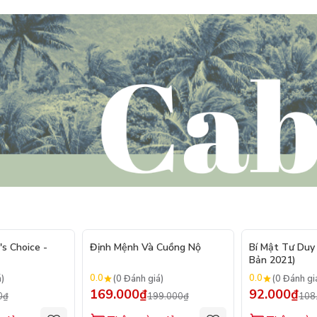
- 20%
- 15%
's Choice -
Định Mệnh Và Cuồng Nộ
Bí Mật Tư Duy 
Bản 2021)
0.0
0.0
á)
(0 Đánh giá)
(0 Đánh gi
169.000₫
92.000₫
0₫
199.000₫
108