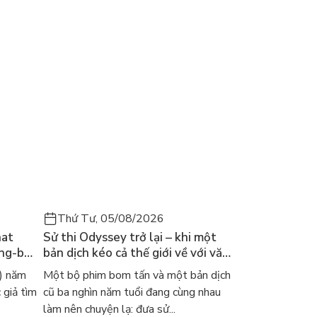
Thứ Tư, 05/08/2026
hat
Sử thi Odyssey trở lại – khi một
ong-bok
bản dịch kéo cả thế giới về với văn
 năm
học kinh điển
) năm
Một bộ phim bom tấn và một bản dịch
 giả tìm
cũ ba nghìn năm tuổi đang cùng nhau
làm nên chuyện lạ: đưa sử...