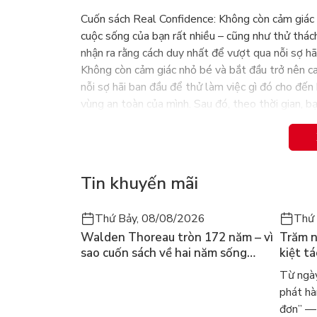
Cuốn sách Real Confidence: Không còn cảm giác 
cuộc sống của bạn rất nhiều – cũng như thử thác
nhận ra rằng cách duy nhất để vượt qua nỗi sợ hã
Không còn cảm giác nhỏ bé và bắt đầu trở nên ca
nỗi sợ hãi ban đầu để thử làm việc gì đó cho đến
vùng an toàn của mình. Sau đó, theo thời gian, b
tin thực sự vào khả năng của mình. Can đảm và c
được tự tin đích thực.
Real Confidence: Không còn cảm giác nhỏ bé và 
Tin khuyến mãi
và chuyên gia đứng đầu trong lĩnh vực của họ nhằ
thiết thực, các bài kiểm tra hữu ích và nghiên c
bạn:
Thứ Bảy, 08/08/2026
Thứ 
Walden Thoreau tròn 172 năm – vì
Trăm n
Phát triển kỹ năng xây dựng niềm tin
sao cuốn sách về hai năm sống
kiệt t
Tạo lập những thói quen trong cuộc sống hàng 
trong rừng vẫn chữa lành người
dòng n
Từ ngày
Cảm thấy thoải mái trong mọi tình huống
đọc hôm nay
Márqu
phát hà
Ngừng cảm thấy sự thiếu tự tin
đơn” — 
Để lại quá khứ phía sau