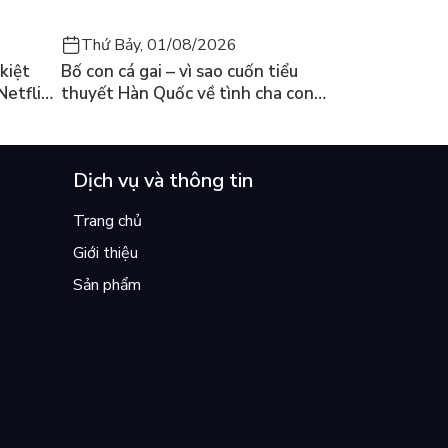
Thứ Bảy, 01/08/2026
kiệt
Bố con cá gai – vì sao cuốn tiểu
Netflix
thuyết Hàn Quốc về tình cha con
ền
lại khiến cả mạng xã hội bật khóc
mùa hè này
Dịch vụ và thông tin
Trang chủ
Giới thiệu
Sản phẩm