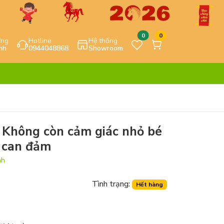
0
0
ựng
Hotline
Hệ thống
nh
0944048868
Showroom
 Không còn cảm giác nhỏ bé
n can đảm
nh
Tình trạng:
Hết hàng