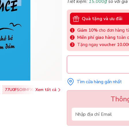
Tiết kiệm:
15.000₫
so với giá
Quà tặng và ưu đãi
Giảm 10%
cho đơn hàng từ
Miễn phí giao hàng
toàn q
Tặng ngay
voucher 10.0
Tìm cửa hàng gần nhất
77U0FSO8MFXU
Xem tất cả
Thông