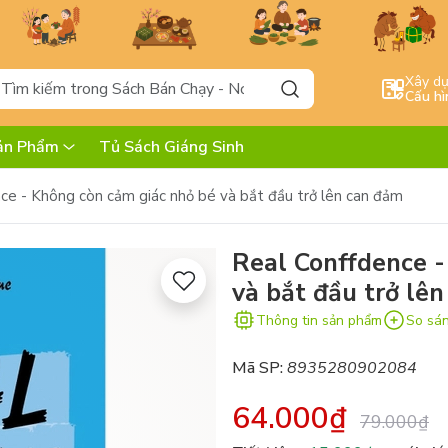
Xây d
Cấu hì
ản Phẩm
Tủ Sách Giáng Sinh
ce - Không còn cảm giác nhỏ bé và bắt đầu trở lên can đảm
Real Conffdence -
và bắt đầu trở lê
Thông tin sản phẩm
So sá
Mã SP:
8935280902084
64.000₫
79.000₫