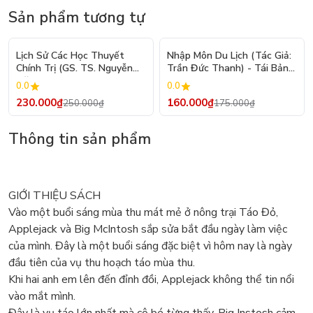
Sản phẩm tương tự
- 8%
- 9%
Lịch Sử Các Học Thuyết
Nhập Môn Du Lịch (Tác Giả:
Chính Trị (GS. TS. Nguyễn
Trần Đức Thanh) - Tái Bản
Đăng Dung)
2026
0.0
0.0
230.000₫
160.000₫
250.000₫
175.000₫
Thông tin sản phẩm
GIỚI THIỆU SÁCH
Vào một buổi sáng mùa thu mát mẻ ở nông trại Táo Đỏ,
Applejack và Big McIntosh sắp sửa bắt đầu ngày làm việc
của mình. Đây là một buổi sáng đặc biệt vì hôm nay là ngày
đầu tiên của vụ thu hoạch táo mùa thu.
Khi hai anh em lên đến đỉnh đồi, Applejack không thể tin nổi
vào mắt mình.