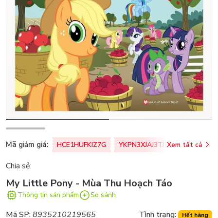
Mã giảm giá:
HCE1HUFKIZ7G
YKPN3XJAJ3TJ
Xem tất cả
77U0FSO8M
Chia sẻ:
My Little Pony - Mùa Thu Hoạch Táo
Thông tin sản phẩm
So sánh
Mã SP:
8935210219565
Tình trạng:
Hết hàng