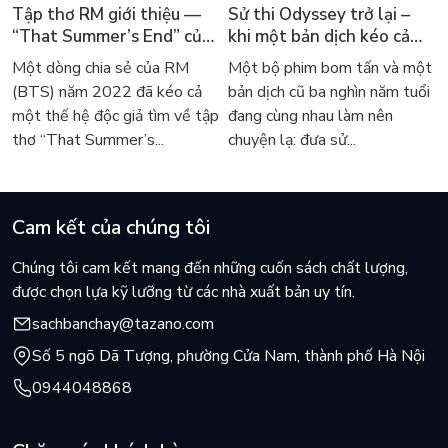
Tập thơ RM giới thiệu —
Sử thi Odyssey trở lại –
“That Summer’s End” của
khi một bản dịch kéo cả
Lee Seong-bok ra mắt bản
thế giới về với văn học
Một dòng chia sẻ của RM
Một bộ phim bom tấn và một
tiếng Anh sau 4 năm gây
kinh điển
(BTS) năm 2022 đã kéo cả
bản dịch cũ ba nghìn năm tuổi
sốt
một thế hệ độc giả tìm về tập
đang cùng nhau làm nên
thơ “That Summer’s...
chuyện lạ: đưa sử...
Cam kết của chúng tôi
Chúng tôi cam kết mang đến những cuốn sách chất lượng,
được chọn lựa kỹ lưỡng từ các nhà xuất bản uy tín.
sachbanchay@tazano.com
Số 5 ngõ Dã Tượng, phường Cửa Nam, thành phố Hà Nội
0944048868