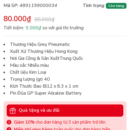
Mã SP:
4891199000034
Tình trạng:
Còn hàng
80.000₫
85.000₫
Tiết kiệm:
5.000₫
so với giá thị trường
Thương Hiệu Grey Pneumatic
Xuất Xứ Thương Hiệu Hong Kong
Nơi Gia Công & Sản XuấtTrung Quốc
Màu sắc Nhiều màu
Chất liệu Kim Loại
Trọng lượng (gr) 40
Kích Thước Bao Bì12 x 8.3 x 1 cm
Pin Đũa GP Super Alkaline Battery
Quà tặng và ưu đãi
Giảm 10%
cho đơn hàng từ 3 sản phẩm trở lên.
Miễn phí giao hàng
toàn quốc cho đơn hàng trên