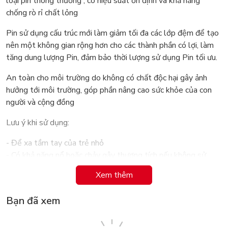
loại pin thông thường , có hiệu suất ổn định và khả năng
chống rò rỉ chất lỏng
Pin sử dụng cấu trúc mới làm giảm tối đa các lớp đệm để tạo
nên một không gian rộng hơn cho các thành phần có lợi, làm
tăng dung lượng Pin, đảm bảo thời lượng sử dụng Pin tối ưu.
An toàn cho môi trường do không có chất độc hại gây ảnh
hưởng tới môi trường, góp phần nâng cao sức khỏe của con
người và cộng đồng
Lưu ý khi sử dụng:
- Để xa tầm tay của trẻ nhỏ
- Có khả năng nổ hoặc chảy gây thương tích nếu không sử
dụng đúng cách.
Xem thêm
- Không làm nóng, hoặc cho vào lửa.
- Không tháo rời, lắp ráp lại hoặc hàn.
Bạn đã xem
- Không sử dụng chung với các loại pin khác