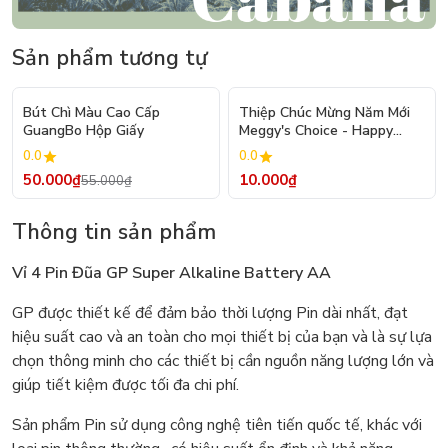
Sản phẩm tương tự
- 9%
Bút Chì Màu Cao Cấp
Thiệp Chúc Mừng Năm Mới
GuangBo Hộp Giấy
Meggy's Choice - Happy
New Year
0.0
0.0
50.000₫
10.000₫
55.000₫
Thông tin sản phẩm
Vỉ 4 Pin Đũa GP Super Alkaline Battery AA
GP được thiết kế để đảm bảo thời lượng Pin dài nhất, đạt
hiệu suất cao và an toàn cho mọi thiết bị của bạn và là sự lựa
chọn thông minh cho các thiết bị cần nguồn năng lượng lớn và
giúp tiết kiệm được tối đa chi phí.
Sản phẩm Pin sử dụng công nghệ tiên tiến quốc tế, khác với