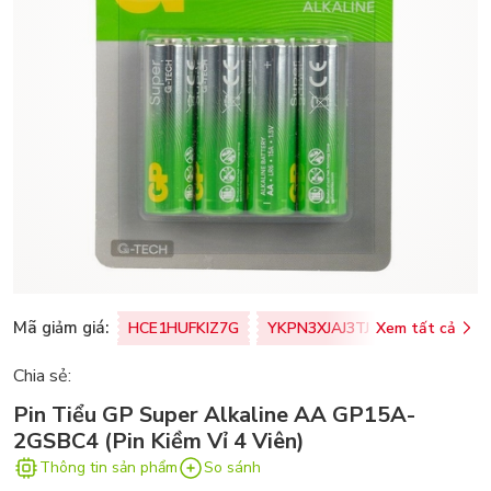
Mã giảm giá:
HCE1HUFKIZ7G
YKPN3XJAJ3TJ
Xem tất cả
77U0FSO8M
Chia sẻ:
Pin Tiểu GP Super Alkaline AA GP15A-
2GSBC4 (Pin Kiềm Vỉ 4 Viên)
Thông tin sản phẩm
So sánh