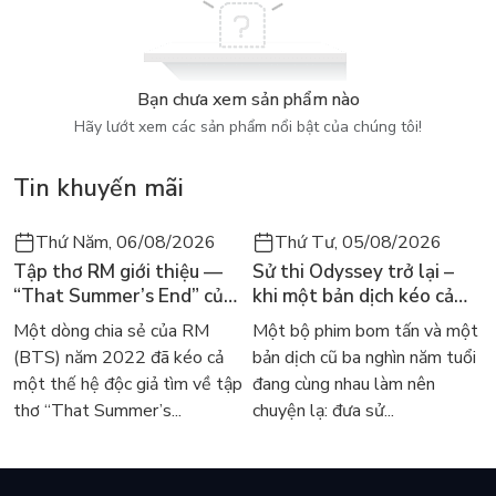
Bạn chưa xem sản phẩm nào
Hãy lướt xem các sản phẩm nổi bật của chúng tôi!
Tin khuyến mãi
Thứ Năm, 06/08/2026
Thứ Tư, 05/08/2026
Tập thơ RM giới thiệu —
Sử thi Odyssey trở lại –
“That Summer’s End” của
khi một bản dịch kéo cả
Lee Seong-bok ra mắt bản
thế giới về với văn học
Một dòng chia sẻ của RM
Một bộ phim bom tấn và một
tiếng Anh sau 4 năm gây
kinh điển
(BTS) năm 2022 đã kéo cả
bản dịch cũ ba nghìn năm tuổi
sốt
một thế hệ độc giả tìm về tập
đang cùng nhau làm nên
thơ “That Summer’s...
chuyện lạ: đưa sử...