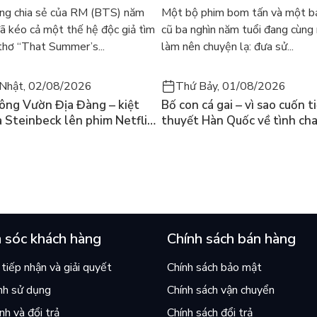
 bản tiếng Anh sau 4 năm
học kinh điển
ng chia sẻ của RM (BTS) năm
Một bộ phim bom tấn và một bả
t
 kéo cả một thế hệ độc giả tìm
cũ ba nghìn năm tuổi đang cùng
thơ “That Summer’s...
làm nên chuyện lạ: đưa sử...
Nhật, 02/08/2026
Thứ Bảy, 01/08/2026
ông Vườn Địa Đàng – kiệt
Bố con cá gai – vì sao cuốn t
a Steinbeck lên phim Netflix
thuyết Hàn Quốc về tình ch
 hỏi “con người có quyền
lại khiến cả mạng xã hội bật
iều thiện?”
mùa hè này
 sóc khách hàng
Chính sách bán hàng
tiếp nhận và giải quyết
Chính sách bảo mật
nh sử dụng
Chính sách vận chuyển
h và đổi trả
Chính sách đổi trả