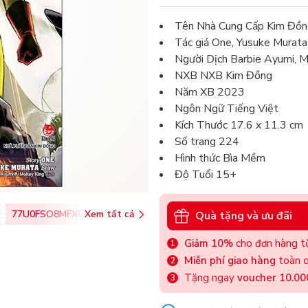
Tên Nhà Cung Cấp Kim Đồn
Tác giả One, Yusuke Murata
Người Dịch Barbie Ayumi, 
NXB NXB Kim Đồng
Năm XB 2023
Ngôn Ngữ Tiếng Việt
Kích Thước 17.6 x 11.3 cm
Số trang 224
Hình thức Bìa Mềm
Độ Tuổi 15+
77U0FSO8MFXU
Xem tất cả
Quà tặng và ưu đãi
Giảm 10%
cho đơn hàng từ
Miễn phí giao hàng
toàn q
Tặng ngay
voucher 10.0