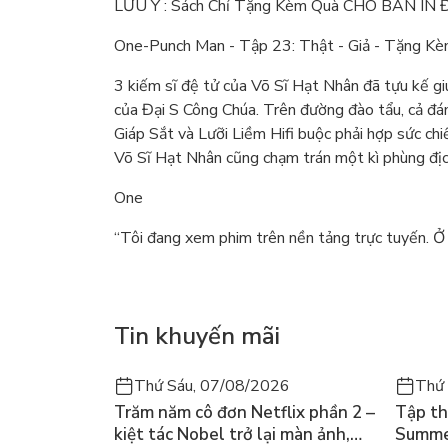
LƯU Ý : Sách Chỉ Tặng Kèm Quà CHO BẢN IN
One-Punch Man - Tập 23: Thật - Giả - Tặng 
3 kiếm sĩ đệ tử của Võ Sĩ Hạt Nhân đã tựu kế giúp
của Đại S Công Chúa. Trên đường đào tẩu, cả đ
Giáp Sắt và Lưỡi Liềm Hifi buộc phải hợp sức chiế
Võ Sĩ Hạt Nhân cũng chạm trán một kì phùng đ
One
“Tôi đang xem phim trên nền tảng trực tuyến. Ở
Tin khuyến mãi
Thứ Sáu, 07/08/2026
Thứ
Trăm năm cô đơn Netflix phần 2 –
Tập th
kiệt tác Nobel trở lại màn ảnh,
Summer