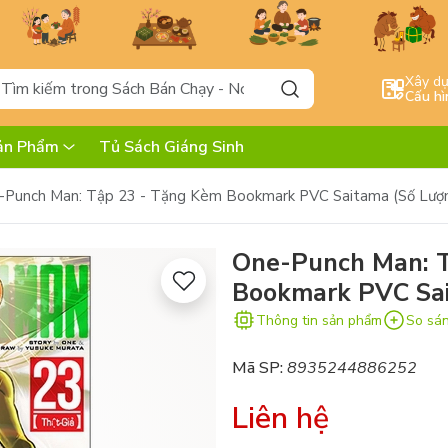
Xây d
Cấu hì
ản Phẩm
Tủ Sách Giáng Sinh
-Punch Man: Tập 23 - Tặng Kèm Bookmark PVC Saitama (Số Lượ
One-Punch Man: 
Bookmark PVC Sai
Thông tin sản phẩm
So sá
Mã SP:
8935244886252
Liên hệ