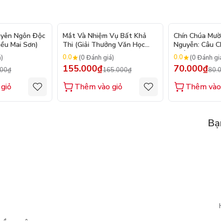
- 20%
- 6%
uyên Ngôn Độc
Mắt Và Nhiệm Vụ Bất Khả
Chín Chúa Mườ
iều Mai Sơn)
Thi (Giải Thưởng Văn Học
Nguyễn: Câu 
Newbery Medal 2024)
Triều Đại
0.0
0.0
á)
(0 Đánh giá)
(0 Đánh gi
155.000₫
70.000₫
000₫
165.000₫
80.
giỏ
Thêm vào giỏ
Thêm vào
Bạ