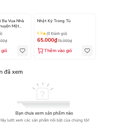
- 12%
- 13%
i Ba Vua Nhà
Nhật Ký Trong Tù
Trùng Quang 
Chuyện Một
giả: Phan Bội 
0.0
0.0
á)
(0 Đánh giá)
(0 Đánh gi
65.000₫
65.000₫
000₫
75.000₫
75.
 giỏ
Thêm vào giỏ
Thêm vào
n đã xem
Bạn chưa xem sản phẩm nào
Hãy lướt xem các sản phẩm nổi bật của chúng tôi!