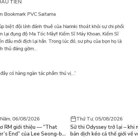
 ĐẦU TIÊN
Kèm Bookmark PVC Saitama
 biệt đội lính đánh thuê của Narinki thoát khỏi sự chi phối
ám lại đụng độ Ma Tóc Mây!! Kiếm Sĩ Máy Khoan, Kiếm Sĩ
n đấu mới địch lại hắn. Trong lúc đó, sư phụ của bọn họ là
ịch thủ đáng gờm…
 đây có hàng ngàn tác phẩm thú vị…”
 Năm, 06/08/2026
Thứ Tư, 05/08/2026
ơ RM giới thiệu — “That
Sử thi Odyssey trở lại – khi
’s End” của Lee Seong-bok
bản dịch kéo cả thế giới về v