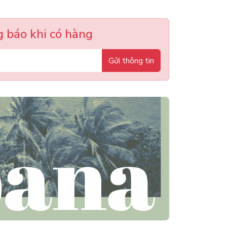
 báo khi có hàng
Gửi thông tin