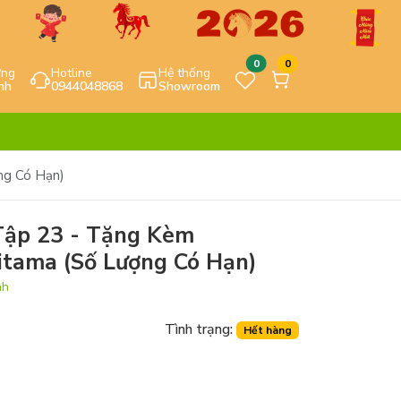
0
0
ựng
Hotline
Hệ thống
nh
0944048868
Showroom
ng Có Hạn)
Tập 23 - Tặng Kèm
tama (Số Lượng Có Hạn)
nh
Tình trạng:
Hết hàng