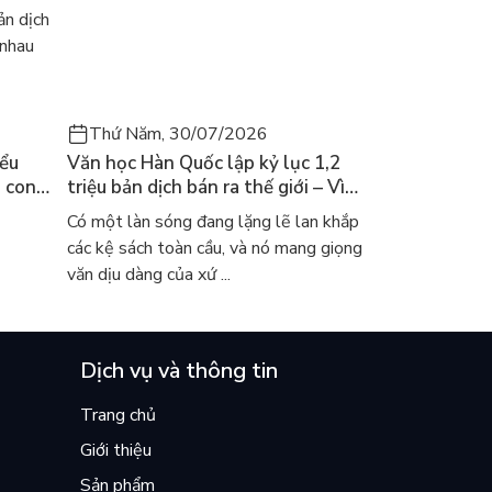
của Kim Ho-yeon ra thế giới
n dịch
 nhau
Thứ Năm, 30/07/2026
iểu
Văn học Hàn Quốc lập kỷ lục 1,2
a con
triệu bản dịch bán ra thế giới – Vì
 khóc
sao cả thế giới đang đọc sách Hàn?
Có một làn sóng đang lặng lẽ lan khắp
các kệ sách toàn cầu, và nó mang giọng
văn dịu dàng của xứ ...
Dịch vụ và thông tin
Trang chủ
Giới thiệu
Sản phẩm