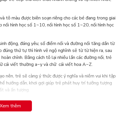
 và tô màu được biên soạn riêng cho các bé đang trong giai
 nối hình học số 1~10, nối hình học số 1~20, nối hình học
sinh động, đáng yêu; số điểm nối và đường nối tăng dần từ
o đúng thứ tự thì hình vẽ ngộ nghĩnh sẽ từ từ hiện ra, sau
oàn chỉnh. Bằng cách tô lại nhiều lần các đường nối, trẻ
ữ cái viết thường a~y và chữ cái viết hoa A~Z.
ạo nên, trẻ sẽ càng ý thức được ý nghĩa và niềm vui khi tập
hể hướng dẫn, khơi gợi giúp trẻ phát huy trí tưởng tượng
ắt và ấn tượng.
Xem thêm