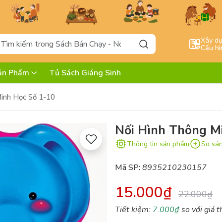
Xây d
Cấu hì
ản Phẩm
Tủ Sách Giáng Sinh
inh Học Số 1-10
Nối Hình Thông M
Thông tin sản phẩm
So sá
Mã SP:
8935210230157
15.000₫
22.000₫
Tiết kiệm:
7.000₫
so với giá t