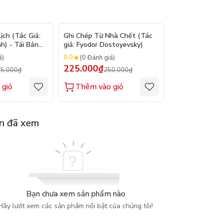
- 9%
- 10%
ch (Tác Giả:
Ghi Chép Từ Nhà Chết (Tác
Suy Tưởng - M
h) - Tái Bản
giả: Fyodor Dostoyevsky)
(Tác giả: Marc
0.0
0.0
á)
(0 Đánh giá)
(0 Đánh gi
225.000₫
200.000₫
5.000₫
250.000₫
2
 giỏ
Thêm vào giỏ
Thêm vào
n đã xem
Bạn chưa xem sản phẩm nào
Hãy lướt xem các sản phẩm nổi bật của chúng tôi!