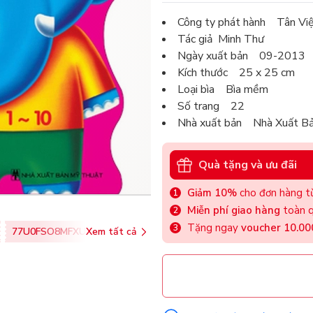
Công ty phát hành Tân Vi
Tác giả Minh Thư
Ngày xuất bản 09-2013
Kích thước 25 x 25 cm
Loại bìa Bìa mềm
Số trang 22
Nhà xuất bản Nhà Xuất B
Quà tặng và ưu đãi
Giảm 10%
cho đơn hàng từ
Miễn phí giao hàng
toàn q
Tặng ngay
voucher 10.0
77U0FSO8MFXU
Xem tất cả