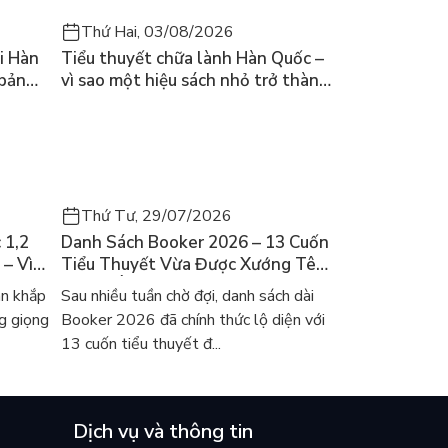
Thứ Hai, 03/08/2026
i Hàn
Tiểu thuyết chữa lành Hàn Quốc –
 bản
vì sao một hiệu sách nhỏ trở thành
cuốn bán chạy nhất thế giới?
Thứ Tư, 29/07/2026
 1,2
Danh Sách Booker 2026 – 13 Cuốn
 – Vì
Tiểu Thuyết Vừa Được Xướng Tên
ch Hàn?
Và Gợi Ý Đọc Cho Người Việt
an khắp
Sau nhiều tuần chờ đợi, danh sách dài
g giọng
Booker 2026 đã chính thức lộ diện với
13 cuốn tiểu thuyết đ...
Dịch vụ và thông tin