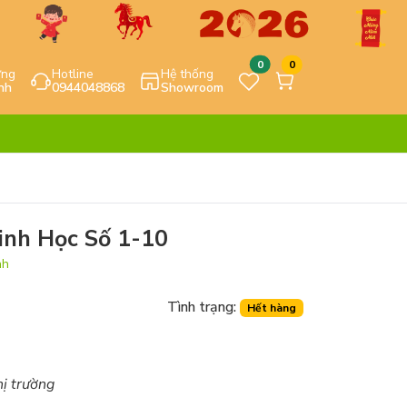
0
0
ựng
Hotline
Hệ thống
nh
0944048868
Showroom
inh Học Số 1-10
nh
Tình trạng:
Hết hàng
hị trường