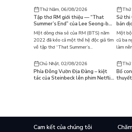
Thứ Năm, 06/08/2026
Thứ
Tập thơ RM giới thiệu — “That
Sử thi
Summer’s End” của Lee Seong-bok
bản dịc
ra mắt bản tiếng Anh sau 4 năm
học ki
Một dòng chia sẻ của RM (BTS) năm
Một bộ 
gây sốt
2022 đã kéo cả một thế hệ độc giả tìm
cũ ba n
về tập thơ “That Summer’s...
làm nên
Chủ Nhật, 02/08/2026
Thứ 
Phía Đông Vườn Địa Đàng – kiệt
Bố con 
tác của Steinbeck lên phim Netflix
thuyết
và câu hỏi “con người có quyền
lại kh
chọn điều thiện?”
mùa hè
Cam kết của chúng tôi
Chăm