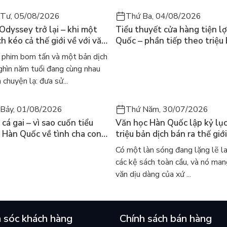
 Tư, 05/08/2026
Thứ Ba, 04/08/2026
 Odyssey trở lại – khi một
Tiểu thuyết cửa hàng tiện lợ
h kéo cả thế giới về với văn
Quốc – phần tiếp theo triệu
nh điển
của Kim Ho-yeon ra thế giới
phim bom tấn và một bản dịch
ghìn năm tuổi đang cùng nhau
 chuyện lạ: đưa sử...
Bảy, 01/08/2026
Thứ Năm, 30/07/2026
cá gai – vì sao cuốn tiểu
Văn học Hàn Quốc lập kỷ lục
 Hàn Quốc về tình cha con
triệu bản dịch bán ra thế giới
iến cả mạng xã hội bật khóc
sao cả thế giới đang đọc sá
Có một làn sóng đang lặng lẽ l
 này
các kệ sách toàn cầu, và nó man
văn dịu dàng của xứ ...
 sóc khách hàng
Chính sách bán hàng