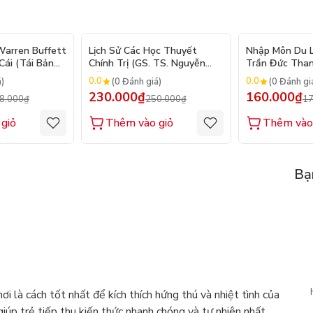
- 10%
- 8%
arren Buffett
Lịch Sử Các Học Thuyết
Nhập Môn Du Lị
ái (Tái Bản
Chính Trị (GS. TS. Nguyễn
Trần Đức Than
Đăng Dung)
2026
0.0
0.0
á)
(0 Đánh giá)
(0 Đánh gi
230.000₫
160.000₫
8.000₫
250.000₫
17
giỏ
Thêm vào giỏ
Thêm vào
Bạ
ơi là cách tốt nhất để kích thích hứng thú và nhiệt tình của
giúp trẻ tiếp thu kiến thức nhanh chóng và tự nhiên nhất,