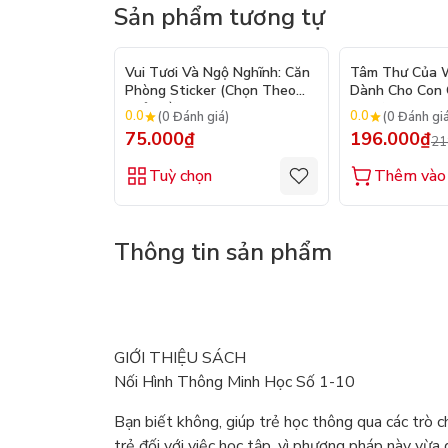
Sản phẩm tương tự
Vui Tươi Và Ngộ Nghĩnh: Căn
Tâm Thư Của W
Phòng Sticker (Chọn Theo
Dành Cho Con C
Chủ Đề) - Hơn 250 Sticker
2026)
0.0
0.0
(0 Đánh giá)
(0 Đánh gi
75.000₫
196.000₫
21
Tuỳ chọn
Thêm vào 
Thông tin sản phẩm
GIỚI THIỆU SÁCH
Nối Hình Thông Minh Học Số 1-10
Bạn biết không, giúp trẻ học thông qua các trò ch
trẻ đối với việc học tập, vì phương pháp này vừa 