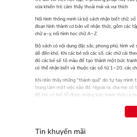
vừa khiến trẻ cảm thấy thoải mái và vui thích.
Nối hình thông minh là bộ sách nhận biết chữ, số
đoạn hình thành cơ bản về nhận thức, gồm các tập
chữ a~y, nối hình học chữ A~Z.
Bộ sách có nội dung đặc sắc, phong phú; hình vẽ 
dễ đến khó. Khi các bé nối các số, các chữ cái the
đó các bé sẽ tô màu để tạo thành một bức tranh h
có thể nhận biết và thuộc các số từ 1~20, các ch
Khi nhìn thấy những "thành quả" do tự tay mình t
trung làm một việc nào đó. Ngoài ra, cha mẹ có t
để trẻ có thể tô được những bức tranh thật lạ m
Tin khuyến mãi