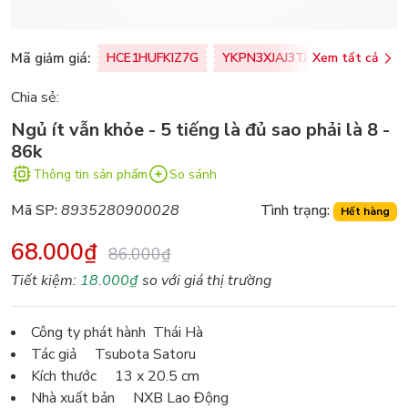
Mã giảm giá:
HCE1HUFKIZ7G
YKPN3XJAJ3TJ
Xem tất cả
77U0FSO8M
Chia sẻ:
Ngủ ít vẫn khỏe - 5 tiếng là đủ sao phải là 8 -
86k
Thông tin sản phẩm
So sánh
Mã SP:
8935280900028
Tình trạng:
Hết hàng
68.000₫
86.000₫
Tiết kiệm:
18.000₫
so với giá thị trường
Công ty phát hành Thái Hà
Tác giả Tsubota Satoru
Kích thước 13 x 20.5 cm
Nhà xuất bản NXB Lao Động