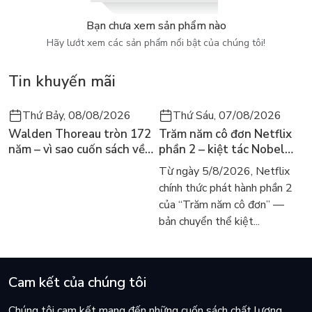
Hòa nhập linh hoạt vào bất cứ nhóm nào, dù giữa bạn và họ ít
Bạn chưa xem sản phẩm nào
tương đồng đến đâu;
Hãy lướt xem các sản phẩm nổi bật của chúng tôi!
Sử dụng ngôn ngữ cơ thể để lôi cuốn người nghe;
Trở thành nhân vật trung tâm tại mọi bữa tiệc;
Tin khuyến mãi
Luôn tự tin, đáng tin cậy và gây ảnh hưởng ở mọi nơi mà bạn
đến.
Thứ Bảy, 08/08/2026
Thứ Sáu, 07/08/2026
Walden Thoreau tròn 172
Trăm năm cô đơn Netflix
năm – vì sao cuốn sách về
phần 2 – kiệt tác Nobel
hai năm sống trong rừng
trở lại màn ảnh, dòng
Từ ngày 5/8/2026, Netflix
vẫn chữa lành người đọc
người tìm đọc lại García
chính thức phát hành phần 2
hôm nay
Márquez
của “Trăm năm cô đơn” —
bản chuyển thể kiệt...
Cam kết của chúng tôi
Chúng tôi cam kết mang đến những cuốn sách chất lượng,