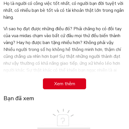
Họ là người có công việc tốt nhất, có người bạn đời tuyệt vời
nhất, có nhiều bạn bè tốt và có tài khoản thật lớn trong ngân
hàng.
Vì sao họ đạt được những điều đó? Phải chăng họ có đôi tay
của vua midas chạm vào bất cứ đâu mọi thứ đều biến thành
vàng? Hay họ được ban tặng nhiều hơn? Không phải vậy.
Nhiều người trong số họ không hề thông minh hơn, thậm chí
cũng chẳng ưa nhìn hơn bạn! Sự thật những người thành đạt
như vậy thường có khả năng giao tiếp, ứng xử khéo léo hơn
người khác. Sự thật khác có thể khiến bạn ngạc nhiên là ai
trong chúng ta cũng tiềm ẩn khả năng này, chỉ có điều là người
Xem thêm
có nhiều, người có ít mà thôi.
Trong Nghệ thuật giao tiếp để thành công, với 92 thủ thuật
Bạn đã xem
đơn giản mà hiệu quả, Leil Lowndes sẽ giúp bạn khám phá và
rèn luyện các kỹ năng để:
Tạo một khởi đầu ấn tượng và gặp được những người bạn
muốn;