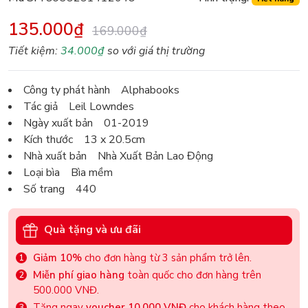
135.000₫
169.000₫
Tiết kiệm:
34.000₫
so với giá thị trường
Công ty phát hành Alphabooks
Tác giả Leil Lowndes
Ngày xuất bản 01-2019
Kích thước 13 x 20.5cm
Nhà xuất bản Nhà Xuất Bản Lao Động
Loại bìa Bìa mềm
Số trang 440
Quà tặng và ưu đãi
Giảm 10%
cho đơn hàng từ 3 sản phẩm trở lên.
Miễn phí giao hàng
toàn quốc cho đơn hàng trên
500.000 VNĐ.
Tặng ngay
voucher 10.000 VNĐ
cho khách hàng theo