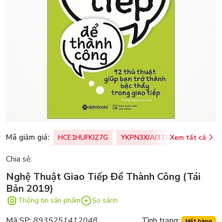
Mã giảm giá:
HCE1HUFKIZ7G
YKPN3XJAJ3TJ
Xem tất cả
77U0FSO8M
Chia sẻ:
Nghệ Thuật Giao Tiếp Để Thành Công (Tái
Bản 2019)
Thông tin sản phẩm
So sánh
Mã SP:
8935251412048
Tình trạng:
Hết hàng