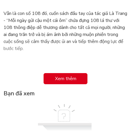
Vẫn là con số 108 đó, cuốn sách đầu tay của tác giả Là Trang
- “Mỗi ngày gửi cậu một cái ôm” chứa đựng 108 lá thư với
108 thông điệp dễ thương dành cho tất cả mọi người, những
ai đang trăn trở và bị ám ảnh bởi những muộn phiền trong
cuộc sống sẽ cảm thấy được ủi an và tiếp thêm động lực để
bước tiếp.
“Mỗi ngày gửi cậu một cái ôm” mong bạn là phiên bản hạnh
Xem thêm
phúc hơn chính mình của ngày hôm qua.
Bạn đã xem
“Mỗi ngày gửi cậu một cái ôm” mong bạn không dằn vặt bởi
quá khứ, không áp lực bởi điều chưa xảy đến trong tương lai
và sống trọn vẹn từng khoảnh khắc của hiện tại.