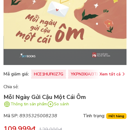
Mã giảm giá:
HCE1HUFKIZ7G
YKPN3XJAJ3TJ
Xem tất cả
77U0FSO8M
Chia sẻ:
MỗI Ngày Gửi Cậu Một Cái Ôm
Thông tin sản phẩm
So sánh
Mã SP:
8935325008238
Tình trạng:
Hết hàng
109.999₫
129.000₫