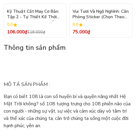
- 10%
Kỹ Thuật Cắt May Cơ Bản:
Vui Tươi Và Ngộ Nghĩnh: Căn
Tập 2 - Tự Thiết Kế Thời
Phòng Sticker (Chọn Theo
Trang Nam Nữ - Tạo Mẫu
Chủ Đề) - Hơn 250 Sticker
0.0
0.0
Rập - Kỹ Thuật Nhảy Size
106.000₫
75.000₫
118.000₫
Thông tin sản phẩm
MÔ TẢ SẢN PHẨM :
Bạn có biết 108 là con số huyền bí và quyền năng nhất Hệ
Mặt Trời không? số 108 tượng trưng cho 108 phiền não của
con người - những sự vật, sự việc và cảm xúc dày vò tâm trí
và thể xác của chúng ta, cản trở chúng ta sống một cuộc đời
hạnh phúc, yên an.