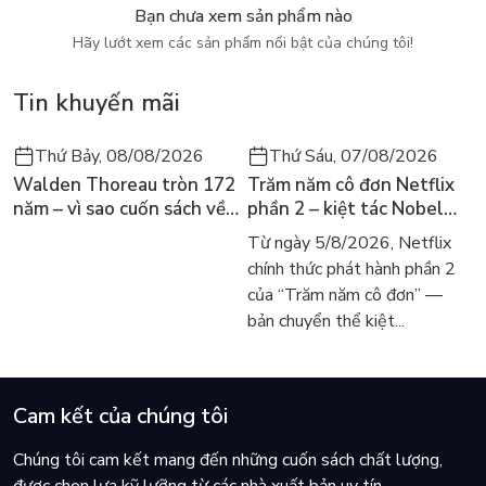
Bạn chưa xem sản phẩm nào
“Mỗi ngày gửi cậu một cái ôm” mong bạn yêu thương mình
Hãy lướt xem các sản phẩm nổi bật của chúng tôi!
trong những lúc rực rỡ nhất, nhưng cũng không quên vỗ về
mình trong những phút giây vụn vỡ, hãy trân trọng mọi cảm
Tin khuyến mãi
xúc của bản thân dù đó có là tích cực hay tiêu cực.
….
Thứ Bảy, 08/08/2026
Thứ Sáu, 07/08/2026
Walden Thoreau tròn 172
Trăm năm cô đơn Netflix
năm – vì sao cuốn sách về
phần 2 – kiệt tác Nobel
hai năm sống trong rừng
trở lại màn ảnh, dòng
Với vỏn vẹn 256 trang sách, Là Trang chia sẻ những thông
Từ ngày 5/8/2026, Netflix
vẫn chữa lành người đọc
người tìm đọc lại García
điệp và góc nhìn thú vị về tình yêu, gia đình, học tập, ước mơ,...
chính thức phát hành phần 2
hôm nay
Márquez
tất tần tật những gì khiến chúng mình bận tâm và băn khoăn.
của “Trăm năm cô đơn” —
Hy vọng bạn trong những lúc chênh vênh nhất sẽ được cổ vũ
bản chuyển thể kiệt...
và động viên bằng “một cái ôm” nhẹ nhàng nhưng chất chứa
nhiều dịu dàng, thấu cảm và yêu thương.
Cam kết của chúng tôi
Chúng tôi cam kết mang đến những cuốn sách chất lượng,