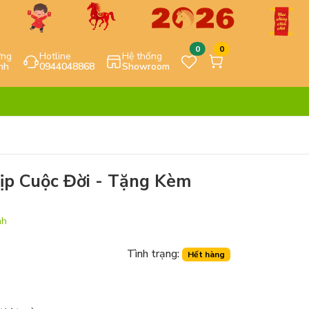
0
0
ựng
Hotline
Hệ thống
nh
0944048868
Showroom
Kịp Cuộc Đời - Tặng Kèm
nh
Tình trạng:
Hết hàng