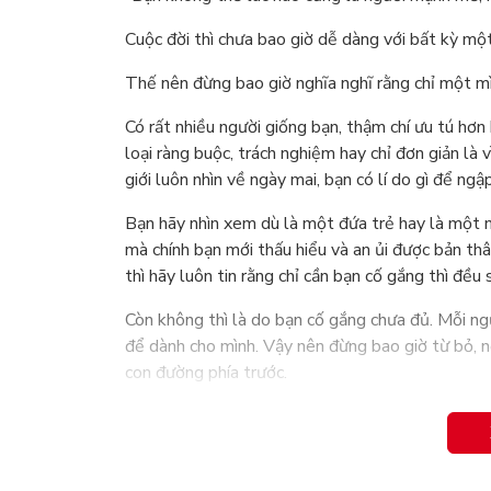
Cuộc đời thì chưa bao giờ dễ dàng với bất kỳ một
Thế nên đừng bao giờ nghĩa nghĩ rằng chỉ một mì
Có rất nhiều người giống bạn, thậm chí ưu tú h
loại ràng buộc, trách nghiệm hay chỉ đơn giản l
giới luôn nhìn về ngày mai, bạn có lí do gì để ng
Bạn hãy nhìn xem dù là một đứa trẻ hay là một
mà chính bạn mới thấu hiểu và an ủi được bản thâ
thì hãy luôn tin rằng chỉ cần bạn cố gắng thì đều
Còn không thì là do bạn cố gắng chưa đủ. Mỗi ngườ
để dành cho mình. Vậy nên đừng bao giờ từ bỏ, nế
con đường phía trước.
Cuộc sống vốn dĩ là vậy, vô vàn những thử thách
mặt với mọi vấn đề.
Hãy cứ mỉm cười và nỗ lực để sống tích cực, rầu 