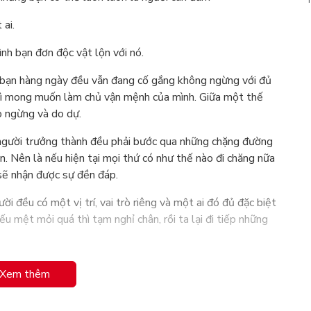
 ai.
nh bạn đơn độc vật lộn với nó.
ơn bạn hàng ngày đều vẫn đang cố gắng không ngừng với đủ
à vì mong muốn làm chủ vận mệnh của mình. Giữa một thế
ập ngừng và do dự.
 người trưởng thành đều phải bước qua những chặng đường
n. Nên là nếu hiện tại mọi thứ có như thế nào đi chăng nữa
 sẽ nhận được sự đền đáp.
i đều có một vị trí, vai trò riêng và một ai đó đủ đặc biệt
u mệt mỏi quá thì tạm nghỉ chân, rồi ta lại đi tiếp những
 mà ở đó người nào biết cách yêu lấy nó sẽ dễ dàng đối
Xem thêm
rĩ như thế hay nhiều hơn nữa cũng chẳng thể giải quyết