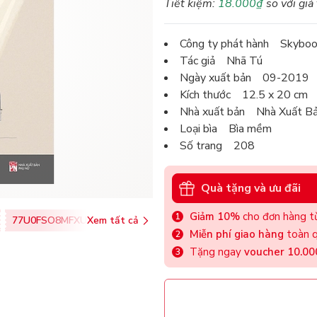
Tiết kiệm:
18.000₫
so với giá
Công ty phát hành Skybo
Tác giả Nhã Tú
Ngày xuất bản 09-2019
Kích thước 12.5 x 20 cm
Nhà xuất bản Nhà Xuất B
Loại bìa Bìa mềm
Số trang 208
Quà tặng và ưu đãi
Giảm 10%
cho đơn hàng từ
77U0FSO8MFXU
Xem tất cả
Miễn phí giao hàng
toàn q
Tặng ngay
voucher 10.0