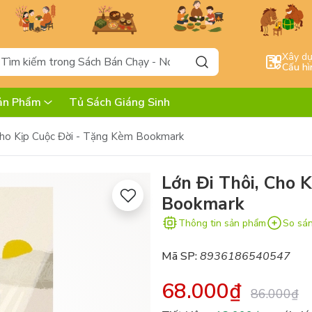
Xây d
Cấu hì
ản Phẩm
Tủ Sách Giáng Sinh
Cho Kịp Cuộc Đời - Tặng Kèm Bookmark
Lớn Đi Thôi, Cho 
Bookmark
Thông tin sản phẩm
So sá
Mã SP:
8936186540547
68.000₫
86.000₫