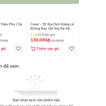
- 15%
- 15%
Triệu Phú (Tái
Covid - 19: Đại Dịch Đáng Lẽ
Bản Lĩnh Lên 
Không Bao Giờ Xảy Ra Và
Làm Cách Nào Để Ngăn Chặn
0.0
0.0
á)
(0 Đánh giá)
(0 Đánh gi
Đại Dịch Kế Tiếp
136.000₫
128.000₫
.000₫
160.000₫
1
 giỏ
Thêm vào giỏ
Thêm vào
n đã xem
Bạn chưa xem sản phẩm nào
Hãy lướt xem các sản phẩm nổi bật của chúng tôi!