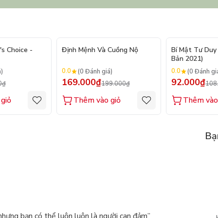
- 20%
- 15%
's Choice -
Định Mệnh Và Cuồng Nộ
Bí Mật Tư Duy 
Bản 2021)
0.0
0.0
á)
(0 Đánh giá)
(0 Đánh gi
169.000₫
92.000₫
0₫
199.000₫
108
giỏ
Thêm vào giỏ
Thêm vào
Bạ
nhưng bạn có thể luôn luôn là người can đảm”