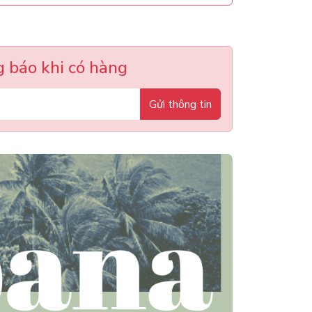
 báo khi có hàng
Gửi thông tin