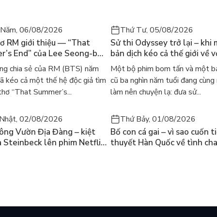
 Năm, 06/08/2026
Thứ Tư, 05/08/2026
ơ RM giới thiệu — “That
Sử thi Odyssey trở lại – khi
’s End” của Lee Seong-bok
bản dịch kéo cả thế giới về v
 bản tiếng Anh sau 4 năm
học kinh điển
h lại đã là ngày hôm qua, nếu cứ trốn tránh để mãi là một
ng chia sẻ của RM (BTS) năm
Một bộ phim bom tấn và một bả
t
hội rộng mở vốn dĩ dành cho mình.
 kéo cả một thế hệ độc giả tìm
cũ ba nghìn năm tuổi đang cùng
thơ “That Summer’s...
làm nên chuyện lạ: đưa sử...
hững câu chuyện không phải của riêng ai, bởi đứng trước
những lần chao đảo. Nhưng dù là như thế chúng ta cũng
Nhật, 02/08/2026
Thứ Bảy, 01/08/2026
Trưởng thành dù có đánh đổi bằng bao nhiêu vất vả cũng
ông Vườn Địa Đàng – kiệt
Bố con cá gai – vì sao cuốn t
mới có hạnh phúc, vậy tại sao bạn phải sợ hãi điều đó?
a Steinbeck lên phim Netflix
thuyết Hàn Quốc về tình ch
 mà người trẻ nào cũng nên đọc, để chậm rãi, không sợ hãi,
 hỏi “con người có quyền
lại khiến cả mạng xã hội bật
iều thiện?”
mùa hè này
ua những khủng hoảng, hoang mang của tuổi trẻ.
 về tương lai, vì "Lớn đi thôi cho kịp cuộc đời" sẽ cho bạn
 trong cuộc sống này là vô nghĩa.