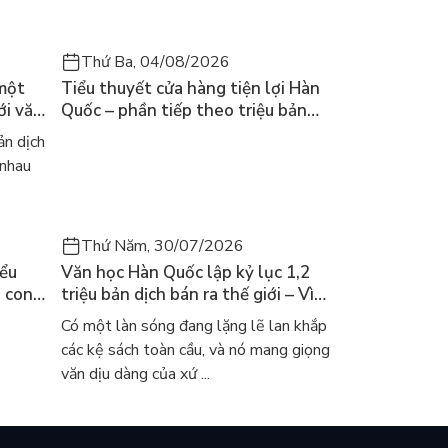
Thứ Ba, 04/08/2026
 một
Tiểu thuyết cửa hàng tiện lợi Hàn
ới văn
Quốc – phần tiếp theo triệu bản
của Kim Ho-yeon ra thế giới
n dịch
 nhau
Thứ Năm, 30/07/2026
iểu
Văn học Hàn Quốc lập kỷ lục 1,2
a con
triệu bản dịch bán ra thế giới – Vì
 khóc
sao cả thế giới đang đọc sách Hàn?
Có một làn sóng đang lặng lẽ lan khắp
các kệ sách toàn cầu, và nó mang giọng
văn dịu dàng của xứ ...