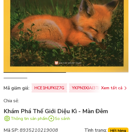
Mã giảm giá:
HCE1HUFKIZ7G
YKPN3XJAJ3TJ
Xem tất cả
77U0FSO8M
Chia sẻ:
Khám Phá Thế Giới Diệu Kì - Màn Đêm
Thông tin sản phẩm
So sánh
Mã SP:
8935210219008
Tình trạng:
Hết hàng