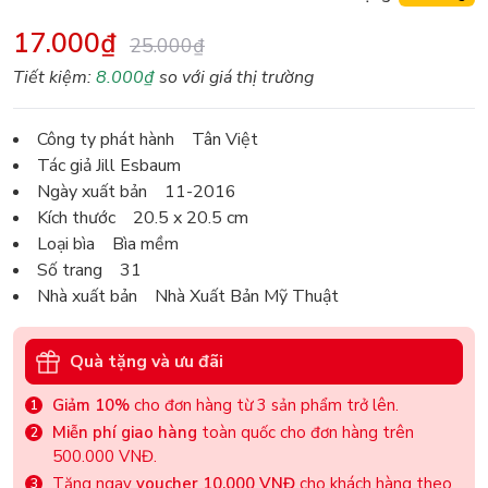
17.000₫
25.000₫
Tiết kiệm:
8.000₫
so với giá thị trường
Công ty phát hành Tân Việt
Tác giả Jill Esbaum
Ngày xuất bản 11-2016
Kích thước 20.5 x 20.5 cm
Loại bìa Bìa mềm
Số trang 31
Nhà xuất bản Nhà Xuất Bản Mỹ Thuật
Quà tặng và ưu đãi
Giảm 10%
cho đơn hàng từ 3 sản phẩm trở lên.
Miễn phí giao hàng
toàn quốc cho đơn hàng trên
500.000 VNĐ.
Tặng ngay
voucher 10.000 VNĐ
cho khách hàng theo