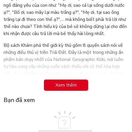
ngô đáng yêu của con như: "Mẹ ơi, sao cá lại sống dưới nước
ạ?", "Bố ơi, sao mây lại màu trắng ạ?", "Mẹ ơi, tại sao ông
trăng lại đi theo con thế ạ?",… mà không biết phải trả lời như
thế nào chưa? Tính hiếu kỳ của bé sẽ không dừng lại cho đến
khi nhận được câu trả lời mà bé thấy hài lòng nhất.
Bộ sách Khám phá thế giới kỳ thú gồm 8 quyển sách nói về
những điều thú vị trên Trái Đất. Đây là một trong những ấn
phẩm bán chạy nhất của National Geographic Kids, nơi luôn
tự hào cung cấp những cuốn sách thiếu nhi có thể hòa hợp
giáo dục và niềm vui làm một, thỏa mãn mọi ao ước của các
nhà thám hiểm "trẻ". Bộ sách sẽ vừa là người bạn đồng hành
Xem thêm
với bé trong hành trình khám phá thế giới to lớn vừa là
phương tiện giúp bố mẹ kích thích sự ham học hỏi cái mới của
Bạn đã xem
bé.
Màn Đêm
"Mẹ ơi, có phải tất cả mọi người đều đi ngủ khi trời tối không