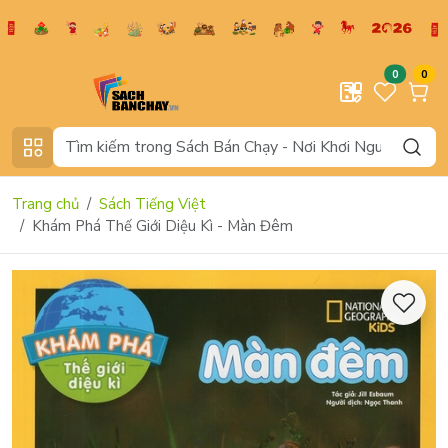
0
0
Trang chủ
Sách Tiếng Việt
Khám Phá Thế Giới Diệu Kì - Màn Đêm