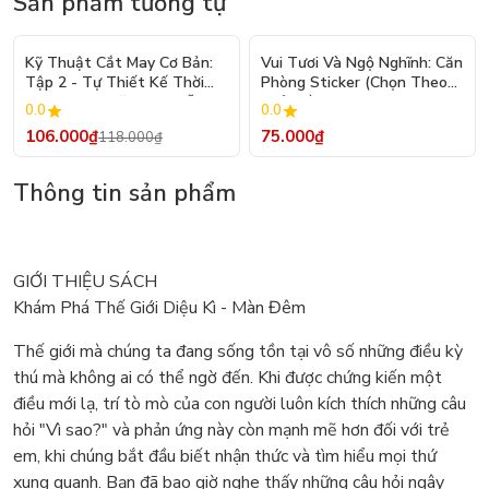
Sản phẩm tương tự
- 10%
Kỹ Thuật Cắt May Cơ Bản:
Vui Tươi Và Ngộ Nghĩnh: Căn
Tập 2 - Tự Thiết Kế Thời
Phòng Sticker (Chọn Theo
Trang Nam Nữ - Tạo Mẫu
Chủ Đề) - Hơn 250 Sticker
0.0
0.0
Rập - Kỹ Thuật Nhảy Size
106.000₫
75.000₫
118.000₫
Thông tin sản phẩm
GIỚI THIỆU SÁCH
Khám Phá Thế Giới Diệu Kì - Màn Đêm
Thế giới mà chúng ta đang sống tồn tại vô số những điều kỳ
thú mà không ai có thể ngờ đến. Khi được chứng kiến một
điều mới lạ, trí tò mò của con người luôn kích thích những câu
hỏi "Vì sao?" và phản ứng này còn mạnh mẽ hơn đối với trẻ
em, khi chúng bắt đầu biết nhận thức và tìm hiểu mọi thứ
xung quanh. Bạn đã bao giờ nghe thấy những câu hỏi ngây