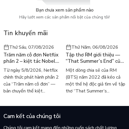
ạ?". Con người và nhiều loài động vật có thói quen đi ngủ khi
trời đã tối, tuy nhiên, thế giới của chúng ta lại rất rộng lớn và
Bạn chưa xem sản phẩm nào
luôn tồn tại những điều kỳ lạ, ví dụ như những thứ không đi
Hãy lướt xem các sản phẩm nổi bật của chúng tôi!
ngủ khi trời tối chẳng hạn.
Tin khuyến mãi
Thứ Sáu, 07/08/2026
Thứ Năm, 06/08/2026
Trăm năm cô đơn Netflix
Tập thơ RM giới thiệu —
phần 2 – kiệt tác Nobel
“That Summer’s End” của
trở lại màn ảnh, dòng
Lee Seong-bok ra mắt bản
Từ ngày 5/8/2026, Netflix
Một dòng chia sẻ của RM
người tìm đọc lại García
tiếng Anh sau 4 năm gây
chính thức phát hành phần 2
(BTS) năm 2022 đã kéo cả
Márquez
sốt
của “Trăm năm cô đơn” —
một thế hệ độc giả tìm về tập
bản chuyển thể kiệt...
thơ “That Summer’s...
Cam kết của chúng tôi
Chúng tôi cam kết mang đến những cuốn sách chất lượng,