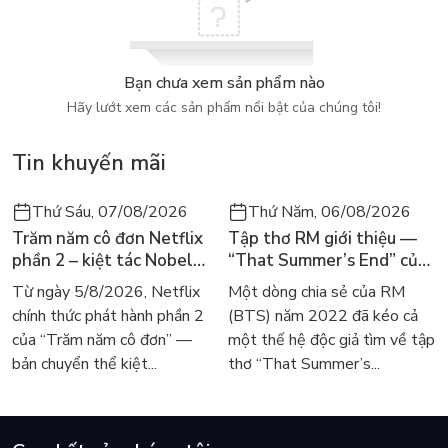
fascinating fact files packed with trivia about the history and
alumni of Gryffindor house - ideal to dip into and enjoy time
and time again. More than twenty exclusive illustrations
Bạn chưa xem sản phẩm nào
capture the magic of Gryffindor house and favourite
Hãy lướt xem các sản phẩm nổi bật của chúng tôi!
characters - Harry, Ron and Hermione, Albus Dumbledore,
Sirius Black and many more ...
Tin khuyến mãi
A must-have collection for Gryffindors young and old, this
Gryffindor House Editions box set is the perfect tribute to
Thứ Sáu, 07/08/2026
Thứ Năm, 06/08/2026
the house famed for its courage, bravery and determination
Trăm năm cô đơn Netflix
Tập thơ RM giới thiệu —
and is sure to be treasured for years to come.
phần 2 – kiệt tác Nobel
“That Summer’s End” của
trở lại màn ảnh, dòng
Lee Seong-bok ra mắt bản
Từ ngày 5/8/2026, Netflix
Một dòng chia sẻ của RM
người tìm đọc lại García
tiếng Anh sau 4 năm gây
chính thức phát hành phần 2
(BTS) năm 2022 đã kéo cả
Márquez
sốt
của “Trăm năm cô đơn” —
một thế hệ độc giả tìm về tập
bản chuyển thể kiệt...
thơ “That Summer’s...