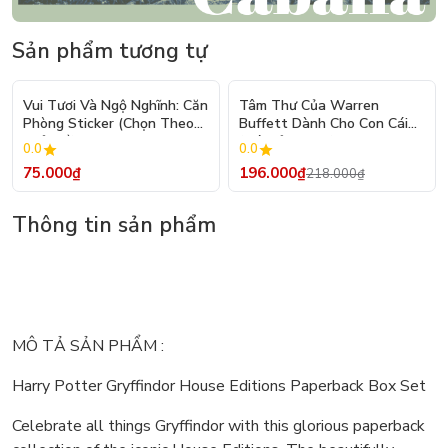
Sản phẩm tương tự
- 10%
Vui Tươi Và Ngộ Nghĩnh: Căn
Tâm Thư Của Warren
Phòng Sticker (Chọn Theo
Buffett Dành Cho Con Cái
Chủ Đề) - Hơn 250 Sticker
(Tái Bản 2026)
0.0
0.0
75.000₫
196.000₫
218.000₫
Thông tin sản phẩm
MÔ TẢ SẢN PHẨM :
Harry Potter Gryffindor House Editions Paperback Box Set
Celebrate all things Gryffindor with this glorious paperback