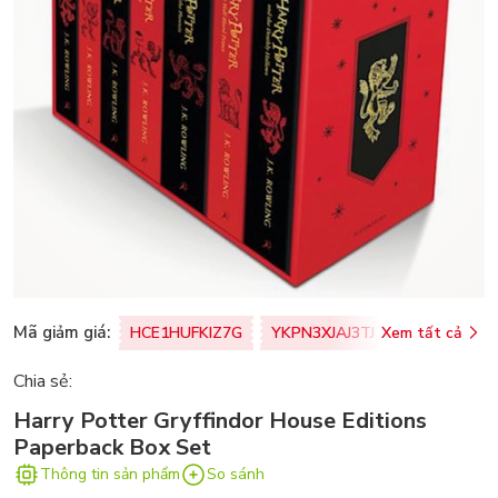
Mã giảm giá:
HCE1HUFKIZ7G
YKPN3XJAJ3TJ
Xem tất cả
77U0FSO8M
Chia sẻ:
Harry Potter Gryffindor House Editions
Paperback Box Set
Thông tin sản phẩm
So sánh