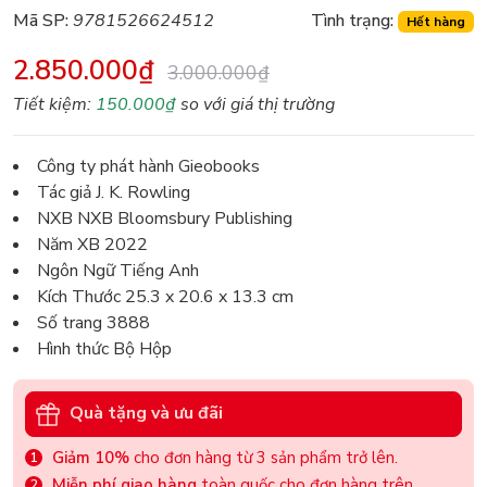
Mã SP:
9781526624512
Tình trạng:
Hết hàng
2.850.000₫
3.000.000₫
Tiết kiệm:
150.000₫
so với giá thị trường
Công ty phát hành Gieobooks
Tác giả J. K. Rowling
NXB NXB Bloomsbury Publishing
Năm XB 2022
Ngôn Ngữ Tiếng Anh
Kích Thước 25.3 x 20.6 x 13.3 cm
Số trang 3888
Hình thức Bộ Hộp
Quà tặng và ưu đãi
Giảm 10%
cho đơn hàng từ 3 sản phẩm trở lên.
Miễn phí giao hàng
toàn quốc cho đơn hàng trên