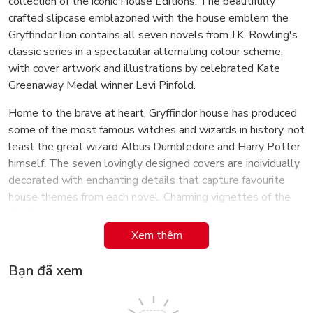
collection of the iconic House Editions. The beautifully
crafted slipcase emblazoned with the house emblem the
Gryffindor lion contains all seven novels from J.K. Rowling's
classic series in a spectacular alternating colour scheme,
with cover artwork and illustrations by celebrated Kate
Greenaway Medal winner Levi Pinfold.
Home to the brave at heart, Gryffindor house has produced
some of the most famous witches and wizards in history, not
least the great wizard Albus Dumbledore and Harry Potter
himself. The seven lovingly designed covers are individually
decorated with enchanting details that capture favourite
house themes from each novel. Charming vignettes of the
Gryffindor lion in a series of playful poses across the seven
book spines complete the decoration scheme. An exclusive
Xem thêm
colour bookmark depicting house ghost Nearly Headless
Nick makes for a highly collectable keepsake.
Bạn đã xem
The seven books in this collection are accompanied by a
magical miscellany of exciting feature articles, quizzes and