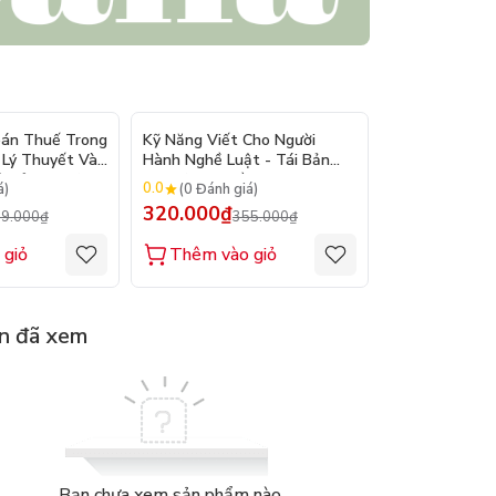
- 10%
- 10%
oán Thuế Trong
Kỹ Năng Viết Cho Người
Giáo Trình Gi
 Lý Thuyết Và
Hành Nghề Luật - Tái Bản
Mại Quốc Tế (
i Bản 2026) -
2026 ( TS. Trần Thị Quang
PGS.TS. Hà Vă
0.0
0.0
á)
(0 Đánh giá)
(0 Đánh gi
m Đức Cường
Hồng )
ĐHQGHN
320.000₫
249.000₫
9.000₫
355.000₫
2
 giỏ
Thêm vào giỏ
Thêm vào
n đã xem
Bạn chưa xem sản phẩm nào