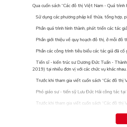
Qua cuốn sách “Các đô thị Việt Nam - Quá trình h
Sử dụng các phương pháp kế thừa, tổng hợp, phân
Phần quá trình hình thành, phát triển các tác giả
Phần giới thiệu về quy hoạch đô thị, ở mỗi đô th
Phần các công trình tiêu biểu các tác giả đã cố 
Tiến sĩ - kiến trúc sư Dương Đức Tuấn - Thành
2019) tại nhiều đơn vị với các chức vụ khác nhau
Trước khi tham gia viết cuốn sách “Các đô thị V
Phó giáo sư - tiến sỹ Lưu Đức Hải công tác tại 
Trước khi tham gia viết cuốn sách “Các đô thị V
…
Thạc sỹ Lê Kim Hòa là Phó giám đốc Trung tâm Tư