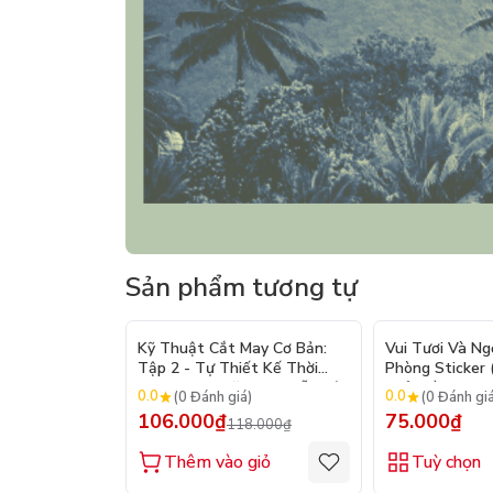
Sản phẩm tương tự
- 10%
Kỹ Thuật Cắt May Cơ Bản:
Vui Tươi Và Ng
Tập 2 - Tự Thiết Kế Thời
Phòng Sticker
Trang Nam Nữ - Tạo Mẫu Rập
Chủ Đề) - Hơn 
0.0
0.0
(0 Đánh giá)
(0 Đánh gi
- Kỹ Thuật Nhảy Size
106.000₫
75.000₫
118.000₫
Thêm vào giỏ
Tuỳ chọn