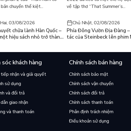
bản chuyển thể kiệt...
về tập thơ “That Summer’s...
Hai, 03/08/2026
Chủ Nhật, 02/08/2026
huyết chữa lành Hàn Quốc –
Phía Đông Vườn Địa Đàng – 
 một hiệu sách nhỏ trở thành
tác của Steinbeck lên phim 
án chạy nhất thế giới?
và câu hỏi “con người có quy
chọn điều thiện?”
 sóc khách hàng
Chính sách bán hàng
tiếp nhận và giải quyết
Chính sách bảo mật
nh sử dụng
Chính sách vận chuyển
h và đổi trả
Chính sách đổi trả
dẫn giao nhận
Chính sách thanh toán
ng và thanh toán
Phân định trách nhiệm
Điều khoản sử dụng