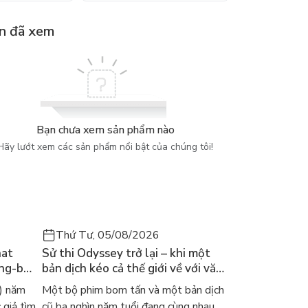
n đã xem
Bạn chưa xem sản phẩm nào
Hãy lướt xem các sản phẩm nổi bật của chúng tôi!
Thứ Tư, 05/08/2026
hat
Sử thi Odyssey trở lại – khi một
ong-bok
bản dịch kéo cả thế giới về với văn
 năm
học kinh điển
) năm
Một bộ phim bom tấn và một bản dịch
 giả tìm
cũ ba nghìn năm tuổi đang cùng nhau