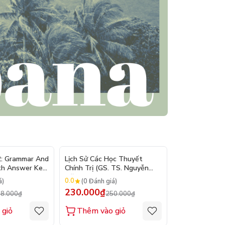
- 10%
- 8%
2: Grammar And
Lịch Sử Các Học Thuyết
Nhập Môn Du L
th Answer Key
Chính Trị (GS. TS. Nguyễn
Trần Đức Than
Đăng Dung)
2026
0.0
0.0
á)
(0 Đánh giá)
(0 Đánh gi
230.000₫
160.000₫
8.000₫
250.000₫
1
 giỏ
Thêm vào giỏ
Thêm vào