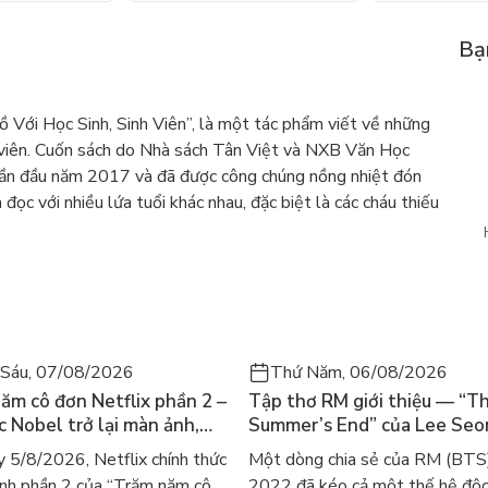
Bạ
Với Học Sinh, Sinh Viên”, là một tác phẩm viết về những
h viên. Cuốn sách do Nhà sách Tân Việt và NXB Văn Học
 lần đầu năm 2017 và đã được công chúng nồng nhiệt đón
 đọc với nhiều lứa tuổi khác nhau, đặc biệt là các cháu thiếu
Sáu, 07/08/2026
Thứ Năm, 06/08/2026
ăm cô đơn Netflix phần 2 –
Tập thơ RM giới thiệu — “T
ác Nobel trở lại màn ảnh,
Summer’s End” của Lee Se
gười tìm đọc lại García
ra mắt bản tiếng Anh sau 4
 5/8/2026, Netflix chính thức
Một dòng chia sẻ của RM (BTS
ez
gây sốt
nh phần 2 của “Trăm năm cô
2022 đã kéo cả một thế hệ độc