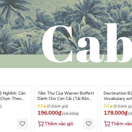
- 10%
ộ Nghĩnh: Căn
Tâm Thư Của Warren Buffett
Destination B
 (Chọn Theo
Dành Cho Con Cái (Tái Bản
Vocabulary wi
250 Sticker
2026)
(Tái Bản 2025)
0.0
0.0
á)
(0 Đánh giá)
(0 Đánh gi
196.000₫
178.000₫
218.000₫
19
Thêm vào giỏ
Thêm vào