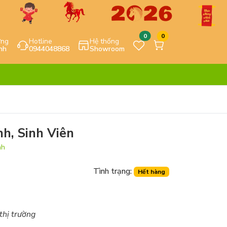
0
0
ựng
Hotline
Hệ thống
nh
0944048868
Showroom
nh, Sinh Viên
nh
Tình trạng:
Hết hàng
 thị trường