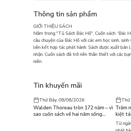
Thông tin sản phẩm
GIỚI THIỆU SÁCH
Nằm trong "Tủ Sách Bác Hồ", Cuốn sách “Bác Hồ 
câu chuyện của Bác Hồ với các em học sinh, sin
liên kết hợp tác phát hành. Sách được xuất bản
nhận. Cuốn sách đã trở nên thân thiết với các bạn
niên.
Tin khuyến mãi
Thứ Bảy, 08/08/2026
Thứ 
Walden Thoreau tròn 172 năm – vì
Trăm n
sao cuốn sách về hai năm sống
kiệt t
trong rừng vẫn chữa lành người
dòng n
Từ ngày
đọc hôm nay
Márqu
phát hà