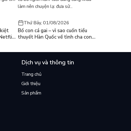
làm nên chuyện lạ: đưa sử...
Thứ Bảy, 01/08/2026
kiệt
Bố con cá gai – vì sao cuốn tiểu
Netflix
thuyết Hàn Quốc về tình cha con
ền
lại khiến cả mạng xã hội bật khóc
mùa hè này
Dịch vụ và thông tin
Trang chủ
Giới thiệu
Sản phẩm