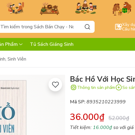
Xây d
Cấu hì
ản Phẩm
Tủ Sách Giáng Sinh
nh, Sinh Viên
Bác Hồ Với Học Si
Thông tin sản phẩm
So sá
Mã SP:
8935210223999
36.000₫
52.000₫
Tiết kiệm:
16.000₫
so với giá