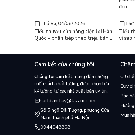
đơn” — 
Thứ Ba, 04/08/2026
Thứ 
Tiểu thuyết cửa hàng tiện lợi Hàn
Tiểu t
Quốc – phần tiếp theo triệu bản
vì sao
của Kim Ho-yeon ra thế giới
cuốn b
Cam kết của chúng tôi
Chăm
Chúng tôi cam kết mang đến những
Cơ chế 
cuốn sách chất lượng, được chọn lựa
Quy đị
kỹ lưỡng từ các nhà xuất bản uy tín.
Bảo hàn
sachbanchay@tazano.com
Hướng 
Số 5 ngõ Dã Tượng, phường Cửa
Mua hà
Nam, thành phố Hà Nội
0944048868