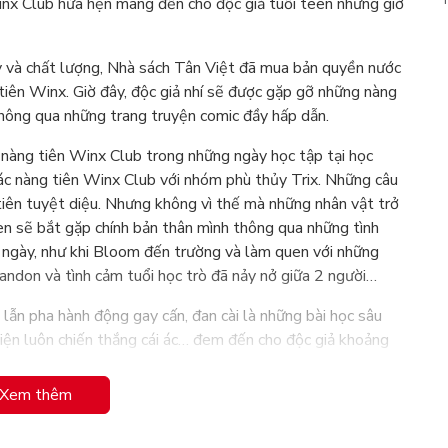
nx Club hứa hẹn mang đến cho độc giả tuổi teen những giờ
 và chất lượng, Nhà sách Tân Việt đã mua bản quyền nước
iên Winx. Giờ đây, độc giả nhí sẽ được gặp gỡ những nàng
thông qua những trang truyện comic đầy hấp dẫn.
nàng tiên Winx Club trong những ngày học tập tại học
các nàng tiên Winx Club với nhóm phù thủy Trix. Những câu
tiên tuyệt diệu. Nhưng không vì thế mà những nhân vật trở
een sẽ bắt gặp chính bản thân mình thông qua những tình
 ngày, như khi Bloom đến trường và làm quen với những
randon và tình cảm tuổi học trò đã nảy nở giữa 2 người…
n lẫn pha hành động gay cấn, đan cài là những bài học sâu
hiện luôn chiến thắng cái ác… đem đến cho độc giả khoảng
Xem thêm
 Tecna, Musa