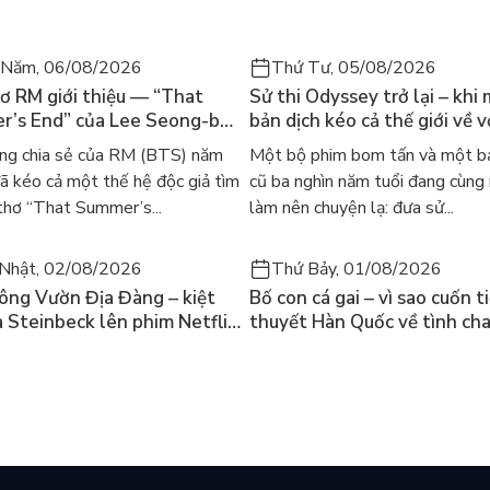
 Năm, 06/08/2026
Thứ Tư, 05/08/2026
ạn trai của Bloom), Brandon (Bạn trai của Stella), Timmy
ơ RM giới thiệu — “That
Sử thi Odyssey trở lại – khi
’s End” của Lee Seong-bok
bản dịch kéo cả thế giới về v
 bản tiếng Anh sau 4 năm
học kinh điển
ng chia sẻ của RM (BTS) năm
Một bộ phim bom tấn và một bả
t
 kéo cả một thế hệ độc giả tìm
cũ ba nghìn năm tuổi đang cùng
thơ “That Summer’s...
làm nên chuyện lạ: đưa sử...
Nhật, 02/08/2026
Thứ Bảy, 01/08/2026
ông Vườn Địa Đàng – kiệt
Bố con cá gai – vì sao cuốn t
a Steinbeck lên phim Netflix
thuyết Hàn Quốc về tình ch
 hỏi “con người có quyền
lại khiến cả mạng xã hội bật
iều thiện?”
mùa hè này