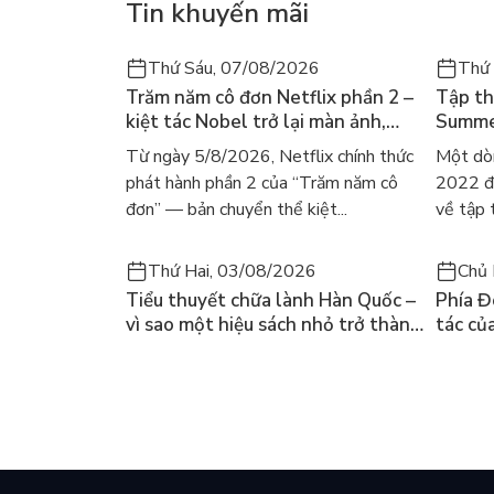
Tin khuyến mãi
Nhóm phù thủy Trix: Icy, Stormy, Darcy
Thứ Sáu, 07/08/2026
Thứ
Nhóm các chàng trai đến từ Red Fountain: Sky (B
Trăm năm cô đơn Netflix phần 2 –
Tập th
(Bạn trai của Tecna), Riven (bạn trai của Musa).
kiệt tác Nobel trở lại màn ảnh,
Summer
dòng người tìm đọc lại García
ra mắt
Từ ngày 5/8/2026, Netflix chính thức
Một dò
Márquez
gây số
phát hành phần 2 của “Trăm năm cô
2022 đã
đơn” — bản chuyển thể kiệt...
về tập 
Thứ Hai, 03/08/2026
Chủ 
Tiểu thuyết chữa lành Hàn Quốc –
Phía Đ
vì sao một hiệu sách nhỏ trở thành
tác củ
cuốn bán chạy nhất thế giới?
và câu
chọn đ