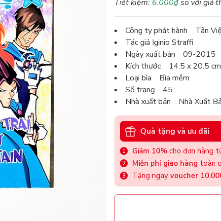
Tiết kiệm:
6.000₫
so với giá t
Công ty phát hành Tân Vi
Tác giả Iginio Straffi
Ngày xuất bản 09-2015
Kích thước 14.5 x 20.5 cm
Loại bìa Bìa mềm
Số trang 45
Nhà xuất bản Nhà Xuất B
Quà tặng và ưu đãi
Giảm 10%
cho đơn hàng từ
Miễn phí giao hàng
toàn q
Tặng ngay
voucher 10.0