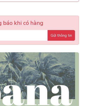
 báo khi có hàng
Gửi thông tin