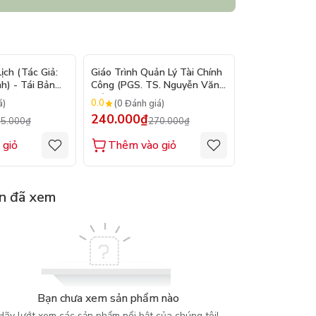
- 9%
- 11%
ch (Tác Giả:
Giáo Trình Quản Lý Tài Chính
Ghi Chép Từ N
h) - Tái Bản
Công (PGS. TS. Nguyễn Văn
giả: Fyodor Do
Hiệu)
0.0
0.0
á)
(0 Đánh giá)
(0 Đánh gi
240.000₫
225.000₫
5.000₫
270.000₫
2
 giỏ
Thêm vào giỏ
Thêm vào
n đã xem
Bạn chưa xem sản phẩm nào
Hãy lướt xem các sản phẩm nổi bật của chúng tôi!