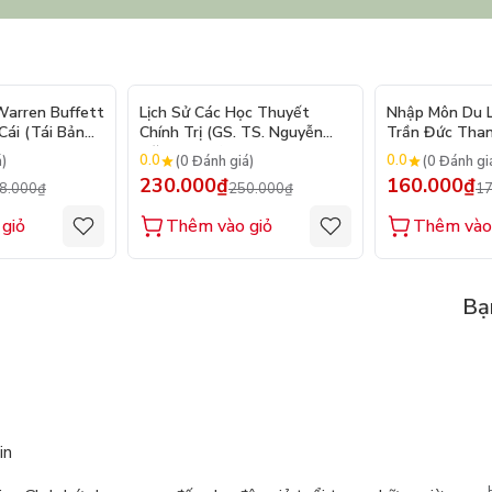
- 10%
- 8%
arren Buffett
Lịch Sử Các Học Thuyết
Nhập Môn Du Lị
ái (Tái Bản
Chính Trị (GS. TS. Nguyễn
Trần Đức Than
Đăng Dung)
2026
0.0
0.0
á)
(0 Đánh giá)
(0 Đánh gi
230.000₫
160.000₫
8.000₫
250.000₫
17
giỏ
Thêm vào giỏ
Thêm vào
Bạ
in