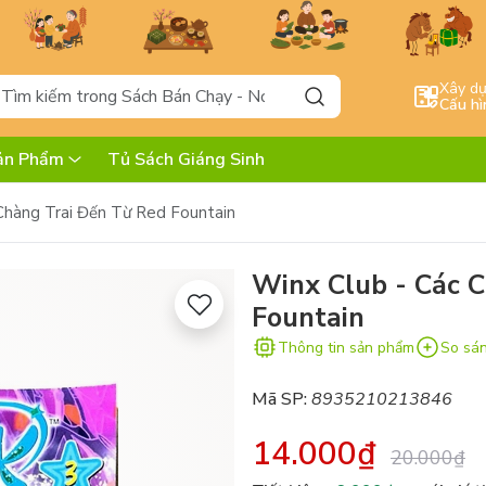
Xây d
Cấu hì
ản Phẩm
Tủ Sách Giáng Sinh
Chàng Trai Đến Từ Red Fountain
Winx Club - Các 
Fountain
Thông tin sản phẩm
So sá
Mã SP:
8935210213846
14.000₫
20.000₫