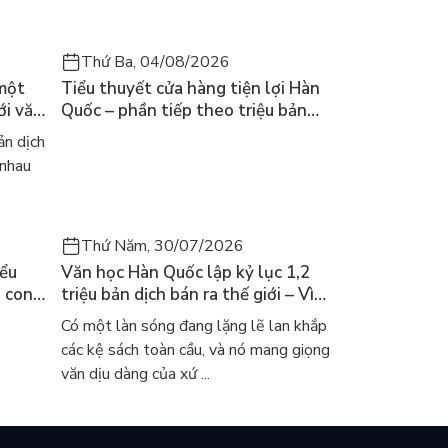
Thứ Ba, 04/08/2026
 một
Tiểu thuyết cửa hàng tiện lợi Hàn
ới văn
Quốc – phần tiếp theo triệu bản
của Kim Ho-yeon ra thế giới
n dịch
 nhau
Thứ Năm, 30/07/2026
iểu
Văn học Hàn Quốc lập kỷ lục 1,2
a con
triệu bản dịch bán ra thế giới – Vì
 khóc
sao cả thế giới đang đọc sách Hàn?
Có một làn sóng đang lặng lẽ lan khắp
các kệ sách toàn cầu, và nó mang giọng
văn dịu dàng của xứ ...