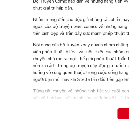
Bộ Truyện Comic hấp dẫn về những nàng tiên Wi
phút giải trí hấp dẫn.
Nhằm mang đến cho độc giả những tác phẩm hay
ngoài của bộ truyện teen comics về những nàng t
tiên xinh đẹp và tràn đầy sức mạnh phép thuật 
Nội dung của bộ truyện xoay quanh nhóm những 
viện phép thuật Alfea, và cuộc chiến của nhóm 
chuyện nhỏ mở ra một thế giới phép thuật thần 
nên xa cách, trong bộ truyện này, độc giả tuổi t
huống vô cùng quen thuộc trong cuộc sống hàng
người bạn mới, hay khi Stella lần đầu tiên gặp B
Từng câu chuyện với những tình tiết vui cười, xe
sắc về tình bạn, sức mạnh của sự đoàn kết, cái t
thời gian giải trí đầy thú vị, và ý nghĩa.
Giới thiệu nhân vật chính:
Nhóm các nàng tiên Winx: Bloom. Stella, Flora,