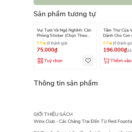
Sản phẩm tương tự
Vui Tươi Và Ngộ Nghĩnh: Căn
Tâm Thư Của W
Phòng Sticker (Chọn Theo
Dành Cho Con C
Chủ Đề) - Hơn 250 Sticker
2026)
0.0
0.0
(0 Đánh giá)
(0 Đánh gi
75.000₫
196.000₫
21
Tuỳ chọn
Thêm vào 
Thông tin sản phẩm
GIỚI THIỆU SÁCH
Winx Club - Các Chàng Trai Đến Từ Red Founta