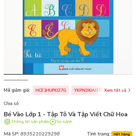
Mã giảm giá:
HCE1HUFKIZ7G
YKPN3XJAJ3TJ
Xem tất cả
77U0FSO8M
Chia sẻ:
Bé Vào Lớp 1 - Tập Tô Và Tập Viết Chữ Hoa
Thông tin sản phẩm
So sánh
Mã SP:
8935210229298
Tình trạng:
Hết hàng