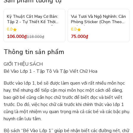
Sản phẩm tương tự
- 10%
Kỹ Thuật Cắt May Cơ Bản:
Vui Tươi Và Ngộ Nghĩnh: Căn
Tập 2 - Tự Thiết Kế Thời
Phòng Sticker (Chọn Theo
Trang Nam Nữ - Tạo Mẫu
Chủ Đề) - Hơn 250 Sticker
0.0
0.0
Rập - Kỹ Thuật Nhảy Size
106.000₫
75.000₫
118.000₫
Thông tin sản phẩm
GIỚI THIỆU SÁCH
Bé Vào Lớp 1 - Tập Tô Và Tập Viết Chữ Hoa
Bước vào lớp 1, bé sẽ được làm quen với rất nhiều môn học
hay, thế nhưng để tiếp cận mọi môn học một cách dễ dàng,
bao giờ bé cũng cần học chữ trước để biết đọc và biết viết
trước. Do đó, việc học chữ cái trước khi chính thức vào lớp 1
cũng là một nhiệm vụ quan trọng mà cả các bé và các bậc phụ
huynh cần lưu tâm.
Bộ sách “Bé Vào Lớp 1” giúp bé nhận biết các đường nét, chữ