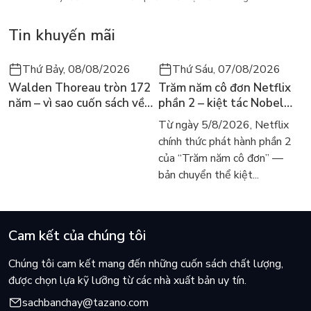
Tin khuyến mãi
Thứ Bảy, 08/08/2026
Thứ Sáu, 07/08/2026
Walden Thoreau tròn 172
Trăm năm cô đơn Netflix
năm – vì sao cuốn sách về
phần 2 – kiệt tác Nobel
hai năm sống trong rừng
trở lại màn ảnh, dòng
Từ ngày 5/8/2026, Netflix
vẫn chữa lành người đọc
người tìm đọc lại García
chính thức phát hành phần 2
hôm nay
Márquez
của “Trăm năm cô đơn” —
bản chuyển thể kiệt...
Cam kết của chúng tôi
Chúng tôi cam kết mang đến những cuốn sách chất lượng,
được chọn lựa kỹ lưỡng từ các nhà xuất bản uy tín.
sachbanchay@tazano.com