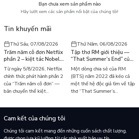
bạn rơi vào tuyệt vọng, sẽ trở thành khoảng lặng để bạn tạm
Bạn chưa xem sản phẩm nào
dừng chân giữa những hỗn độn ồn ào.”
Hãy lướt xem các sản phẩm nổi bật của chúng tôi!
― Đại đức Hae Min
Tin khuyến mãi
***** Đây là cuốn sách tuyệt vời, cùng với Bước Chậm lại giữa
thế gian vội vã (Hea Min) thực sự thay đổi tư duy của rất
Thứ Sáu, 07/08/2026
Thứ Năm, 06/08/2026
nhiều người, giúp họ biết cảm thông, yêu thương và trở nên
Trăm năm cô đơn Netflix
Tập thơ RM giới thiệu —
hạnh phúc hơn rất nhiều
phần 2 – kiệt tác Nobel
“That Summer’s End” của
trở lại màn ảnh, dòng
Lee Seong-bok ra mắt bản
Từ ngày 5/8/2026, Netflix
Một dòng chia sẻ của RM
người tìm đọc lại García
tiếng Anh sau 4 năm gây
chính thức phát hành phần 2
(BTS) năm 2022 đã kéo cả
Márquez
sốt
của “Trăm năm cô đơn” —
một thế hệ độc giả tìm về tập
bản chuyển thể kiệt...
thơ “That Summer’s...
Cam kết của chúng tôi
Chúng tôi cam kết mang đến những cuốn sách chất lượng,
được chọn lựa kỹ lưỡng từ các nhà xuất bản uy tín.