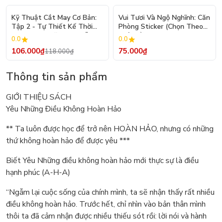
- 10%
Kỹ Thuật Cắt May Cơ Bản:
Vui Tươi Và Ngộ Nghĩnh: Căn
Tập 2 - Tự Thiết Kế Thời
Phòng Sticker (Chọn Theo
Trang Nam Nữ - Tạo Mẫu
Chủ Đề) - Hơn 250 Sticker
0.0
0.0
Rập - Kỹ Thuật Nhảy Size
106.000₫
75.000₫
118.000₫
Thông tin sản phẩm
GIỚI THIỆU SÁCH
Yêu Những Điều Không Hoàn Hảo
** Ta luôn được học để trở nên HOÀN HẢO, nhưng có những
thứ không hoàn hảo để được yêu ***
Biết Yêu Những điều không hoàn hảo mới thực sự là điều
hạnh phúc (A-H-A)
“Ngẫm lại cuộc sống của chính mình, ta sẽ nhận thấy rất nhiều
điều không hoàn hảo. Trước hết, chỉ nhìn vào bản thân mình
thôi ta đã cảm nhận được nhiều thiếu sót rồi: lời nói và hành