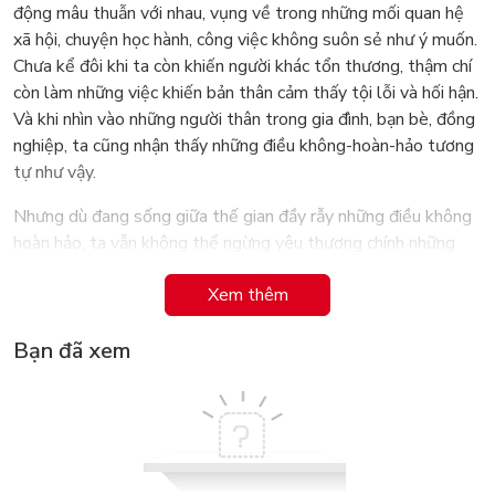
động mâu thuẫn với nhau, vụng về trong những mối quan hệ
xã hội, chuyện học hành, công việc không suôn sẻ như ý muốn.
Chưa kể đôi khi ta còn khiến người khác tổn thương, thậm chí
còn làm những việc khiến bản thân cảm thấy tội lỗi và hối hận.
Và khi nhìn vào những người thân trong gia đình, bạn bè, đồng
nghiệp, ta cũng nhận thấy những điều không-hoàn-hảo tương
tự như vậy.
Nhưng dù đang sống giữa thế gian đầy rẫy những điều không
hoàn hảo, ta vẫn không thể ngừng yêu thương chính những
điều không hoàn hảo ấy. Cuộc sống rất đáng để trân trọng, ta
Xem thêm
không thể phí hoài cuộc sống vào việc mỉa mai hay căm ghét
thứ gì đó chỉ vì không thể hiểu được nó hoặc nó không vừa ý
Bạn đã xem
ta.
Mong sao những dòng chữ nhỏ bé của tôi có thể đem đến
cho độc giả dũng khí, giúp họ chữa lành vết thương lòng và
dành ra cho riêng mình khoảng thời gian để yêu bản thân…
Mong sao cuốn sách này sẽ trở thành bàn tay giữ lấy bạn khi