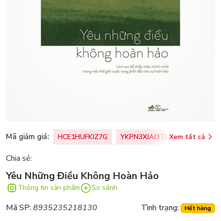
Mã giảm giá:
HCE1HUFKIZ7G
YKPN3XJAJ3TJ
Xem tất cả
77U0FSO8M
Chia sẻ:
Yêu Những Điều Không Hoàn Hảo
Thông tin sản phẩm
So sánh
Mã SP:
8935235218130
Tình trạng:
Hết hàng