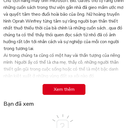
Chủ tịch hãng máy tính Microsoft Bill Gates thổ lộ rằng chính
những cuốn sách trong thư viện gần nhà đã gieo mầm ước mơ
và quyết tâm theo đuổi hoài bão của ông. Nữ hoàng truyền
hình Oprah Winfrey từng tâm sự rằng người bạn thân thiết
nhất thuở thiếu thời của bà chính là những cuốn sách…qua đó
chúng ta có thể thấy thói quen đọc sách từ nhỏ đã có ảnh
hưởng rất lớn tới nhân cách và sự nghiệp của mỗi con người
trong tương lai.
Ai trong chúng ta cũng có một hay vài thần tượng của riêng
mình. Người ấy có thể là cha mẹ, thầy cô, những người thân
thiết gần gũi trong cuộc sống hoặc có thể là một bậc danh
nhân kiệt xuất ở những vùng đất xa xôi nào đó.
Bộ TUYỂN TẬP TRUYỆN TRANH DANH NH N THẾ GIỚI
Xem thêm
bao gồm các nhà khoa học, vận động viên, họa sỹ, nghệ sỹ…sẽ
giúp các bạn khám phá thêm những gương mặt rất đáng
Bạn đã xem
ngưỡng mộ. Đây là bộ truyện diễn tả rất chân thực và sinh
động về cuộc đời của các danh nhân từ thời niên thiếu cho tới
khi họ đạt được những thành công rực rỡ trong sự nghiệp, góp
phần làm thay đổi thế giới. Chắc chắn các bạn sẽ rất thán