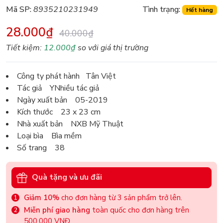
Mã SP:
8935210231949
Tình trạng:
Hết hàng
28.000₫
40.000₫
Tiết kiệm:
12.000₫
so với giá thị trường
Công ty phát hành Tân Việt
Tác giả YNhiều tác giả
Ngày xuất bản 05-2019
Kích thước 23 x 23 cm
Nhà xuất bản NXB Mỹ Thuật
Loại bìa Bìa mềm
Số trang 38
Quà tặng và ưu đãi
Giảm 10%
cho đơn hàng từ 3 sản phẩm trở lên.
Miễn phí giao hàng
toàn quốc cho đơn hàng trên
500.000 VNĐ.