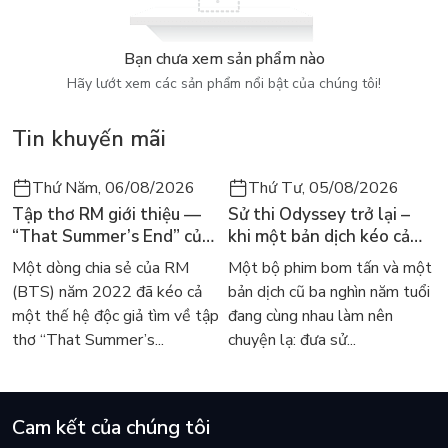
phục bởi không phải ngay từ khi sinh ra, tất cả các vị danh
nhân đã có những điều kiện về vật chất và tinh thần để dễ
dàng đạt được thành tựu đáng tự hào mà cho đến nay thế
Bạn chưa xem sản phẩm nào
giới vẫn ngợi ca.
Hãy lướt xem các sản phẩm nổi bật của chúng tôi!
Tin khuyến mãi
Thứ Năm, 06/08/2026
Thứ Tư, 05/08/2026
Tập thơ RM giới thiệu —
Sử thi Odyssey trở lại –
“That Summer’s End” của
khi một bản dịch kéo cả
Lee Seong-bok ra mắt bản
thế giới về với văn học
Một dòng chia sẻ của RM
Một bộ phim bom tấn và một
tiếng Anh sau 4 năm gây
kinh điển
(BTS) năm 2022 đã kéo cả
bản dịch cũ ba nghìn năm tuổi
sốt
một thế hệ độc giả tìm về tập
đang cùng nhau làm nên
thơ “That Summer’s...
chuyện lạ: đưa sử...
Cam kết của chúng tôi