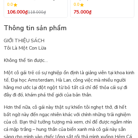
Trang Nam Nữ - Tạo Mẫu
Chủ Đề) - Hơn 250 Sticker
0.0
0.0
Rập - Kỹ Thuật Nhảy Size
106.000₫
75.000₫
118.000₫
Thông tin sản phẩm
GIỚI THIỆU SÁCH
Tôi Là Một Con Lừa
Không thể tin được…
Một cô gái trẻ có sự nghiệp ổn định là giảng viên tại khoa kinh
tế, Đại học Amsterdam, Hà Lan, công việc mà nhiều người
hằng mơ ước lại đột ngột từ bỏ tất cả chỉ để thỏa cái sự đi
đây đi đó, khám phá thế giới của bản thân.
Hơn thế nữa, cô gái này thật sự khiến tôi nghẹt thở, đi hết
bất ngờ này đến ngạc nhiên khác với chính những trải nghiệm
của cô. Bạn thử tưởng tượng mà xem, chỉ để được ngắm nhìn
cá mập trắng – hung thần của biển xanh mà cô gái này sẵn
sàng cho mình vào chiếc lồng sắt rồi thả mình xuống Hẻm Cá