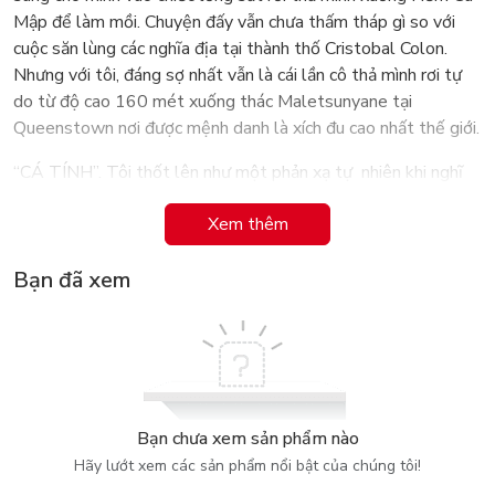
Mập để làm mồi. Chuyện đấy vẫn chưa thấm tháp gì so với
cuộc săn lùng các nghĩa địa tại thành thố Cristobal Colon.
Nhưng với tôi, đáng sợ nhất vẫn là cái lần cô thả mình rơi tự
do từ độ cao 160 mét xuống thác Maletsunyane tại
Queenstown nơi được mệnh danh là xích đu cao nhất thế giới.
“CÁ TÍNH”. Tôi thốt lên như một phản xạ tự nhiên khi nghĩ
về cô gái này. Rất chuẩn xác khi dùng 2 từ này để nói về
Xem thêm
Phương Mai - chính là cô gái mà tôi đang nhắc tới và cô cũng
chính là tác giả của cuốn sách “Tôi là một con lừa"
Bạn đã xem
Bạn chưa xem sản phẩm nào
Hãy lướt xem các sản phẩm nổi bật của chúng tôi!