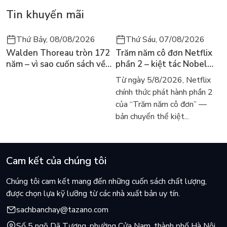
Tin khuyến mãi
Thứ Bảy, 08/08/2026
Thứ Sáu, 07/08/2026
Walden Thoreau tròn 172
Trăm năm cô đơn Netflix
năm – vì sao cuốn sách về
phần 2 – kiệt tác Nobel
hai năm sống trong rừng
trở lại màn ảnh, dòng
Từ ngày 5/8/2026, Netflix
vẫn chữa lành người đọc
người tìm đọc lại García
chính thức phát hành phần 2
hôm nay
Márquez
của “Trăm năm cô đơn” —
bản chuyển thể kiệt...
Cam kết của chúng tôi
Chúng tôi cam kết mang đến những cuốn sách chất lượng,
được chọn lựa kỹ lưỡng từ các nhà xuất bản uy tín.
sachbanchay@tazano.com
Số 5 ngõ Dã Tượng, phường Cửa Nam, thành phố Hà Nội