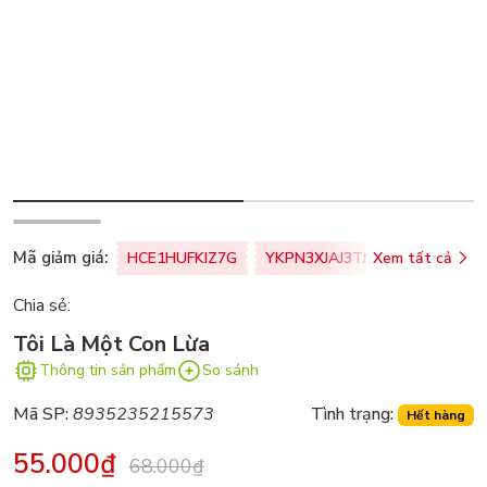
Mã giảm giá:
HCE1HUFKIZ7G
YKPN3XJAJ3TJ
Xem tất cả
77U0FSO8M
Chia sẻ:
Tôi Là Một Con Lừa
Thông tin sản phẩm
So sánh
Mã SP:
8935235215573
Tình trạng:
Hết hàng
55.000₫
68.000₫