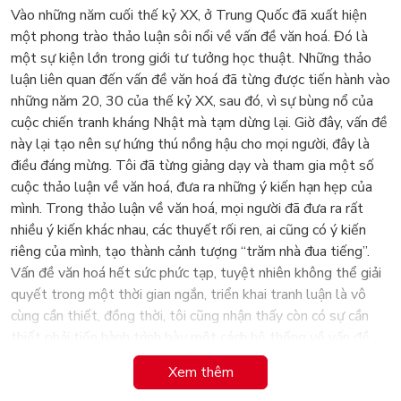
Vào những năm cuối thế kỷ XX, ở Trung Quốc đã xuất hiện
một phong trào thảo luận sôi nổi về vấn đề văn hoá. Đó là
một sự kiện lớn trong giới tư tưởng học thuật. Những thảo
luận liên quan đến vấn đề văn hoá đã từng được tiến hành vào
những năm 20, 30 của thế kỷ XX, sau đó, vì sự bùng nổ của
cuộc chiến tranh kháng Nhật mà tạm dừng lại. Giờ đây, vấn đề
này lại tạo nên sự hứng thú nồng hậu cho mọi người, đây là
điều đáng mừng. Tôi đã từng giảng dạy và tham gia một số
cuộc thảo luận về văn hoá, đưa ra những ý kiến hạn hẹp của
mình. Trong thảo luận về văn hoá, mọi người đã đưa ra rất
nhiều ý kiến khác nhau, các thuyết rối ren, ai cũng có ý kiến
riêng của mình, tạo thành cảnh tượng “trăm nhà đua tiếng”.
Vấn đề văn hoá hết sức phức tạp, tuyệt nhiên không thể giải
quyết trong một thời gian ngắn, triển khai tranh luận là vô
cùng cần thiết, đồng thời, tôi cũng nhận thấy còn có sự cần
thiết phải tiến hành trình bày một cách hệ thống về vấn đề
văn hoá. Vì vậy, tôi mới bàn với Trình Nghi Sơn, hi vọng anh có
Xem thêm
thể chấp bút viết một cuốn sách trình bày một cách hệ thống