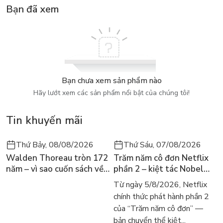
về vấn đề văn hoá Trung Quốc. Trình Nghi Sơn khảo sát một
Bạn đã xem
cách rộng rãi các tư liệu lịch sử có liên quan đến văn hoá,
tham khảo thêm một vài công trình về văn hoá ở trong và
ngoài nước những năm gần đây, tiến hành phân tích ở một
mức độ nhất định đối với những vấn đề cụ thể của văn hoá,
Bạn chưa xem sản phẩm nào
Hãy lướt xem các sản phẩm nổi bật của chúng tôi!
Tin khuyến mãi
Thứ Bảy, 08/08/2026
Thứ Sáu, 07/08/2026
Walden Thoreau tròn 172
Trăm năm cô đơn Netflix
năm – vì sao cuốn sách về
phần 2 – kiệt tác Nobel
hai năm sống trong rừng
trở lại màn ảnh, dòng
Từ ngày 5/8/2026, Netflix
vẫn chữa lành người đọc
người tìm đọc lại García
chính thức phát hành phần 2
hôm nay
Márquez
của “Trăm năm cô đơn” —
bản chuyển thể kiệt...