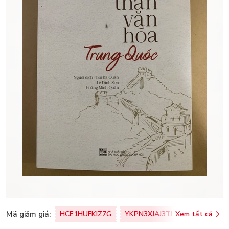
Mã giảm giá:
HCE1HUFKIZ7G
YKPN3XJAJ3TJ
Xem tất cả
77U0FSO8M