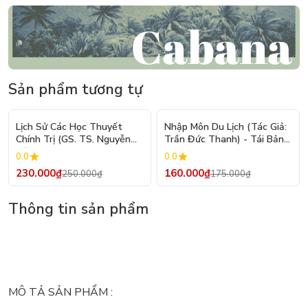
Sản phẩm tương tự
- 8%
- 9%
Lịch Sử Các Học Thuyết
Nhập Môn Du Lịch (Tác Giả:
Chính Trị (GS. TS. Nguyễn
Trần Đức Thanh) - Tái Bản
Đăng Dung)
2026
0.0
0.0
230.000₫
160.000₫
250.000₫
175.000₫
Thông tin sản phẩm
MÔ TẢ SẢN PHẨM :