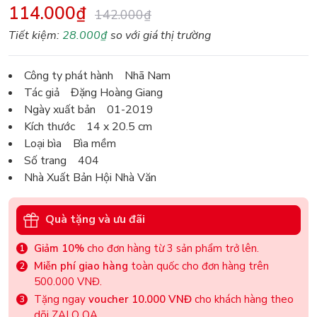
114.000₫
142.000₫
Tiết kiệm:
28.000₫
so với giá thị trường
Công ty phát hành Nhã Nam
Tác giả Đặng Hoàng Giang
Ngày xuất bản 01-2019
Kích thước 14 x 20.5 cm
Loại bìa Bìa mềm
Số trang 404
Nhà Xuất Bản Hội Nhà Văn
Quà tặng và ưu đãi
Giảm 10%
cho đơn hàng từ 3 sản phẩm trở lên.
Miễn phí giao hàng
toàn quốc cho đơn hàng trên
500.000 VNĐ.
Tặng ngay
voucher 10.000 VNĐ
cho khách hàng theo
dõi ZALO OA.