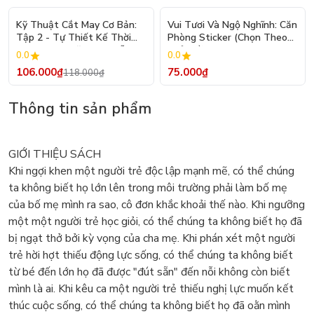
- 10%
Kỹ Thuật Cắt May Cơ Bản:
Vui Tươi Và Ngộ Nghĩnh: Căn
Tập 2 - Tự Thiết Kế Thời
Phòng Sticker (Chọn Theo
Trang Nam Nữ - Tạo Mẫu
Chủ Đề) - Hơn 250 Sticker
0.0
0.0
Rập - Kỹ Thuật Nhảy Size
106.000₫
75.000₫
118.000₫
Thông tin sản phẩm
GIỚI THIỆU SÁCH
Khi ngợi khen một người trẻ độc lập mạnh mẽ, có thể chúng
ta không biết họ lớn lên trong môi trường phải làm bố mẹ
của bố mẹ mình ra sao, cô đơn khắc khoải thế nào. Khi ngưỡng
một một người trẻ học giỏi, có thể chúng ta không biết họ đã
bị ngạt thở bởi kỳ vọng của cha mẹ. Khi phán xét một người
trẻ hời hợt thiếu động lực sống, có thể chúng ta không biết
từ bé đến lớn họ đã được "đút sẵn" đến nỗi không còn biết
mình là ai. Khi kêu ca một người trẻ thiếu nghị lực muốn kết
thúc cuộc sống, có thể chúng ta không biết họ đã oằn mình