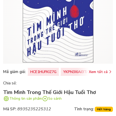
Mã giảm giá:
HCE1HUFKIZ7G
YKPN3XJAJ3TJ
Xem tất cả
77U0FSO8M
Chia sẻ:
Tìm Mình Trong Thế Giới Hậu Tuổi Thơ
Thông tin sản phẩm
So sánh
Mã SP:
8935235225312
Tình trạng:
Hết hàng