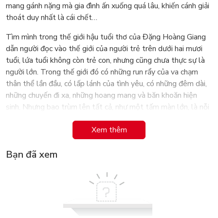
mang gánh nặng mà gia đình ấn xuống quá lâu, khiến cánh giải
thoát duy nhất là cái chết…
Tìm mình trong thế giới hậu tuổi thơ của Đặng Hoàng Giang
dẫn người đọc vào thế giới của người trẻ trên dưới hai mươi
tuổi, lứa tuổi không còn trẻ con, nhưng cũng chưa thực sự là
người lớn. Trong thế giới đó có những run rẩy của va chạm
thân thể lần đầu, có lấp lánh của tình yêu, có những đêm dài,
những chuyến đi xa, những hoang mang và băn khoăn hiện
sinh. Nhưng bao trùm lên tất cả, như một tấm màn lớn, là nỗi
đau. Nỗi đau từ sự cô đơn của đứa con vẫn được xã hội khen
Xem thêm
là “trưởng thành” và “ngoan,” từ sự trống rỗng nội tâm của
đứa trẻ lớn lên trong một gia đình lạnh lẽo, từ sự tuyệt vọng
Bạn đã xem
của người trẻ bị giam cầm trong nhà tù mang tên tình yêu cha
mẹ.
Vang lên như những bài hát khi buồn đau khi dữ dội, những
chân dung trong cuốn sách cùng các phân tích tâm lý học của
tác giả sẽ khiến cha mẹ, thầy cô và tất cả những ai có người