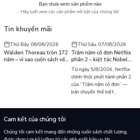
trẻ trong cuộc sống của mình phải thức tỉnh, phải ngồi xuống
Bạn chưa xem sản phẩm nào
lắng nghe con em mình và suy ngẫm về bản thân, để học cách
Hãy lướt xem các sản phẩm nổi bật của chúng tôi!
chữa lành và yêu thương đích thực.
Tin khuyến mãi
Giới thiệu về tác giả
Tiến sĩ Đặng Hoàng Giang là chuyên gia phát triển, nhà hoạt
Thứ Bảy, 08/08/2026
Thứ Sáu, 07/08/2026
động xã hội và tác giả chính luận. Các hoạt động nghiên cứu và
Walden Thoreau tròn 172
Trăm năm cô đơn Netflix
vận động chính sách của anh nhằm nâng cao chất lượng quản
năm – vì sao cuốn sách về
phần 2 – kiệt tác Nobel
trị quốc gia và thúc đẩy tiếng nói của người dân. Anh nỗ lực
hai năm sống trong rừng
trở lại màn ảnh, dòng
Từ ngày 5/8/2026, Netflix
mở rộng không gian xã hội dân sự, truyền bá tri thức, phá bỏ
vẫn chữa lành người đọc
người tìm đọc lại García
chính thức phát hành phần 2
định kiến và kỳ thị, xây dựng một xã hội khoan dung và trắc
hôm nay
Márquez
của “Trăm năm cô đơn” —
ẩn.
bản chuyển thể kiệt...
Đặng Hoàng Giang tốt nghiệp kỹ sư tin học tại Đại học Công
nghệ Ilmenau, Đức, và có bằng tiến sĩ kinh tế phát triển của
Đại học Công nghệ Vienna, Áo. Hiện sống và làm việc tại Việt
Nam.
Cam kết của chúng tôi
Chúng tôi cam kết mang đến những cuốn sách chất lượng,
được chọn lựa kỹ lưỡng từ các nhà xuất bản uy tín.