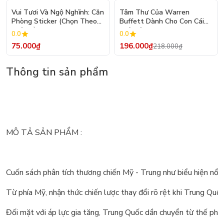
- 10%
Vui Tươi Và Ngộ Nghĩnh: Căn
Tâm Thư Của Warren
Phòng Sticker (Chọn Theo
Buffett Dành Cho Con Cái
Chủ Đề) - Hơn 250 Sticker
(Tái Bản 2026)
0.0
0.0
75.000₫
196.000₫
218.000₫
Thông tin sản phẩm
MÔ TẢ SẢN PHẨM :
Cuốn sách phân tích thương chiến Mỹ - Trung như biểu hiện nổi b
Từ phía Mỹ, nhận thức chiến lược thay đổi rõ rệt khi Trung Quố
Đối mặt với áp lực gia tăng, Trung Quốc dần chuyển từ thế phòng