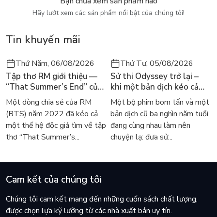
Bạn chưa xem sản phẩm nào
Chương 3: Trung Quốc định hình hệ thống cưỡng chế mô phỏng
Hãy lướt xem các sản phẩm nổi bật của chúng tôi!
Nhận thức của lãnh đạo Trung Quốc về hệ thống cưỡng chế
Tin khuyến mãi
Xây dựng và hoàn thiện khung khổ pháp lý cho hệ thống cưỡng
Trung Quốc triển khai bộ công cụ cưỡng chế mới kể từ 2018
Thứ Năm, 06/08/2026
Thứ Tư, 05/08/2026
Tập thơ RM giới thiệu —
Sử thi Odyssey trở lại –
Điểm yếu của hệ thống cưỡng chế đang hình thành của Trung 
“That Summer’s End” của
khi một bản dịch kéo cả
Lee Seong-bok ra mắt bản
thế giới về với văn học
Chương 4: Hệ thống cưỡng chế cho một trật tự mới
Một dòng chia sẻ của RM
Một bộ phim bom tấn và một
tiếng Anh sau 4 năm gây
kinh điển
(BTS) năm 2022 đã kéo cả
bản dịch cũ ba nghìn năm tuổi
sốt
Tầm quan trọng của sản xuất chế tạo đối với đổi mới công nghệ
một thế hệ độc giả tìm về tập
đang cùng nhau làm nên
thơ “That Summer’s...
chuyện lạ: đưa sử...
Cải cách hệ thống cưỡng chế đa phương hiện thời và xây dựng cá
Thiết lập các tiêu chuẩn công nghệ mới toàn cầu và các liên min
Cam kết của chúng tôi
Thay lời kết: Thế giới lưỡng cực phân tách công nghệ?
Thông tin tác giả TS. Phạm Sỹ Thành
Chúng tôi cam kết mang đến những cuốn sách chất lượng,
được chọn lựa kỹ lưỡng từ các nhà xuất bản uy tín.