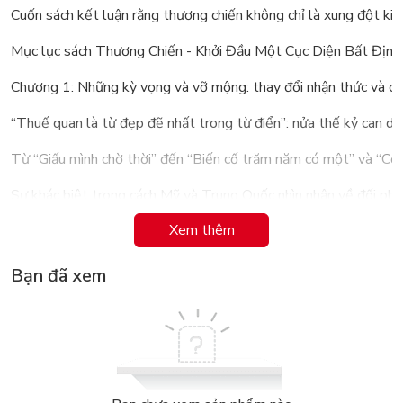
Cuốn sách kết luận rằng thương chiến không chỉ là xung đột kinh 
Mục lục sách Thương Chiến - Khởi Đầu Một Cục Diện Bất Định
Chương 1: Những kỳ vọng và vỡ mộng: thay đổi nhận thức và cá
“Thuế quan là từ đẹp đẽ nhất trong từ điển”: nửa thế kỷ can d
Từ “Giấu mình chờ thời” đến “Biến cố trăm năm có một” và “C
Sự khác biệt trong cách Mỹ và Trung Quốc nhìn nhận về đối ph
Xem thêm
Chương 2: Bộn ba công cụ cưỡng chế: sức mạnh cốt lõi của Mỹ
Hệ thống cưỡng chế thông qua thương mại
Bạn đã xem
Cưỡng chế bằng kiểm soát công nghệ
Cưỡng chế trong lĩnh vực tài chính
Những thách thức đối với các công cụ cưỡng chế của Mỹ