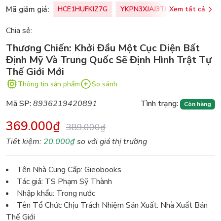
Mã giảm giá:
HCE1HUFKIZ7G
YKPN3XJAJ3TJ
Xem tất cả
77U0FSO8M
Chia sẻ:
Thương Chiến: Khởi Đầu Một Cục Diện Bất
Định Mỹ Và Trung Quốc Sẽ Định Hình Trật Tự
Thế Giới Mới
Thông tin sản phẩm
So sánh
Mã SP:
8936219420891
Tình trạng:
Còn hàng
369.000₫
389.000₫
Tiết kiệm:
20.000₫
so với giá thị trường
Tên Nhà Cung Cấp: Gieobooks
Tác giả: TS Phạm Sỹ Thành
Nhập khẩu: Trong nước
Tên Tổ Chức Chịu Trách Nhiệm Sản Xuất: Nhà Xuất Bản
Thế Giới