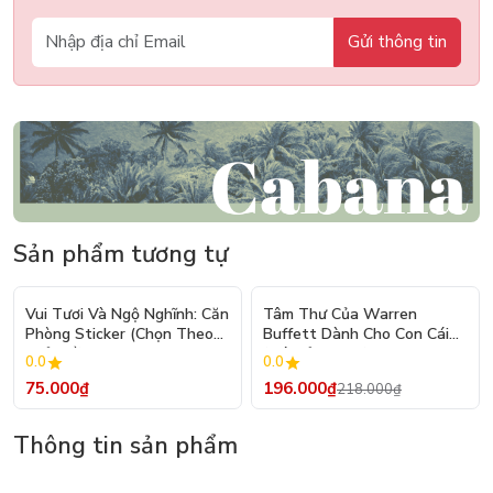
Gửi thông tin
Sản phẩm tương tự
- 10%
Vui Tươi Và Ngộ Nghĩnh: Căn
Tâm Thư Của Warren
Phòng Sticker (Chọn Theo
Buffett Dành Cho Con Cái
Chủ Đề) - Hơn 250 Sticker
(Tái Bản 2026)
0.0
0.0
75.000₫
196.000₫
218.000₫
Thông tin sản phẩm