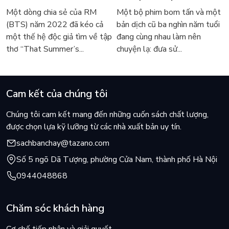
Lee Seong-bok ra mắt bản
thế giới về với văn học
Một dòng chia sẻ của RM
Một bộ phim bom tấn và một
tiếng Anh sau 4 năm gây
kinh điển
(BTS) năm 2022 đã kéo cả
bản dịch cũ ba nghìn năm tuổi
sốt
một thế hệ độc giả tìm về tập
đang cùng nhau làm nên
thơ “That Summer’s...
chuyện lạ: đưa sử...
Cam kết của chúng tôi
Chúng tôi cam kết mang đến những cuốn sách chất lượng,
được chọn lựa kỹ lưỡng từ các nhà xuất bản uy tín.
sachbanchay@tazano.com
Số 5 ngõ Dã Tượng, phường Cửa Nam, thành phố Hà Nội
0944048868
Chăm sóc khách hàng