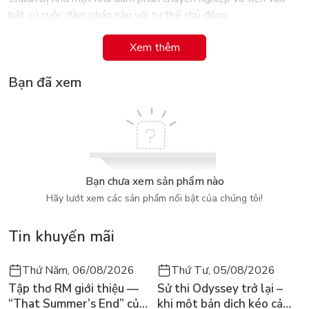
bất cứ cuộc đàm phán nào với tư thế chủ động
Rõ ràng về những lĩnh vực bất đồng và nhất trí
Xem thêm
Phát triển những kết quả "đôi bên cùng có lợi"
Sử dụng sức mạnh "có đi có lại"
Bạn đã xem
Biết khi nào và bằng cách nào rút lui
Bạn chưa xem sản phẩm nào
Hãy lướt xem các sản phẩm nổi bật của chúng tôi!
Tin khuyến mãi
Thứ Năm, 06/08/2026
Thứ Tư, 05/08/2026
Tập thơ RM giới thiệu —
Sử thi Odyssey trở lại –
“That Summer’s End” của
khi một bản dịch kéo cả