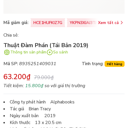
Mã giảm giá:
HCE1HUFKIZ7G
YKPN3XJAJ3TJ
Xem tất cả
77U0FSO8M
Chia sẻ:
Thuật Đàm Phán (Tái Bản 2019)
Thông tin sản phẩm
So sánh
Mã SP:
8935251409031
Tình trạng:
Hết hàng
63.200₫
79.000₫
Tiết kiệm:
15.800₫
so với giá thị trường
Công ty phát hành Alphabooks
Tác giả Brian Tracy
Ngày xuất bản 2019
Kích thước 13 x 20.5 cm