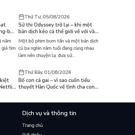
Thứ Tư, 05/08/2026
hat
Sử thi Odyssey trở lại – khi một
ong-bok
bản dịch kéo cả thế giới về với văn
 năm
học kinh điển
) năm
Một bộ phim bom tấn và một bản dịch
 giả tìm
cũ ba nghìn năm tuổi đang cùng nhau
làm nên chuyện lạ: đưa sử...
Thứ Bảy, 01/08/2026
kiệt
Bố con cá gai – vì sao cuốn tiểu
Netflix
thuyết Hàn Quốc về tình cha con
ền
lại khiến cả mạng xã hội bật khóc
mùa hè này
Dịch vụ và thông tin
Trang chủ