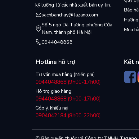
Quy đị
kỹ lưỡng từ các nhà xuất bản uy tín.
Bảo hàn
sachbanchay@tazano.com
Hướng 
Số 5 ngõ Dã Tượng, phường Cửa
Mua hà
Nam, thành phố Hà Nội
0944048868
Hotline hỗ trợ
Kết n
Tư vấn mua hàng (Miễn phí)
0944048868
(9h00-17h00)
Hỗ trợ giao hàng
0944048868
(9h00-17h00)
Góp ý, khiếu nại
0904042184
(8h00-22h00)
© Bản quyền thuộc về
Công ty TNHH Tazano
.