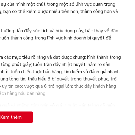
 sự của mình một chút trong một số lĩnh vực quan trọng
g, bạn có thể kiếm được nhiều tiền hơn, thành công hơn và
 hướng dẫn đầy súc tích và hữu dụng này, bậc thầy về đào
 muốn thành công trong lĩnh vực kinh doanh bí quyết để
ra các mục tiêu rõ ràng và đạt được chúng; hình thành trong
từng phút giây; luôn tràn đầy nhiệt huyết, nắm rõ sản
 phát triển chiến lược bán hàng, tìm kiếm và đánh giá nhanh
ựng lòng tin; thấu hiểu 3 bí quyết trong thuyết phục; trở
p uy tín cao; vượt qua 6 trở ngại lớn; thúc đẩy khách hàng
ách hàng hậu bán hàng.
ệu quả và những tầm nhìn vô giá, Thuật Bán Hàng sẽ giúp
g để trở thành một trong những nhân viên bán hàng hàng
Xem thêm