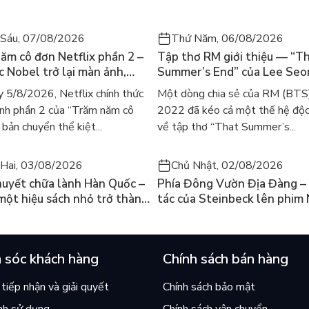
Sáu, 07/08/2026
Thứ Năm, 06/08/2026
ăm cô đơn Netflix phần 2 –
Tập thơ RM giới thiệu — “T
ác Nobel trở lại màn ảnh,
Summer’s End” của Lee Se
gười tìm đọc lại García
ra mắt bản tiếng Anh sau 4
 5/8/2026, Netflix chính thức
Một dòng chia sẻ của RM (BTS
ez
gây sốt
nh phần 2 của “Trăm năm cô
2022 đã kéo cả một thế hệ độc
bản chuyển thể kiệt...
về tập thơ “That Summer’s...
Hai, 03/08/2026
Chủ Nhật, 02/08/2026
huyết chữa lành Hàn Quốc –
Phía Đông Vườn Địa Đàng – 
 một hiệu sách nhỏ trở thành
tác của Steinbeck lên phim 
án chạy nhất thế giới?
và câu hỏi “con người có quy
chọn điều thiện?”
 sóc khách hàng
Chính sách bán hàng
tiếp nhận và giải quyết
Chính sách bảo mật