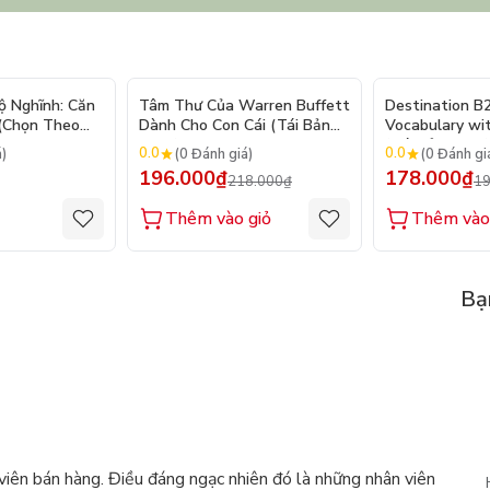
- 10%
ộ Nghĩnh: Căn
Tâm Thư Của Warren Buffett
Destination B
 (Chọn Theo
Dành Cho Con Cái (Tái Bản
Vocabulary wi
250 Sticker
2026)
(Tái Bản 2025)
0.0
0.0
á)
(0 Đánh giá)
(0 Đánh gi
196.000₫
178.000₫
218.000₫
19
Thêm vào giỏ
Thêm vào
Bạ
ên bán hàng. Điều đáng ngạc nhiên đó là những nhân viên