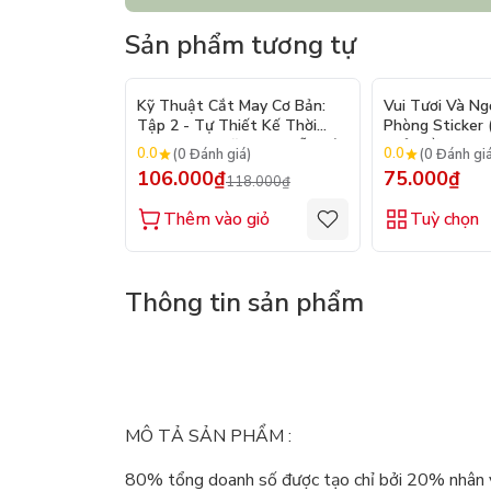
Sản phẩm tương tự
- 10%
Kỹ Thuật Cắt May Cơ Bản:
Vui Tươi Và Ng
Tập 2 - Tự Thiết Kế Thời
Phòng Sticker
Trang Nam Nữ - Tạo Mẫu Rập
Chủ Đề) - Hơn 
0.0
0.0
(0 Đánh giá)
(0 Đánh gi
- Kỹ Thuật Nhảy Size
106.000₫
75.000₫
118.000₫
Thêm vào giỏ
Tuỳ chọn
Thông tin sản phẩm
MÔ TẢ SẢN PHẨM :
80% tổng doanh số được tạo chỉ bởi 20% nhân vi