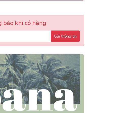
 báo khi có hàng
Gửi thông tin