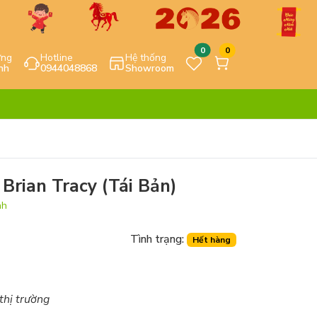
0
0
ựng
Hotline
Hệ thống
nh
0944048868
Showroom
Brian Tracy (Tái Bản)
nh
Tình trạng:
Hết hàng
 thị trường