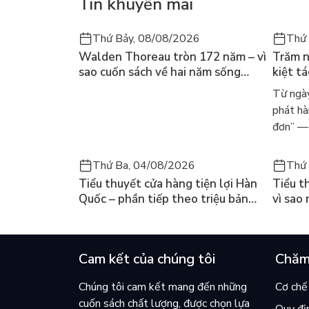
Tin khuyến mãi
Thứ Bảy, 08/08/2026
Thứ 
Walden Thoreau tròn 172 năm – vì
Trăm n
sao cuốn sách về hai năm sống
kiệt t
trong rừng vẫn chữa lành người
dòng n
Từ ngày
đọc hôm nay
Márqu
phát hà
đơn” — 
Thứ Ba, 04/08/2026
Thứ 
Tiểu thuyết cửa hàng tiện lợi Hàn
Tiểu t
Quốc – phần tiếp theo triệu bản
vì sao
của Kim Ho-yeon ra thế giới
cuốn b
Cam kết của chúng tôi
Chăm
Chúng tôi cam kết mang đến những
Cơ chế 
cuốn sách chất lượng, được chọn lựa