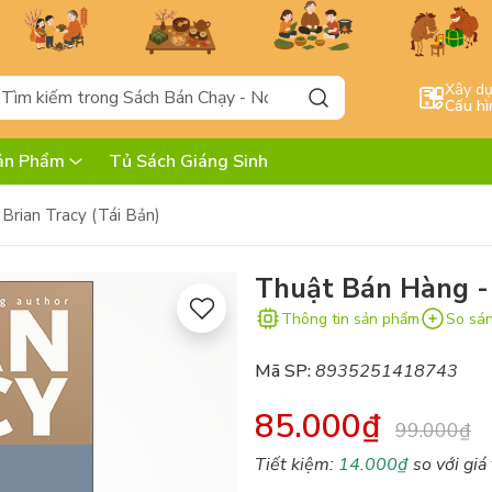
Xây d
Cấu hì
ản Phẩm
Tủ Sách Giáng Sinh
Brian Tracy (Tái Bản)
Thuật Bán Hàng - 
Thông tin sản phẩm
So sá
Mã SP:
8935251418743
85.000₫
99.000₫
Tiết kiệm:
14.000₫
so với giá