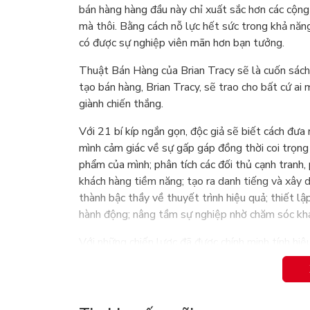
bán hàng hàng đầu này chỉ xuất sắc hơn các cộng
mà thôi. Bằng cách nỗ lực hết sức trong khả năn
có được sự nghiệp viên mãn hơn bạn tưởng.
Thuật Bán Hàng của Brian Tracy sẽ là cuốn sách
tạo bán hàng, Brian Tracy, sẽ trao cho bất cứ ai
giành chiến thắng.
Với 21 bí kíp ngắn gọn, độc giả sẽ biết cách đưa 
mình cảm giác về sự gấp gáp đồng thời coi trọng 
phẩm của mình; phân tích các đối thủ cạnh tranh,
khách hàng tiềm năng; tạo ra danh tiếng và xây d
thành bậc thầy về thuyết trình hiệu quả; thiết lậ
hành động; nâng tầm sự nghiệp nhờ chăm sóc kh
Với những chiến lược đã được chính minh tính hi
bạn giành chiến thắng trong cuộc chiến bán hàn
đầu.