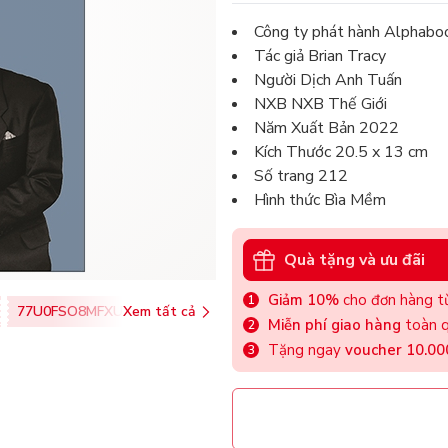
Công ty phát hành Alphabo
Tác giả Brian Tracy
Người Dịch Anh Tuấn
NXB NXB Thế Giới
Năm Xuất Bản 2022
Kích Thước 20.5 x 13 cm
Số trang 212
Hình thức Bìa Mềm
Quà tặng và ưu đãi
Giảm 10%
cho đơn hàng từ
77U0FSO8MFXU
Xem tất cả
Miễn phí giao hàng
toàn q
Tặng ngay
voucher 10.0