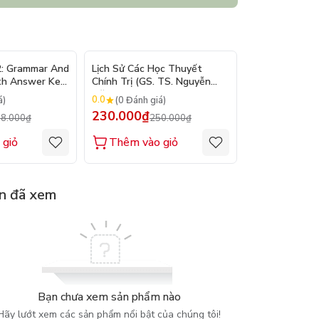
- 10%
- 8%
2: Grammar And
Lịch Sử Các Học Thuyết
Nhập Môn Du L
th Answer Key
Chính Trị (GS. TS. Nguyễn
Trần Đức Than
Đăng Dung)
2026
0.0
0.0
á)
(0 Đánh giá)
(0 Đánh gi
230.000₫
160.000₫
8.000₫
250.000₫
1
 giỏ
Thêm vào giỏ
Thêm vào
n đã xem
Bạn chưa xem sản phẩm nào
Hãy lướt xem các sản phẩm nổi bật của chúng tôi!