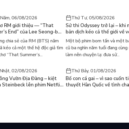
 Năm, 06/08/2026
Thứ Tư, 05/08/2026
ơ RM giới thiệu — “That
Sử thi Odyssey trở lại – khi
’s End” của Lee Seong-bok
bản dịch kéo cả thế giới về v
 bản tiếng Anh sau 4 năm
học kinh điển
ng chia sẻ của RM (BTS) năm
Một bộ phim bom tấn và một bả
t
 kéo cả một thế hệ độc giả tìm
cũ ba nghìn năm tuổi đang cùng
thơ “That Summer’s...
làm nên chuyện lạ: đưa sử...
Nhật, 02/08/2026
Thứ Bảy, 01/08/2026
ông Vườn Địa Đàng – kiệt
Bố con cá gai – vì sao cuốn t
a Steinbeck lên phim Netflix
thuyết Hàn Quốc về tình ch
 hỏi “con người có quyền
lại khiến cả mạng xã hội bật
iều thiện?”
mùa hè này