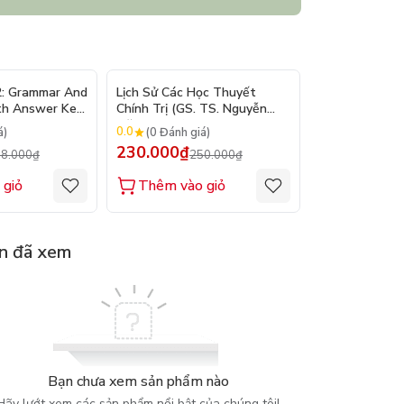
- 10%
- 8%
2: Grammar And
Lịch Sử Các Học Thuyết
Nhập Môn Du L
th Answer Key
Chính Trị (GS. TS. Nguyễn
Trần Đức Than
Đăng Dung)
2026
0.0
0.0
á)
(0 Đánh giá)
(0 Đánh gi
230.000₫
160.000₫
8.000₫
250.000₫
1
 giỏ
Thêm vào giỏ
Thêm vào
n đã xem
Bạn chưa xem sản phẩm nào
Hãy lướt xem các sản phẩm nổi bật của chúng tôi!