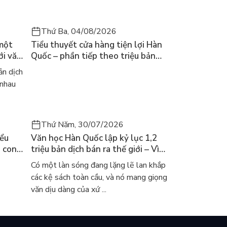
Thứ Ba, 04/08/2026
 một
Tiểu thuyết cửa hàng tiện lợi Hàn
ới văn
Quốc – phần tiếp theo triệu bản
của Kim Ho-yeon ra thế giới
n dịch
 nhau
Thứ Năm, 30/07/2026
iểu
Văn học Hàn Quốc lập kỷ lục 1,2
a con
triệu bản dịch bán ra thế giới – Vì
 khóc
sao cả thế giới đang đọc sách Hàn?
Có một làn sóng đang lặng lẽ lan khắp
các kệ sách toàn cầu, và nó mang giọng
văn dịu dàng của xứ ...