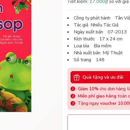
Tiết kiệm:
17.000₫
so với giá
Công ty phát hành Tân Vi
Tác giả Nhiều Tác Giả
Ngày xuất bản 07-2013
Kích thước 17 x 24 cm
Loại bìa Bìa mềm
Nhà xuất bản Mỹ Thuật
Số trang 148
Quà tặng và ưu đãi
Giảm 10%
cho đơn hàng từ
Miễn phí giao hàng
toàn q
Tặng ngay
voucher 10.0