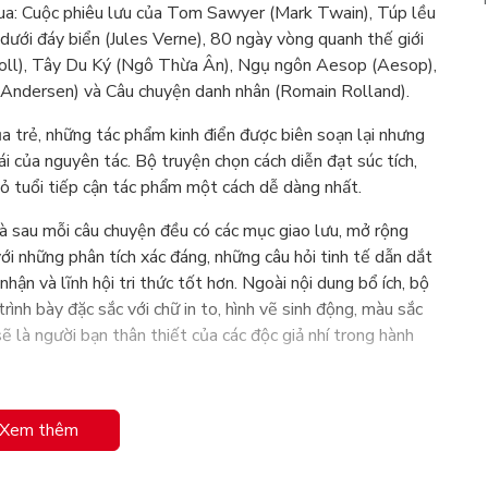
 qua: Cuộc phiêu lưu của Tom Sawyer (Mark Twain), Túp lều
ưới đáy biển (Jules Verne), 80 ngày vòng quanh thế giới
Caroll), Tây Du Ký (Ngô Thừa Ân), Ngụ ngôn Aesop (Aesop),
Andersen) và Câu chuyện danh nhân (Romain Rolland).
a trẻ, những tác phẩm kinh điển được biên soạn lại nhưng
i của nguyên tác. Bộ truyện chọn cách diễn đạt súc tích,
nhỏ tuổi tiếp cận tác phẩm một cách dễ dàng nhất.
à sau mỗi câu chuyện đều có các mục giao lưu, mở rộng
ới những phân tích xác đáng, những câu hỏi tinh tế dẫn dắt
ận và lĩnh hội tri thức tốt hơn. Ngoài nội dung bổ ích, bộ
rình bày đặc sắc với chữ in to, hình vẽ sinh động, màu sắc
ẽ là người bạn thân thiết của các độc giả nhí trong hành
Xem thêm