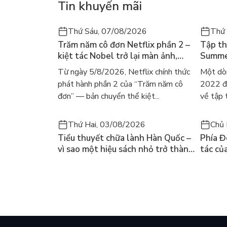
Tin khuyến mãi
Thứ Sáu, 07/08/2026
Thứ
Trăm năm cô đơn Netflix phần 2 –
Tập th
kiệt tác Nobel trở lại màn ảnh,
Summer
dòng người tìm đọc lại García
ra mắt
Từ ngày 5/8/2026, Netflix chính thức
Một dò
Márquez
gây số
phát hành phần 2 của “Trăm năm cô
2022 đã
đơn” — bản chuyển thể kiệt...
về tập 
Thứ Hai, 03/08/2026
Chủ 
Tiểu thuyết chữa lành Hàn Quốc –
Phía Đ
vì sao một hiệu sách nhỏ trở thành
tác củ
cuốn bán chạy nhất thế giới?
và câu
chọn đ