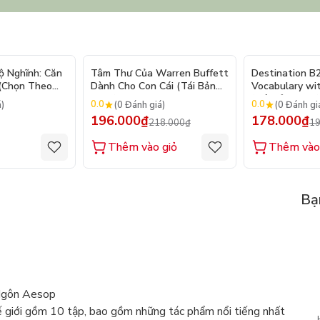
- 10%
ộ Nghĩnh: Căn
Tâm Thư Của Warren Buffett
Destination B
 (Chọn Theo
Dành Cho Con Cái (Tái Bản
Vocabulary wi
250 Sticker
2026)
(Tái Bản 2025)
0.0
0.0
á)
(0 Đánh giá)
(0 Đánh gi
196.000₫
178.000₫
218.000₫
19
Thêm vào giỏ
Thêm vào
Bạ
 Ngôn Aesop
hế giới gồm 10 tập, bao gồm những tác phẩm nổi tiếng nhất