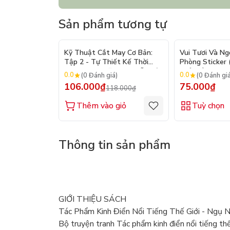
Sản phẩm tương tự
- 10%
Kỹ Thuật Cắt May Cơ Bản:
Vui Tươi Và Ng
Tập 2 - Tự Thiết Kế Thời
Phòng Sticker
Trang Nam Nữ - Tạo Mẫu Rập
Chủ Đề) - Hơn 
0.0
0.0
(0 Đánh giá)
(0 Đánh gi
- Kỹ Thuật Nhảy Size
106.000₫
75.000₫
118.000₫
Thêm vào giỏ
Tuỳ chọn
Thông tin sản phẩm
GIỚI THIỆU SÁCH
Tác Phẩm Kinh Điển Nổi Tiếng Thế Giới - Ngụ
Bộ truyện tranh Tác phẩm kinh điển nổi tiếng t