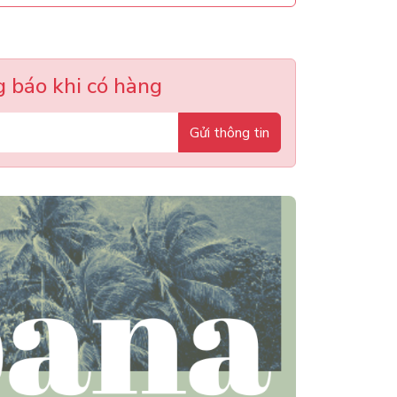
 báo khi có hàng
Gửi thông tin