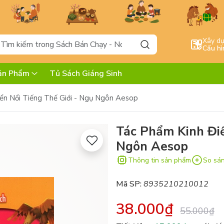
Xây d
Cấu hì
ản Phẩm
Tủ Sách Giáng Sinh
ển Nổi Tiếng Thế Giới - Ngụ Ngôn Aesop
Tác Phẩm Kinh Điể
Ngôn Aesop
Thông tin sản phẩm
So sá
Mã SP:
8935210210012
38.000₫
55.000₫