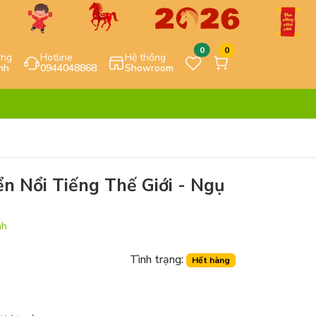
0
0
ựng
Hotline
Hệ thống
nh
0944048868
Showroom
n Nổi Tiếng Thế Giới - Ngụ
nh
Tình trạng:
Hết hàng