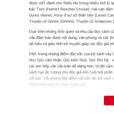
được viết dành cho thiếu nhi trong nhiều thế kỉ
bác Tom (Harriet Beecher Stowe), Hai vạn dặm d
(Jules Verne), Alice ở xứ sở thần tiên (Lewis 
Truyện cổ Grimm (Grimm), Truyện cổ Andersen (
Dựa trên những thói quen và nhu cầu đọc sách củ
vẫn đảm bảo được nội dung, văn phong và sắc thá
dễ hiểu và giàu tính kể truyện giúp các độc giả 
Một trong những điểm đặc sắc của bộ sách này l
như: Góc cảm nhận, Góc kiến thức, Góc thử tài… v
các em tiếp cận văn bản dễ dàng hơn, từ đó cảm nh
sách tạo ấn tượng cho độc giả nhỏ tuổi bởi phần t
nổi bật. Với những đặc điểm nổi bật đó, bộ sách s
trình khám phá tri thức tuyệt vời.