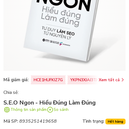
Mã giảm giá:
HCE1HUFKIZ7G
YKPN3XJAJ3TJ
Xem tất cả
77U0FSO8M
Chia sẻ:
S.E.O Ngon - Hiểu Đúng Làm Đúng
Thông tin sản phẩm
So sánh
Mã SP:
8935251419658
Tình trạng:
Hết hàng