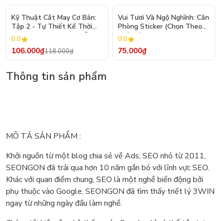
- 10%
Kỹ Thuật Cắt May Cơ Bản:
Vui Tươi Và Ngộ Nghĩnh: Căn
Tập 2 - Tự Thiết Kế Thời
Phòng Sticker (Chọn Theo
Trang Nam Nữ - Tạo Mẫu
Chủ Đề) - Hơn 250 Sticker
0.0
0.0
Rập - Kỹ Thuật Nhảy Size
106.000₫
75.000₫
118.000₫
Thông tin sản phẩm
MÔ TẢ SẢN PHẨM :
Khởi nguồn từ một blog chia sẻ về Ads, SEO nhỏ từ 2011,
SEONGON đã trải qua hơn 10 năm gắn bó với lĩnh vực SEO.
Khác với quan điểm chung, SEO là một nghề biến động bởi
phụ thuộc vào Google, SEONGON đã tìm thấy triết lý 3WIN
ngay từ những ngày đầu làm nghề.