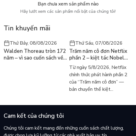
Bạn chưa xem sản phẩm nào
- “Khi đọc cuốn sách này, tôi thực sự mở mang ra nhiều tư duy
Hãy lướt xem các sản phẩm nổi bật của chúng tôi!
cơ bản nhưng cực kỳ quan trọng mà hầu như chúng ta đã bỏ
qua khi triển khai SEO tổng thể. Và sâu trong đó là những sự
Tin khuyến mãi
đúc kết của một đơn vị uy tín về SEO tổng thể khiến tôi phải
WOW lên vì những giá trị mà cuốn sách mang lại.” Lê Thanh
Sang, Founder RankBrainO.
Thứ Bảy, 08/08/2026
Thứ Sáu, 07/08/2026
Walden Thoreau tròn 172
Trăm năm cô đơn Netflix
Về tác giả
năm – vì sao cuốn sách về
phần 2 – kiệt tác Nobel
hai năm sống trong rừng
trở lại màn ảnh, dòng
SEONGON là một thương hiệu của công ty Cổ phần TNHH
Từ ngày 5/8/2026, Netflix
vẫn chữa lành người đọc
người tìm đọc lại García
Truyền thông Thịnh Vượng, được sáng lập và phát triển bởi
chính thức phát hành phần 2
hôm nay
Márquez
một trong những chuyên gia hàng đầu Việt Nam về lĩnh vực
của “Trăm năm cô đơn” —
Google Ads và Digital Marketing – ông Mai Xuân Đạt.
bản chuyển thể kiệt...
Là một Google Marketing Agency, SEONGON chuyên tư vấn
và trực tiếp triển khai các chiến dịch Digital Marketing - lấy
Cam kết của chúng tôi
Google làm trọng tâm.
Chúng tôi cam kết mang đến những cuốn sách chất lượng,
được chọn lựa kỹ lưỡng từ các nhà xuất bản uy tín.