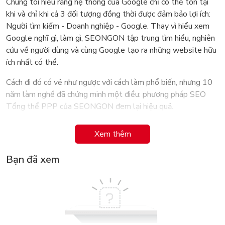
Chúng tôi hiểu rằng hệ thống của Google chỉ có thể tồn tại
khi và chỉ khi cả 3 đối tượng đồng thời được đảm bảo lợi ích:
Người tìm kiếm - Doanh nghiệp - Google. Thay vì hiểu xem
Google nghĩ gì, làm gì, SEONGON tập trung tìm hiểu, nghiên
cứu về người dùng và cùng Google tạo ra những website hữu
ích nhất có thể.
Cách đi đó có vẻ như ngược với cách làm phổ biến, nhưng 10
năm làm nghề đã chứng minh một điều: phương pháp SEO
Tổng thể PPP của SEONGON đem lại hiệu quả.
Tất cả những kinh nghiệm đó sẽ được tổng hợp trong cuốn
Xem thêm
sách kỷ niệm 10 năm thành lập của SEONGON.
Bạn đã xem
Đánh giá chung về cuốn sách
- “Đây là cuốn sách đầu tiên tại Việt Nam không chỉ nói về kỹ
thuật SEO mà còn là kinh nghiệm làm SEO, những bài học của
người làm SEO trong đội ngũ SEONGON.” Tuấn Hà, Chủ tịch
Vinalink