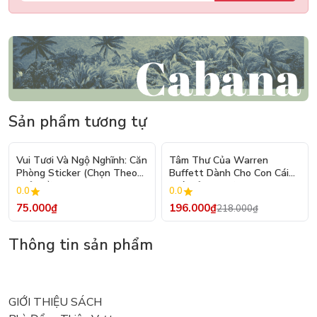
Sản phẩm tương tự
- 10%
Vui Tươi Và Ngộ Nghĩnh: Căn
Tâm Thư Của Warren
Phòng Sticker (Chọn Theo
Buffett Dành Cho Con Cái
Chủ Đề) - Hơn 250 Sticker
(Tái Bản 2026)
0.0
0.0
75.000₫
196.000₫
218.000₫
Thông tin sản phẩm
GIỚI THIỆU SÁCH