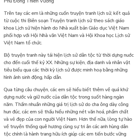
Phù Đổng Thiên Vương
Trên tay các em là những cuốn truyện tranh lịch sử, kết quả
từ cuộc thi Biên soạn Truyện tranh lịch sử theo sách giáo
khoa Lịch sử hiện hành do Nhà xuất bản Giáo dục Việt Nam
phối hợp với Hội Nhà văn Việt Nam và Hội Khoa học Lịch sử
Việt Nam tổ chức.
Bộ truyện tranh này tái hiện lịch sử dân tộc từ thời dựng nuớc
cho đến cuối thế kỷ XX. Những sự kiện, địa danh và nhân vật
tiêu biểu qua các thời kỳ lịch sử được minh hoạ bằng những
hình ảnh sinh động, hấp dẫn.
Qua từng câu chuyện, các em sẽ hiểu biết thêm về quá khứ
dựng nước và giữ nước của dân tộc trong suốt hàng ngàn
năm. Thấm nhuần những giá trị lịch sử do cha ông dày công
hun đúc, các em sẽ thấu hiểu những nét văn hoá, phẩm chất
và vẻ đẹp của con người Việt Nam. Hơn thế nữa, lòng tự hào
về truyền thống quê hương cùng sự tri ân các anh hùng dân
tộc chính là hành trang hữu ích giúp các em tiến bước vững