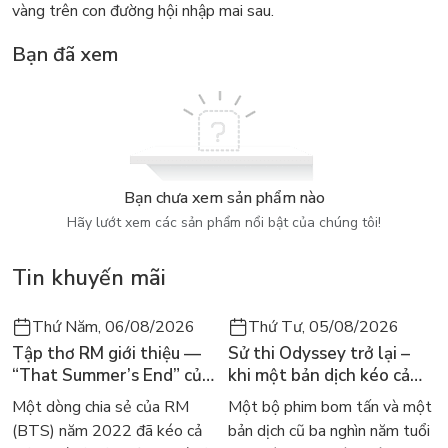
vàng trên con đường hội nhập mai sau.
Bạn đã xem
Bạn chưa xem sản phẩm nào
Hãy lướt xem các sản phẩm nổi bật của chúng tôi!
Tin khuyến mãi
Thứ Năm, 06/08/2026
Thứ Tư, 05/08/2026
Tập thơ RM giới thiệu —
Sử thi Odyssey trở lại –
“That Summer’s End” của
khi một bản dịch kéo cả
Lee Seong-bok ra mắt bản
thế giới về với văn học
Một dòng chia sẻ của RM
Một bộ phim bom tấn và một
tiếng Anh sau 4 năm gây
kinh điển
(BTS) năm 2022 đã kéo cả
bản dịch cũ ba nghìn năm tuổi
sốt