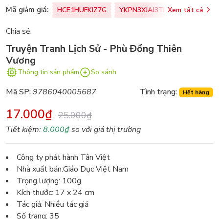
Mã giảm giá:
HCE1HUFKIZ7G
YKPN3XJAJ3TJ
Xem tất cả
77U0FSO8M
Chia sẻ:
Truyện Tranh Lịch Sử - Phù Đổng Thiên
Vương
Thông tin sản phẩm
So sánh
Mã SP:
9786040005687
Tình trạng:
Hết hàng
17.000₫
25.000₫
Tiết kiệm:
8.000₫
so với giá thị trường
Công ty phát hành Tân Việt
Nhà xuất bản:Giáo Dục Việt Nam
Trọng lượng: 100g
Kích thước: 17 x 24 cm
Tác giả: Nhiều tác giả
Số trang: 35