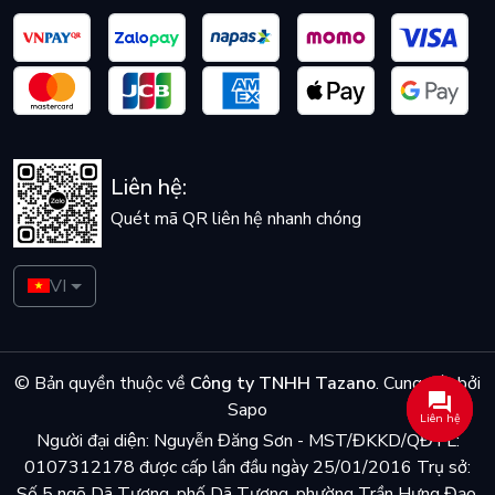
Liên hệ:
Quét mã QR liên hệ nhanh chóng
VI
© Bản quyền thuộc về
Công ty TNHH Tazano
.
Cung cấp bởi
Sapo
Liên hệ
Người đại diện: Nguyễn Đăng Sơn - MST/ĐKKD/QĐTL:
0107312178 được cấp lần đầu ngày 25/01/2016 Trụ sở:
Số 5 ngõ Dã Tương, phố Dã Tượng, phường Trần Hưng Đạo,