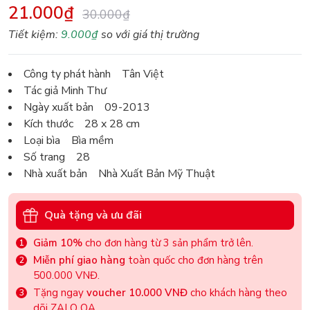
21.000₫
30.000₫
Tiết kiệm:
9.000₫
so với giá thị trường
Công ty phát hành Tân Việt
Tác giả Minh Thư
Ngày xuất bản 09-2013
Kích thước 28 x 28 cm
Loại bìa Bìa mềm
Số trang 28
Nhà xuất bản Nhà Xuất Bản Mỹ Thuật
Quà tặng và ưu đãi
Giảm 10%
cho đơn hàng từ 3 sản phẩm trở lên.
Miễn phí giao hàng
toàn quốc cho đơn hàng trên
500.000 VNĐ.
Tặng ngay
voucher 10.000 VNĐ
cho khách hàng theo
dõi ZALO OA.