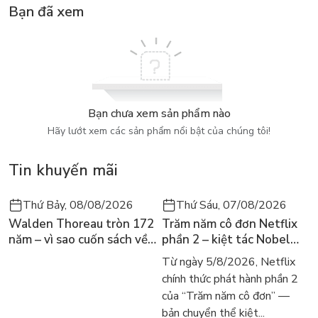
Bạn đã xem
Bạn chưa xem sản phẩm nào
Hãy lướt xem các sản phẩm nổi bật của chúng tôi!
Tin khuyến mãi
Thứ Bảy, 08/08/2026
Thứ Sáu, 07/08/2026
Walden Thoreau tròn 172
Trăm năm cô đơn Netflix
năm – vì sao cuốn sách về
phần 2 – kiệt tác Nobel
hai năm sống trong rừng
trở lại màn ảnh, dòng
Từ ngày 5/8/2026, Netflix
vẫn chữa lành người đọc
người tìm đọc lại García
chính thức phát hành phần 2
hôm nay
Márquez
của “Trăm năm cô đơn” —
bản chuyển thể kiệt...