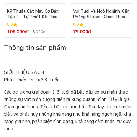
- 10%
Kỹ Thuật Cắt May Cơ Bản:
Vui Tươi Và Ngộ Nghĩnh: Căn
Tập 2 - Tự Thiết Kế Thời
Phòng Sticker (Chọn Theo
Trang Nam Nữ - Tạo Mẫu
Chủ Đề) - Hơn 250 Sticker
0.0
0.0
Rập - Kỹ Thuật Nhảy Size
106.000₫
75.000₫
118.000₫
Thông tin sản phẩm
GIỚI THIỆU SÁCH
Phát Triển Trí Tuệ 3 Tuổi
Các bé trong giai đoạn 1-3 tuổi đã bắt đầu có sự nhận thức
những sự vật hiện tượng diễn ra xung quanh mình. Đây là giai
đoạn quan trọng để các bậc cha mẹ bắt đầu dạy cho trẻ nhận
biết và phát huy những khả năng như khả năng ngôn ngữ, khả
năng ghi nhớ, phân biệt hình dạng, khả năng cảm nhận, tư duy
logic...