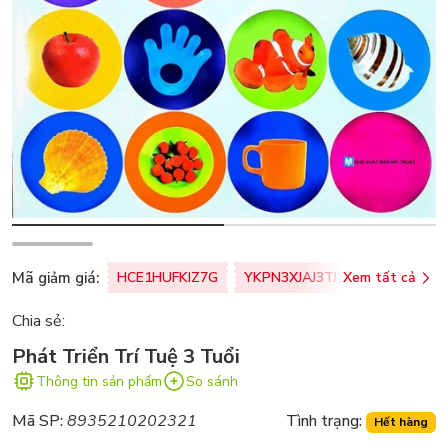
Mã giảm giá:
HCE1HUFKIZ7G
YKPN3XJAJ3TJ
Xem tất cả
77U0FSO8M
Chia sẻ:
Phát Triển Trí Tuệ 3 Tuổi
Thông tin sản phẩm
So sánh
Mã SP:
8935210202321
Tình trạng:
Hết hàng