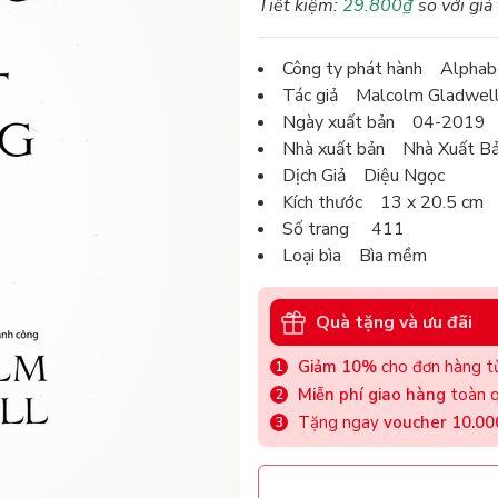
Tiết kiệm:
29.800₫
so với giá
Công ty phát hành Alpha
Tác giả Malcolm Gladwel
Ngày xuất bản 04-2019
Nhà xuất bản Nhà Xuất Bả
Dịch Giả Diệu Ngọc
Kích thước 13 x 20.5 cm
Số trang 411
Loại bìa Bìa mềm
Quà tặng và ưu đãi
Giảm 10%
cho đơn hàng từ
Miễn phí giao hàng
toàn q
Tặng ngay
voucher 10.0