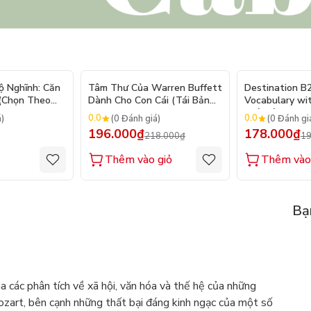
- 10%
ộ Nghĩnh: Căn
Tâm Thư Của Warren Buffett
Destination B
 (Chọn Theo
Dành Cho Con Cái (Tái Bản
Vocabulary wi
250 Sticker
2026)
(Tái Bản 2025)
0.0
0.0
á)
(0 Đánh giá)
(0 Đánh gi
196.000₫
178.000₫
218.000₫
19
Thêm vào giỏ
Thêm vào
Bạ
ua các phân tích về xã hội, văn hóa và thế hệ của những
ozart, bên cạnh những thất bại đáng kinh ngạc của một số