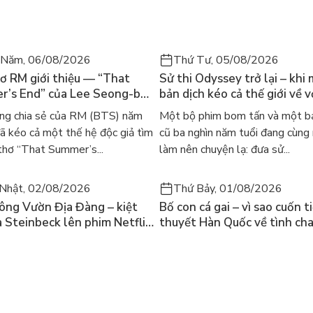
 Năm, 06/08/2026
Thứ Tư, 05/08/2026
ơ RM giới thiệu — “That
Sử thi Odyssey trở lại – khi
’s End” của Lee Seong-bok
bản dịch kéo cả thế giới về v
 bản tiếng Anh sau 4 năm
học kinh điển
ng chia sẻ của RM (BTS) năm
Một bộ phim bom tấn và một bả
t
 kéo cả một thế hệ độc giả tìm
cũ ba nghìn năm tuổi đang cùng
thơ “That Summer’s...
làm nên chuyện lạ: đưa sử...
Nhật, 02/08/2026
Thứ Bảy, 01/08/2026
ông Vườn Địa Đàng – kiệt
Bố con cá gai – vì sao cuốn t
a Steinbeck lên phim Netflix
thuyết Hàn Quốc về tình ch
 hỏi “con người có quyền
lại khiến cả mạng xã hội bật
iều thiện?”
mùa hè này