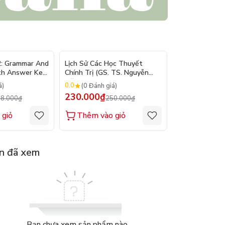
- 10%
- 8%
2: Grammar And
Lịch Sử Các Học Thuyết
Nhập Môn Du L
th Answer Key
Chính Trị (GS. TS. Nguyễn
Trần Đức Than
Đăng Dung)
2026
0.0
0.0
á)
(0 Đánh giá)
(0 Đánh gi
230.000₫
160.000₫
8.000₫
250.000₫
1
 giỏ
Thêm vào giỏ
Thêm vào
n đã xem
Bạn chưa xem sản phẩm nào