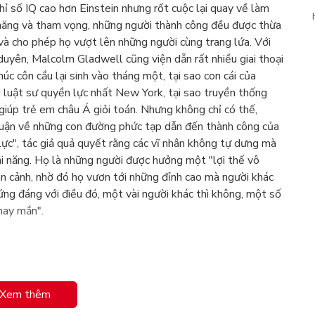
chỉ số IQ cao hơn Einstein nhưng rốt cuộc lại quay về làm
i năng và tham vọng, những người thành công đều được thừa
và cho phép họ vượt lên những người cùng trang lứa. Với
duyên, Malcolm Gladwell cũng viện dẫn rất nhiều giai thoại
húc côn cầu lại sinh vào tháng một, tại sao con cái của
 luật sư quyền lực nhất New York, tại sao truyền thống
giúp trẻ em châu Á giỏi toán. Nhưng không chỉ có thế,
luận về những con đường phức tạp dẫn đến thành công của
lực", tác giả quả quyết rằng các vĩ nhân không tự dưng mà
tài năng. Họ là những người được hưởng một "lợi thế vô
àn cảnh, nhờ đó họ vươn tới những đỉnh cao mà người khác
ng đáng với điều đó, một vài người khác thì không, một số
may mắn".
Xem thêm