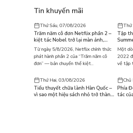
Tin khuyến mãi
Thứ Sáu, 07/08/2026
Thứ
Trăm năm cô đơn Netflix phần 2 –
Tập th
kiệt tác Nobel trở lại màn ảnh,
Summer
dòng người tìm đọc lại García
ra mắt
Từ ngày 5/8/2026, Netflix chính thức
Một dò
Márquez
gây số
phát hành phần 2 của “Trăm năm cô
2022 đã
đơn” — bản chuyển thể kiệt...
về tập 
Thứ Hai, 03/08/2026
Chủ 
Tiểu thuyết chữa lành Hàn Quốc –
Phía Đ
vì sao một hiệu sách nhỏ trở thành
tác củ
cuốn bán chạy nhất thế giới?
và câu
chọn đ