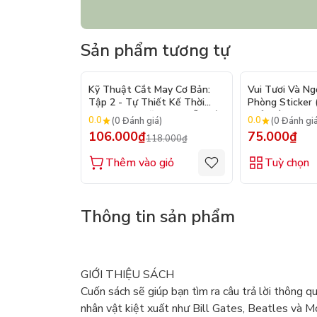
Sản phẩm tương tự
- 10%
Kỹ Thuật Cắt May Cơ Bản:
Vui Tươi Và Ng
Tập 2 - Tự Thiết Kế Thời
Phòng Sticker
Trang Nam Nữ - Tạo Mẫu Rập
Chủ Đề) - Hơn 
0.0
0.0
(0 Đánh giá)
(0 Đánh gi
- Kỹ Thuật Nhảy Size
106.000₫
75.000₫
118.000₫
Thêm vào giỏ
Tuỳ chọn
Thông tin sản phẩm
GIỚI THIỆU SÁCH
Cuốn sách sẽ giúp bạn tìm ra câu trả lời thông q
nhân vật kiệt xuất như Bill Gates, Beatles và M