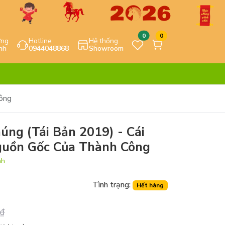
0
0
ựng
Hotline
Hệ thống
nh
0944048868
Showroom
Công
ng (Tái Bản 2019) - Cái
guồn Gốc Của Thành Công
nh
Tình trạng:
Hết hàng
₫