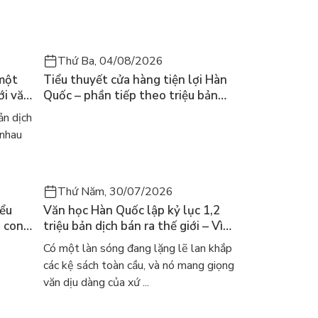
Thứ Ba, 04/08/2026
 một
Tiểu thuyết cửa hàng tiện lợi Hàn
ới văn
Quốc – phần tiếp theo triệu bản
của Kim Ho-yeon ra thế giới
n dịch
 nhau
Thứ Năm, 30/07/2026
iểu
Văn học Hàn Quốc lập kỷ lục 1,2
a con
triệu bản dịch bán ra thế giới – Vì
 khóc
sao cả thế giới đang đọc sách Hàn?
Có một làn sóng đang lặng lẽ lan khắp
các kệ sách toàn cầu, và nó mang giọng
văn dịu dàng của xứ ...