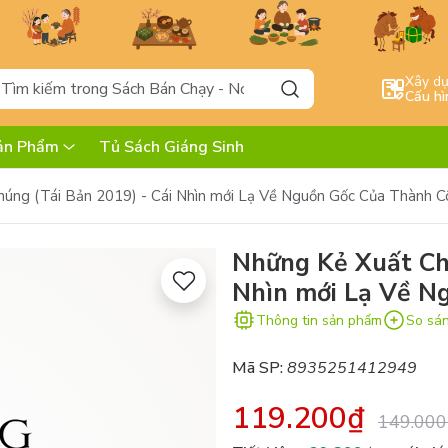
Xây d
Cấu hì
ản Phẩm
Tủ Sách Giáng Sinh
úng (Tái Bản 2019) - Cái Nhìn mới Lạ Về Nguồn Gốc Của Thành 
Những Kẻ Xuất Chú
Nhìn mới Lạ Về N
Thông tin sản phẩm
So sá
Mã SP:
8935251412949
119.200₫
149.000