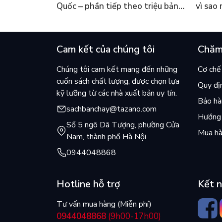
Quốc – phần tiếp theo triệu bản
vì sao
của Kim Ho-yeon ra thế giới
cuốn b
Cam kết của chúng tôi
Chăm
Chúng tôi cam kết mang đến những
Cơ chế 
cuốn sách chất lượng, được chọn lựa
Quy đị
kỹ lưỡng từ các nhà xuất bản uy tín.
Bảo hàn
sachbanchay@tazano.com
Hướng 
Số 5 ngõ Dã Tượng, phường Cửa
Mua hà
Nam, thành phố Hà Nội
0944048868
Hotline hỗ trợ
Kết n
Tư vấn mua hàng (Miễn phí)
0944048868
(9h00-17h00)