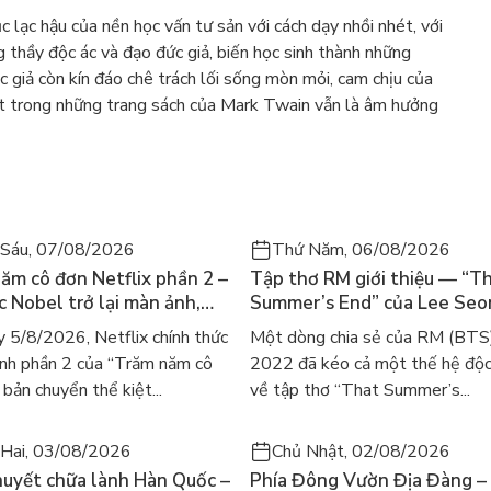
ục lạc hậu của nền học vấn tư sản với cách dạy nhồi nhét, với
 thầy độc ác và đạo đức giả, biến học sinh thành những
c giả còn kín đáo chê trách lối sống mòn mỏi, cam chịu của
hết trong những trang sách của Mark Twain vẫn là âm hưởng
Sáu, 07/08/2026
Thứ Năm, 06/08/2026
ăm cô đơn Netflix phần 2 –
Tập thơ RM giới thiệu — “T
ác Nobel trở lại màn ảnh,
Summer’s End” của Lee Se
gười tìm đọc lại García
ra mắt bản tiếng Anh sau 4
 5/8/2026, Netflix chính thức
Một dòng chia sẻ của RM (BTS
ez
gây sốt
nh phần 2 của “Trăm năm cô
2022 đã kéo cả một thế hệ độc
bản chuyển thể kiệt...
về tập thơ “That Summer’s...
Hai, 03/08/2026
Chủ Nhật, 02/08/2026
huyết chữa lành Hàn Quốc –
Phía Đông Vườn Địa Đàng – 