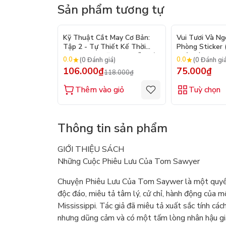
Sản phẩm tương tự
- 10%
Kỹ Thuật Cắt May Cơ Bản:
Vui Tươi Và Ng
Tập 2 - Tự Thiết Kế Thời
Phòng Sticker
Trang Nam Nữ - Tạo Mẫu Rập
Chủ Đề) - Hơn 
0.0
0.0
(0 Đánh giá)
(0 Đánh gi
- Kỹ Thuật Nhảy Size
106.000₫
75.000₫
118.000₫
Thêm vào giỏ
Tuỳ chọn
Thông tin sản phẩm
GIỚI THIỆU SÁCH
Những Cuộc Phiêu Lưu Của Tom Sawyer
Chuyện Phiêu Lưu Của Tom Saywer là một quyển
độc đáo, miêu tả tâm lý, cử chỉ, hành động của 
Mississippi. Tác giả đã miêu tả xuất sắc tính cá
nhưng dũng cảm và có một tấm lòng nhân hậu già