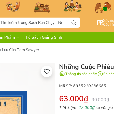
Xây d
Cấu hì
ản Phẩm
Tủ Sách Giáng Sinh
u Lưu Của Tom Sawyer
Những Cuộc Phiêu
Thông tin sản phẩm
So sá
Mã SP:
8935210236685
63.000₫
90.000₫
Tiết kiệm:
27.000₫
so với giá