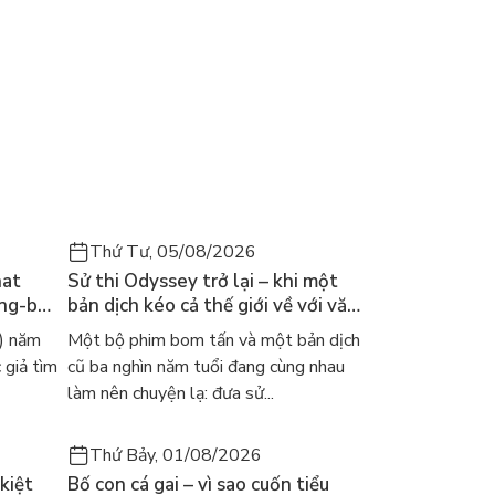
Thứ Tư, 05/08/2026
hat
Sử thi Odyssey trở lại – khi một
ong-bok
bản dịch kéo cả thế giới về với văn
 năm
học kinh điển
) năm
Một bộ phim bom tấn và một bản dịch
 giả tìm
cũ ba nghìn năm tuổi đang cùng nhau
làm nên chuyện lạ: đưa sử...
Thứ Bảy, 01/08/2026
kiệt
Bố con cá gai – vì sao cuốn tiểu