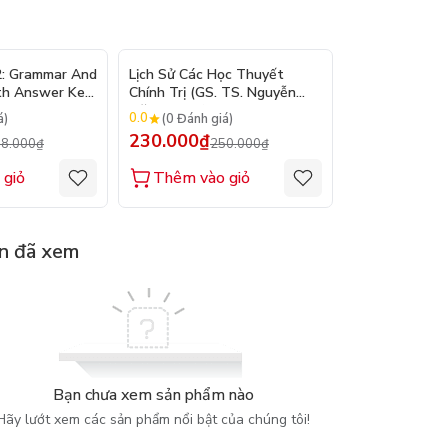
- 10%
- 8%
2: Grammar And
Lịch Sử Các Học Thuyết
Nhập Môn Du L
th Answer Key
Chính Trị (GS. TS. Nguyễn
Trần Đức Than
Đăng Dung)
2026
0.0
0.0
á)
(0 Đánh giá)
(0 Đánh gi
230.000₫
160.000₫
8.000₫
250.000₫
1
 giỏ
Thêm vào giỏ
Thêm vào
n đã xem
Bạn chưa xem sản phẩm nào
Hãy lướt xem các sản phẩm nổi bật của chúng tôi!