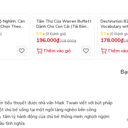
- 10%
ộ Nghĩnh: Căn
Tâm Thư Của Warren Buffett
Destination B
 (Chọn Theo
Dành Cho Con Cái (Tái Bản
Vocabulary wi
250 Sticker
2026)
(Tái Bản 2025)
0.0
0.0
á)
(0 Đánh giá)
(0 Đánh gi
196.000₫
178.000₫
218.000₫
19
Thêm vào giỏ
Thêm vào
Bạ
 tiểu thuyết được nhà văn Mark Twain viết với bút pháp
một chú bé sống tại một ngôi làng nghèo bên sông
ch, tâm lý, hành động của chú bé thông minh, nghịch ngợm
u tình nghĩa.