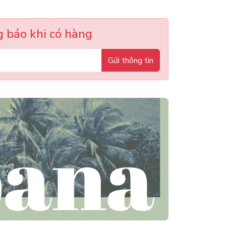
 báo khi có hàng
Gửi thông tin