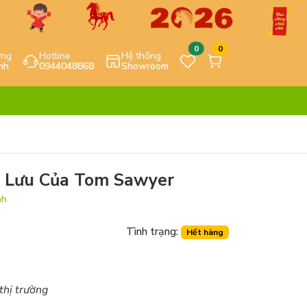
0
0
ựng
Hotline
Hệ thống
nh
0944048868
Showroom
 Lưu Của Tom Sawyer
nh
Tình trạng:
Hết hàng
 thị trường