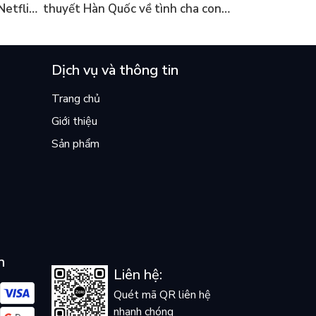
Netflix
thuyết Hàn Quốc về tình cha con
ền
lại khiến cả mạng xã hội bật khóc
mùa hè này
Dịch vụ và thông tin
Trang chủ
Giới thiệu
Sản phẩm
n
Liên hệ:
Quét mã QR liên hệ
nhanh chóng