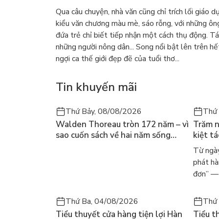
Qua câu chuyện, nhà văn cũng chỉ trích lối giáo d
kiểu văn chương màu mè, sáo rỗng, với những ông
đứa trẻ chỉ biết tiếp nhận một cách thụ động. Tá
những người nông dân... Song nổi bật lên trên 
ngợi ca thế giới đẹp đẽ của tuổi thơ...
Tin khuyến mãi
Thứ Bảy, 08/08/2026
Thứ 
Walden Thoreau tròn 172 năm – vì
Trăm n
sao cuốn sách về hai năm sống
kiệt t
trong rừng vẫn chữa lành người
dòng n
Từ ngày
đọc hôm nay
Márqu
phát hà
đơn” — 
Thứ Ba, 04/08/2026
Thứ 
Tiểu thuyết cửa hàng tiện lợi Hàn
Tiểu t