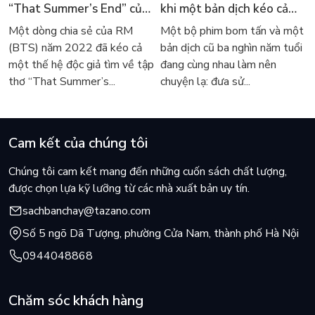
“That Summer’s End” của
khi một bản dịch kéo cả
Lee Seong-bok ra mắt bản
thế giới về với văn học
Một dòng chia sẻ của RM
Một bộ phim bom tấn và một
tiếng Anh sau 4 năm gây
kinh điển
(BTS) năm 2022 đã kéo cả
bản dịch cũ ba nghìn năm tuổi
sốt
một thế hệ độc giả tìm về tập
đang cùng nhau làm nên
thơ “That Summer’s...
chuyện lạ: đưa sử...
Cam kết của chúng tôi
Chúng tôi cam kết mang đến những cuốn sách chất lượng,
được chọn lựa kỹ lưỡng từ các nhà xuất bản uy tín.
sachbanchay@tazano.com
Số 5 ngõ Dã Tượng, phường Cửa Nam, thành phố Hà Nội
0944048868
Chăm sóc khách hàng