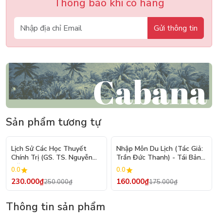
Thông báo khi có hàng
Gửi thông tin
Sản phẩm tương tự
- 8%
- 9%
Lịch Sử Các Học Thuyết
Nhập Môn Du Lịch (Tác Giả:
Chính Trị (GS. TS. Nguyễn
Trần Đức Thanh) - Tái Bản
Đăng Dung)
2026
0.0
0.0
230.000₫
160.000₫
250.000₫
175.000₫
Thông tin sản phẩm