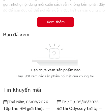
gọn, nhưng nội dung mỗi cuốn sách vẫn không kém phần đầy
đủ để bạn đọc có thể nghiền ngẫm, đúc kết và vận dụng cho
thành công của chính mình. Với vai trò là cầu nối đưa những
Xem thêm
cuốn sách giá trị đến với bạn đọc cả nước, chúng tôi tin tưởng
rằng tác phẩm và tư tưởng của ông sẽ giúp chúng ta hoàn
Bạn đã xem
thiện và thành công hơn.
Bạn chưa xem sản phẩm nào
Hãy lướt xem các sản phẩm nổi bật của chúng tôi!
Tin khuyến mãi
Thứ Năm, 06/08/2026
Thứ Tư, 05/08/2026
Tập thơ RM giới thiệu —
Sử thi Odyssey trở lại –