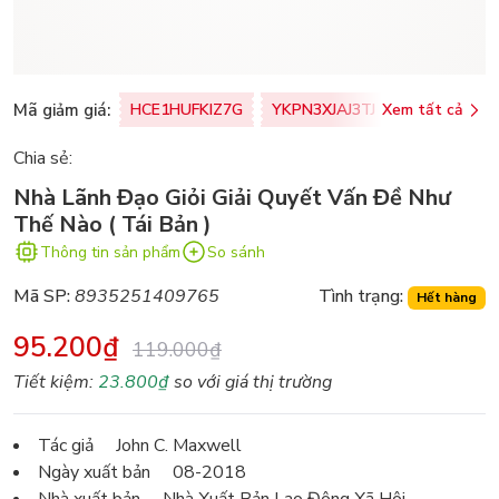
Mã giảm giá:
HCE1HUFKIZ7G
YKPN3XJAJ3TJ
Xem tất cả
77U0FSO8M
Chia sẻ:
Nhà Lãnh Đạo Giỏi Giải Quyết Vấn Đề Như
Thế Nào ( Tái Bản )
Thông tin sản phẩm
So sánh
Mã SP:
8935251409765
Tình trạng:
Hết hàng
95.200₫
119.000₫
Tiết kiệm:
23.800₫
so với giá thị trường
Tác giả John C. Maxwell
Ngày xuất bản 08-2018