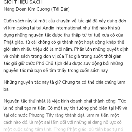
GIỚI THIỆU SÁCH
Năng Đoạn Kim Cương (Tái Bản)
Cuốn sách này là một câu chuyện về tác giả đã xây dựng đơn
vị kim cương lại tại Andin International như thế nào khi sử
dụng những nguyên tắc được thu thập từ trí tuệ xưa cổ của
Phật giáo, từ cái không có gì thành một hoạt động khắp thế
giới sinh nhiều triệu đô la mỗi năm. Phần lớn những quyết định
và chính sách trong đơn vị của Tác giả trong suốt thời gian
tác giả giữ chức Phó Chủ tịch đều được suy động bỏi những
nguyên tắc mà bạn sẽ tìm thấy trong cuốn sách này.
Những nguyên tắc này là gì? Chúng ta có thể chia chúng làm
ba.
Nguyên tắc thứ nhất là việc kinh doanh phải thành công: Tức
là nó phải tạo ra tiền. Có một sự tin tưởng phổ biến tại Mỹ và
tại các nước Phương Tây rằng thành đạt, làm ra tiền, một
cách nào đó, là một sai lầm đối với những ai đang nỗ lực có
một cuộc sống tâm linh. Trong Phật giáo, dù tiền bạc tự nó