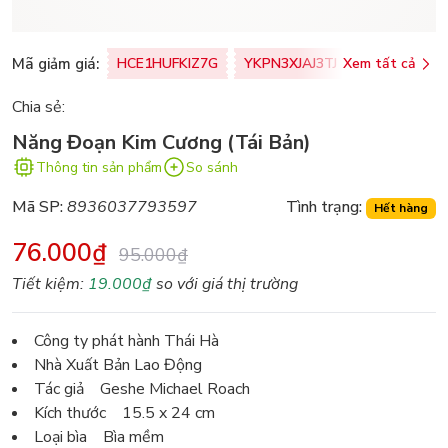
Mã giảm giá:
HCE1HUFKIZ7G
YKPN3XJAJ3TJ
Xem tất cả
77U0FSO8M
Chia sẻ:
Năng Đoạn Kim Cương (Tái Bản)
Thông tin sản phẩm
So sánh
Mã SP:
8936037793597
Tình trạng:
Hết hàng
76.000₫
95.000₫
Tiết kiệm:
19.000₫
so với giá thị trường
Công ty phát hành Thái Hà
Nhà Xuất Bản Lao Động
Tác giả Geshe Michael Roach
Kích thước 15.5 x 24 cm
Loại bìa Bìa mềm