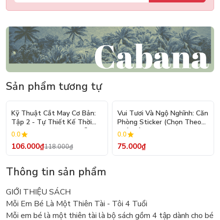
Sản phẩm tương tự
- 10%
Kỹ Thuật Cắt May Cơ Bản:
Vui Tươi Và Ngộ Nghĩnh: Căn
Tập 2 - Tự Thiết Kế Thời
Phòng Sticker (Chọn Theo
Trang Nam Nữ - Tạo Mẫu
Chủ Đề) - Hơn 250 Sticker
0.0
0.0
Rập - Kỹ Thuật Nhảy Size
106.000₫
75.000₫
118.000₫
Thông tin sản phẩm
GIỚI THIỆU SÁCH
Mỗi Em Bé Là Một Thiên Tài - Tôi 4 Tuổi
Mỗi em bé là một thiên tài là bộ sách gồm 4 tập dành cho bé