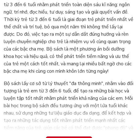
từ 3 đến 6 tuổi nhằm phát triển toàn diện sáu kĩ năng: ngôn
ngữ, trí nhớ, đọc hiểu, tư duy, sáng tạo và giải quyết vấn đề.
Thời kỳ trẻ từ 3 đến 6 tuổi là giai đoạn trẻ phát triển nhất về
thể chất và trí tuệ, bỏ qua một năm thì không thể lấy lại
được. Do đó, việc tạo ra một sự dẫn dắt đúng hướng và rèn
luyện chuyên nghiệp cho trẻ là nhiệm vụ vô cùng quan trọng
của các bậc cha mẹ. Bộ sách là một phương án bồi dưỡng
khoa học và hiệu quả, có thể phát triển tiềm năng và ưu thế
của trẻ một cách tốt nhất, và mang lại nhiều bất ngờ cho các
bậc cha mẹ khi cùng con mình khôn lớn từng ngày!
Bộ sách lấy cơ sở từ lý thuyết "đa thông minh", nhằm vào đối
tượng là trẻ em từ 3 đến 6 tuổi, để tạo ra những bài học và
luyện tập tốt nhất nhằm phát triển khả năng của các em. Mỗi
bài học trong bộ sách đều tương ứng với một lứa tuổi khác
nhau, sử dụng những tư liệu giáo dục đa dạng, để kết hợp và
tạo ra những tác dụng tốt nhằm phát triển mạnh nhất các
tiềm năng của trẻ, giúp các bé có thể đạt được "phong độ" và
ưu thế tốt nhất về trí tuệ của mình, giúp trẻ khắc phục các