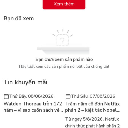
Xem thêm
điểm yếu và phát huy điểm mạnh. Bộ sách mang lại cho các
bậc cha mẹ yêu con một "bảo thư" để phát triển trí lực, khai
Bạn đã xem
phá tiềm năng, mở cửa tương lai cho con trẻ, giúp các bậc phụ
huynh từng ngày tìm thấy những điều bất ngờ để nuôi dạy con
khôn lớn.
Bạn chưa xem sản phẩm nào
Hãy lướt xem các sản phẩm nổi bật của chúng tôi!
Tin khuyến mãi
Thứ Bảy, 08/08/2026
Thứ Sáu, 07/08/2026
Walden Thoreau tròn 172
Trăm năm cô đơn Netflix
năm – vì sao cuốn sách về
phần 2 – kiệt tác Nobel
hai năm sống trong rừng
trở lại màn ảnh, dòng
Từ ngày 5/8/2026, Netflix
vẫn chữa lành người đọc
người tìm đọc lại García
chính thức phát hành phần 2