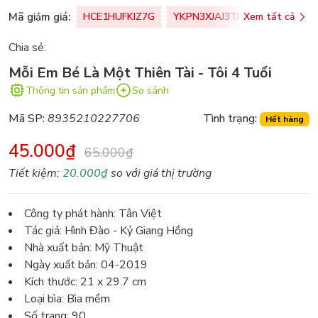
Mã giảm giá:
HCE1HUFKIZ7G
YKPN3XJAJ3TJ
Xem tất cả
77U0FSO8M
Chia sẻ:
Mỗi Em Bé Là Một Thiên Tài - Tôi 4 Tuổi
Thông tin sản phẩm
So sánh
Mã SP:
8935210227706
Tình trạng:
Hết hàng
45.000₫
65.000₫
Tiết kiệm:
20.000₫
so với giá thị trường
Công ty phát hành: Tân Việt
Tác giả: Hình Đào - Kỷ Giang Hồng
Nhà xuất bản: Mỹ Thuật
Ngày xuất bản: 04-2019
Kích thước: 21 x 29.7 cm
Loại bìa: Bìa mềm
Số trang: 90