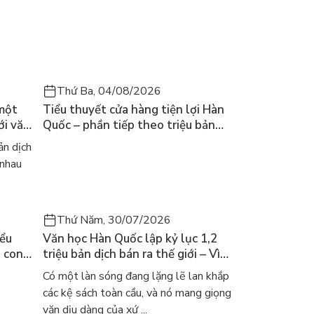
Thứ Ba, 04/08/2026
 một
Tiểu thuyết cửa hàng tiện lợi Hàn
ới văn
Quốc – phần tiếp theo triệu bản
của Kim Ho-yeon ra thế giới
n dịch
 nhau
Thứ Năm, 30/07/2026
iểu
Văn học Hàn Quốc lập kỷ lục 1,2
a con
triệu bản dịch bán ra thế giới – Vì
 khóc
sao cả thế giới đang đọc sách Hàn?
Có một làn sóng đang lặng lẽ lan khắp
các kệ sách toàn cầu, và nó mang giọng
văn dịu dàng của xứ ...