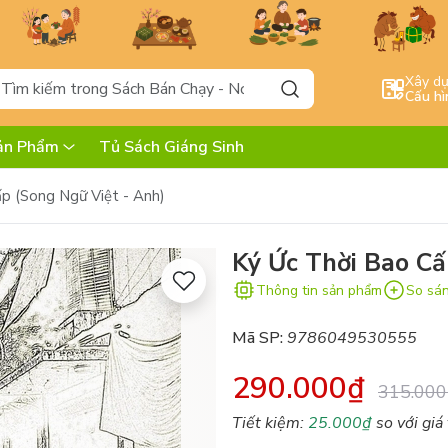
Xây d
Cấu hì
ản Phẩm
Tủ Sách Giáng Sinh
p (Song Ngữ Việt - Anh)
Ký Ức Thời Bao Cấ
Thông tin sản phẩm
So sá
Mã SP:
9786049530555
290.000₫
315.000
Tiết kiệm:
25.000₫
so với giá