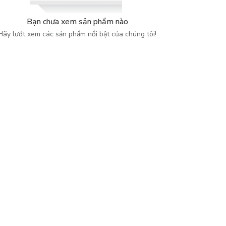
Bạn chưa xem sản phẩm nào
Hãy lướt xem các sản phẩm nổi bật của chúng tôi!
diễn ra theo mô hình kinh tế kế hoạch hóa tập trung do Nhà nước 
ng những năm đầu cả nước cùng đi lên chủ nghĩa xã hội, Nhà xuất 
ước mắt người đọc những năm tháng chiến tranh chống Mỹ, miền Bắc