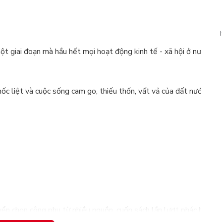
ột giai đoạn mà hầu hết mọi hoạt động kinh tế - xã hội ở nước ta 
hốc liệt và cuộc sống cam go, thiếu thốn, vất vả của đất nước tro
uyển chọn công phu từ nhiều nguồn, cuốn sách lần lượt phác họa tr