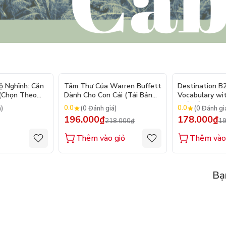
- 10%
ộ Nghĩnh: Căn
Tâm Thư Của Warren Buffett
Destination B
 (Chọn Theo
Dành Cho Con Cái (Tái Bản
Vocabulary wi
250 Sticker
2026)
(Tái Bản 2025)
0.0
0.0
á)
(0 Đánh giá)
(0 Đánh gi
196.000₫
178.000₫
218.000₫
19
Thêm vào giỏ
Thêm vào
Bạ