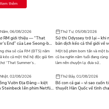
Xem thêm
 Năm, 06/08/2026
Thứ Tư, 05/08/2026
ơ RM giới thiệu — “That
Sử thi Odyssey trở lại – khi
’s End” của Lee Seong-bok
bản dịch kéo cả thế giới về v
 bản tiếng Anh sau 4 năm
học kinh điển
ng chia sẻ của RM (BTS) năm
Một bộ phim bom tấn và một bả
t
 kéo cả một thế hệ độc giả tìm
cũ ba nghìn năm tuổi đang cùng
thơ “That Summer’s...
làm nên chuyện lạ: đưa sử...
Nhật, 02/08/2026
Thứ Bảy, 01/08/2026
ông Vườn Địa Đàng – kiệt
Bố con cá gai – vì sao cuốn t
a Steinbeck lên phim Netflix
thuyết Hàn Quốc về tình ch
 hỏi “con người có quyền
lại khiến cả mạng xã hội bật
iều thiện?”
mùa hè này