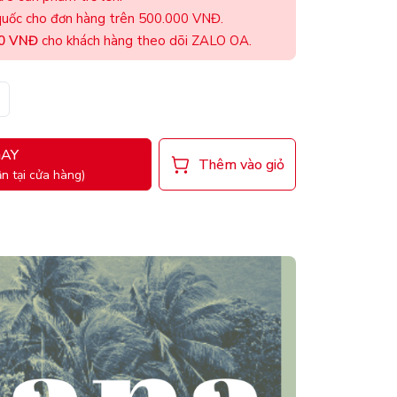
uốc cho đơn hàng trên 500.000 VNĐ.
00 VNĐ
cho khách hàng theo dõi ZALO OA.
AY
Thêm vào giỏ
n tại cửa hàng)