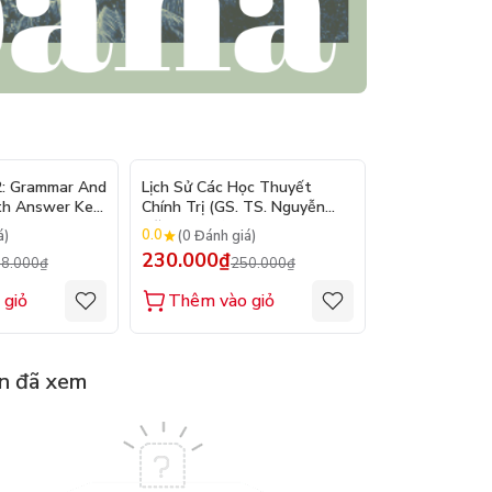
- 10%
- 8%
2: Grammar And
Lịch Sử Các Học Thuyết
Nhập Môn Du L
th Answer Key
Chính Trị (GS. TS. Nguyễn
Trần Đức Than
Đăng Dung)
2026
0.0
0.0
á)
(0 Đánh giá)
(0 Đánh gi
230.000₫
160.000₫
8.000₫
250.000₫
1
 giỏ
Thêm vào giỏ
Thêm vào
n đã xem