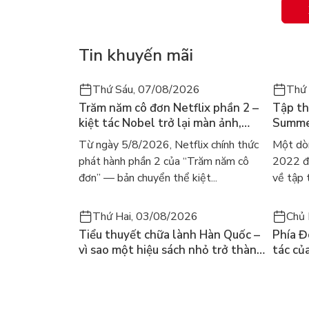
Tin khuyến mãi
Thứ Sáu, 07/08/2026
Thứ
Trăm năm cô đơn Netflix phần 2 –
Tập th
kiệt tác Nobel trở lại màn ảnh,
Summer
dòng người tìm đọc lại García
ra mắt
Từ ngày 5/8/2026, Netflix chính thức
Một dò
Márquez
gây số
phát hành phần 2 của “Trăm năm cô
2022 đã
đơn” — bản chuyển thể kiệt...
về tập 
Thứ Hai, 03/08/2026
Chủ 
Tiểu thuyết chữa lành Hàn Quốc –
Phía Đ
vì sao một hiệu sách nhỏ trở thành
tác củ
cuốn bán chạy nhất thế giới?
và câu
chọn đ