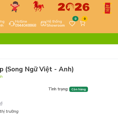
0
0
ựng
Hotline
Hệ thống
nh
0944048868
Showroom
p (Song Ngữ Việt - Anh)
nh
Tình trạng:
Còn hàng
₫
 thị trường