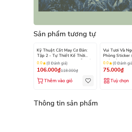
Sản phẩm tương tự
- 10%
Kỹ Thuật Cắt May Cơ Bản:
Vui Tươi Và Ng
Tập 2 - Tự Thiết Kế Thời
Phòng Sticker
Trang Nam Nữ - Tạo Mẫu Rập
Chủ Đề) - Hơn 
0.0
0.0
(0 Đánh giá)
(0 Đánh gi
- Kỹ Thuật Nhảy Size
106.000₫
75.000₫
118.000₫
Thêm vào giỏ
Tuỳ chọn
Thông tin sản phẩm