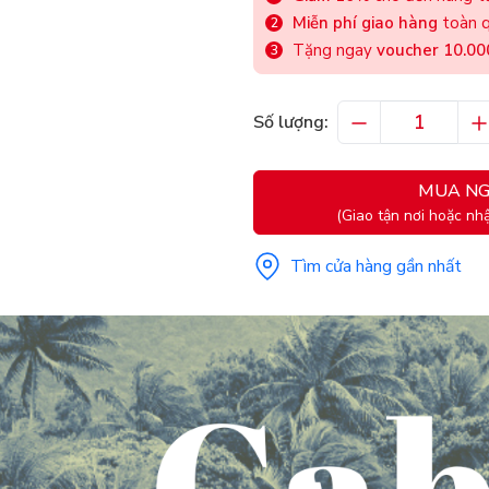
Miễn phí giao hàng
toàn q
Tặng ngay
voucher 10.0
Số lượng:
MUA NG
(Giao tận nơi hoặc nhậ
Tìm cửa hàng gần nhất