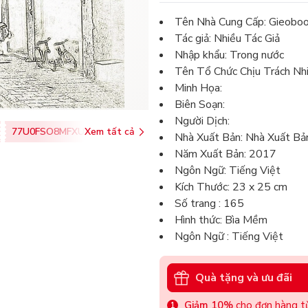
Tên Nhà Cung Cấp: Gieobo
Tác giả: Nhiều Tác Giả
Nhập khẩu: Trong nước
Tên Tổ Chức Chịu Trách Nh
Minh Họa:
Biên Soạn:
Người Dịch:
77U0FSO8MFXU
Xem tất cả
Nhà Xuất Bản: Nhà Xuất B
Năm Xuất Bản: 2017
Ngôn Ngữ: Tiếng Việt
Kích Thước: 23 x 25 cm
Số trang : 165
Hình thức: Bìa Mềm
Ngôn Ngữ : Tiếng Việt
Quà tặng và ưu đãi
Giảm 10%
cho đơn hàng từ