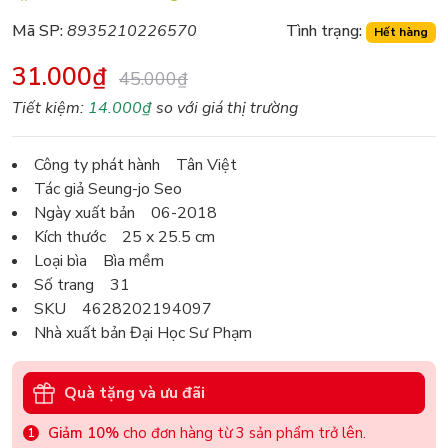
Mã SP:
8935210226570
Tình trạng:
Hết hàng
31.000₫
45.000₫
Tiết kiệm:
14.000₫
so với giá thị trường
Công ty phát hành Tân Việt
Tác giả Seung-jo Seo
Ngày xuất bản 06-2018
Kích thước 25 x 25.5 cm
Loại bìa Bìa mềm
Số trang 31
SKU 4628202194097
Nhà xuất bản Đại Học Sư Phạm
Quà tặng và ưu đãi
Giảm 10%
cho đơn hàng từ 3 sản phẩm trở lên.