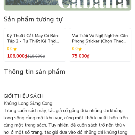
Sản phẩm tương tự
- 10%
Kỹ Thuật Cắt May Cơ Bản:
Vui Tươi Và Ngộ Nghĩnh: Căn
Tập 2 - Tự Thiết Kế Thời
Phòng Sticker (Chọn Theo
Trang Nam Nữ - Tạo Mẫu
Chủ Đề) - Hơn 250 Sticker
0.0
0.0
Rập - Kỹ Thuật Nhảy Size
106.000₫
75.000₫
118.000₫
Thông tin sản phẩm
GIỚI THIỆU SÁCH
Khủng Long Sừng Cong
Trong cuốn sách này, tác giả cố gắng đưa những chi khủng
long sống cùng một khu vực, cùng một thời kì xuất hiện trên
cùng một trang sách. Tuy nhiên, để cuốn sách trở nên thú vị
hơ, ở một số trang, tác giả đưa vào đó những chi khủng long