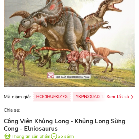
Mã giảm giá:
HCE1HUFKIZ7G
YKPN3XJAJ3TJ
Xem tất cả
77U0FSO8M
Chia sẻ:
Công Viên Khủng Long - Khủng Long Sừng
Cong - Elniosaurus
Thông tin sản phẩm
So sánh