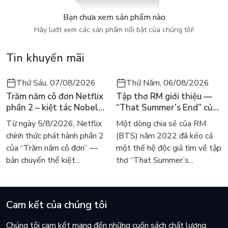
Bạn chưa xem sản phẩm nào
Hãy lướt xem các sản phẩm nổi bật của chúng tôi!
Tin khuyến mãi
Thứ Sáu, 07/08/2026
Thứ Năm, 06/08/2026
Trăm năm cô đơn Netflix
Tập thơ RM giới thiệu —
phần 2 – kiệt tác Nobel
“That Summer’s End” của
trở lại màn ảnh, dòng
Lee Seong-bok ra mắt bản
Từ ngày 5/8/2026, Netflix
Một dòng chia sẻ của RM
người tìm đọc lại García
tiếng Anh sau 4 năm gây
chính thức phát hành phần 2
(BTS) năm 2022 đã kéo cả
Márquez
sốt
của “Trăm năm cô đơn” —
một thế hệ độc giả tìm về tập
bản chuyển thể kiệt...
thơ “That Summer’s...
Cam kết của chúng tôi
Chúng tôi cam kết mang đến những cuốn sách chất lượng,